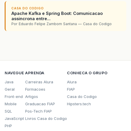
CASA DO CODIGO
Apache Kafka e Spring Boot: Comunicacao
assincrona entre...
Por Eduardo Felipe Zambom Santana — Casa do Codigo
NAVEGUE
APRENDA
CONHECA O GRUPO
Java
Carreiras Alura
Alura
Geral
Formacoes
FIAP
Front-end
Artigos
Casa do Codigo
Mobile
Graduacao FIAP
Hipsters.tech
SQL
Pos-Tech FIAP
JavaScript
Livros Casa do Codigo
PHP