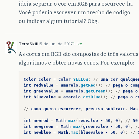
ideia separar o cor em RGB para escurece-la.
Você poderia escrever um trecho de codigo
ou indicar algum tutorial? Obg.
TerraSkilll
5 de jun. de 2017
1 like
As cores em RGB são compostas de três valores.
algoritmos e obter novas cores. Por exemplo:
Color
color
=
Color
.
YELLOW
;
//
uma
cor
qualque
int
redvalue
=
amarelo
.
getRed
();
//
pega
o
com
int
greenvalue
=
amarelo
.
getGreen
();
//
pega
o
int
bluevalue
=
amarelo
.
getBlue
();
//
pega
o
c
//
como
quero
escurecer
,
preciso
subtrair
.
Mas
int
newred
=
Math
.
max
(
redvalue
-
50
,
0
);
//
50
int
newgreen
=
Math
.
max
(
greenvalue
-
50
,
0
);
/
int
newblue
=
Math
.
max
(
bluevalue
-
50
,
0
);
//