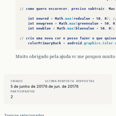
//
como
quero
escurecer
,
preciso
subtrair
.
Mas
int
newred
=
Math
.
max
(
redvalue
-
50
,
0
);
/
int
newgreen
=
Math
.
max
(
greenvalue
-
50
,
0
int
newblue
=
Math
.
max
(
bluevalue
-
50
,
0
);
//
crio
uma
nova
cor
e
posso
fazer
o
que
quise
colorPrimaryDark
=
android
.
graphics
.
Color
.
Muito obrigado pela ajuda vc me poupou muito
CRIADO
ULTIMA RESPOSTA
RESPOSTAS
5 de junho de 2017
6 de jun. de 2017
6
PARTICIPANTES
2
Topicos relacionados