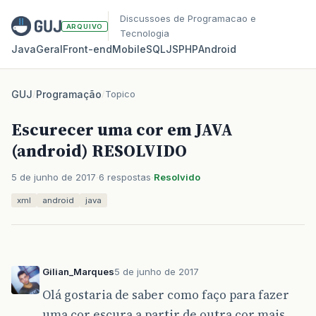
Discussoes de Programacao e
ARQUIVO
Tecnologia
Java
Geral
Front‑end
Mobile
SQL
JS
PHP
Android
GUJ
/
Programação
/
Topico
Escurecer uma cor em JAVA
(android) RESOLVIDO
5 de junho de 2017
6 respostas
Resolvido
xml
android
java
Gilian_Marques
5 de junho de 2017
Olá gostaria de saber como faço para fazer
uma cor escura a partir de outra cor mais