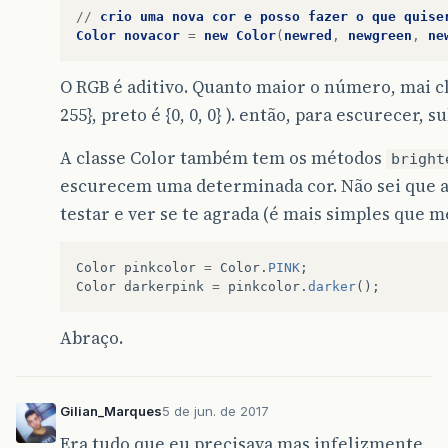
//
crio
uma
nova
cor
e
posso
fazer
o
que
quise
Color
novacor
=
new
Color
(
newred
,
newgreen
,
ne
O RGB é aditivo. Quanto maior o número, mai cl
255}, preto é {0, 0, 0} ). então, para escurecer, s
A classe Color também tem os métodos
bright
escurecem uma determinada cor. Não sei que a
testar e ver se te agrada (é mais simples que m
Color
pinkcolor
=
Color
.
PINK
;
Color
darkerpink
=
pinkcolor
.
darker
();
Abraço.
Gilian_Marques
5 de jun. de 2017
Era tudo que eu precisava mas infelizmente