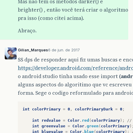
Mas não tem os métodos darker() e
brighter() , então você terá criar o algoritmo
pra isso (como citei acima).
Abraço.
Gilian_Marques
6 de jun. de 2017
SS dps de responder aqui fiz umas buscas e e
https://developer.android.com/reference/andr
o android studio tinha usado esse import
(andr
alguns aspectos do algoritimo que vc escrev
forma. Sege o codigo reformulado para android
int
colorPrimary
=
0
,
colorPrimaryDark
=
0
;
int
redvalue
=
Color
.
red
(
colorPrimary
);
//
int
greenvalue
=
Color
.
green
(
colorPrimary
)
int
bluevalue
=
Color
.
blue
(
colorPrimary
);