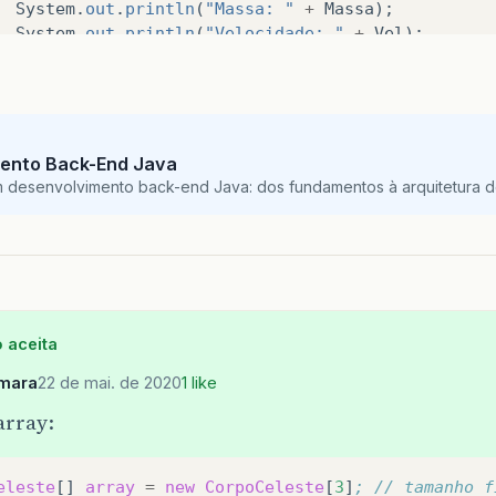
System
.
out
.
println
(
"Massa: "
+
Massa
);
System
.
out
.
println
(
"Velocidade: "
+
Vel
);
ento Back-End Java
m desenvolvimento back-end Java: dos fundamentos à arquitetura de
 aceita
mara
22 de mai. de 2020
1 like
array:
eleste
[]
array
=
new
CorpoCeleste
[
3
]
; // tamanho f