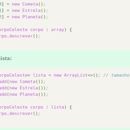
0
]
=
new
Cometa
()
;
1
]
=
new
Estrela
()
;
2
]
=
new
Planeta
()
;
orpoCeleste
corpo
:
array
)
rpo
.
descrever
()
;
ista:
orpoCeleste
>
lista
=
new
ArrayList
<>
()
; // tamanho
add
(
new
Cometa
())
;
add
(
new
Estrela
())
;
add
(
new
Planeta
())
;
orpoCeleste
corpo
:
lista
)
rpo
.
descrever
()
;