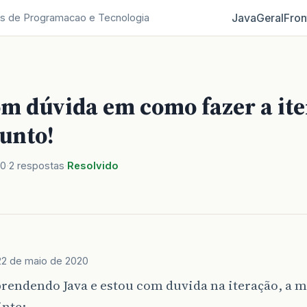
Java
Geral
Fron
s de Programacao e Tecnologia
om dúvida em como fazer a ite
unto!
20
2 respostas
Resolvido
22 de maio de 2020
rendendo Java e estou com duvida na iteração, a 
inte: