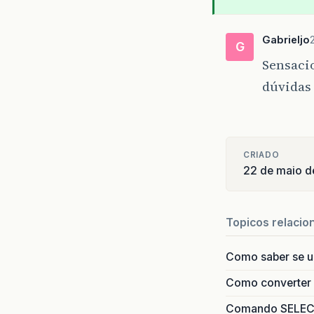
Gabrieljo
G
Sensacio
dúvidas 
CRIADO
22 de maio 
Topicos relacio
Como saber se 
Como converter i
Comando SELECT 