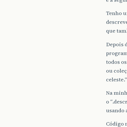
Tenho u
descreve
que tam
Depois d
programa
todos os
ou coleç
celeste.”
Na minh
o “.desc
usando a
Código 