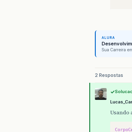
}
}
ALURA
Desenvolvim
Sua Carreira e
2 Respostas
Solucao
Lucas_Ca
Usando 
CorpoC