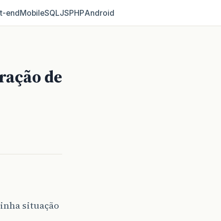
t‑end
Mobile
SQL
JS
PHP
Android
ração de
minha situação