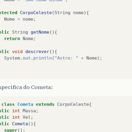
otected
CorpoCeleste
(
String
nome
){
Nome
=
nome
;
blic
String
getNome
(){
return
Nome
;
blic
void
descrever
(){
System
.
out
.
println
(
"Astro: "
+
Nome
);
specifica do Cometa:
class
Cometa
extends
CorpoCeleste
{
blic
int
Massa
;
blic
int
Vel
;
blic
Cometa
(){
super
();