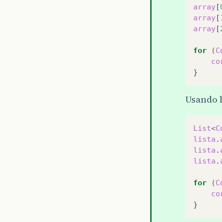
array
[
array
[
array
[
for
(
C
co
Usando l
List
<
C
lista
.
lista
.
lista
.
for
(
C
co