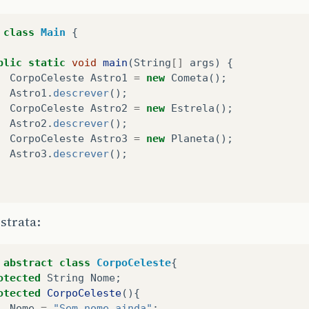
class
Main
{
blic
static
void
main
(
String
[]
args
)
{
CorpoCeleste
Astro1
=
new
Cometa
();
Astro1
.
descrever
();
CorpoCeleste
Astro2
=
new
Estrela
();
Astro2
.
descrever
();
CorpoCeleste
Astro3
=
new
Planeta
();
Astro3
.
descrever
();
strata:
abstract
class
CorpoCeleste
{
otected
String
Nome
;
otected
CorpoCeleste
(){
Nome
=
"Sem nome ainda"
;