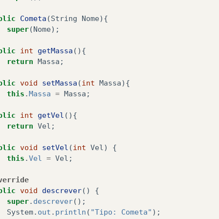
blic
Cometa
(
String
Nome
){
super
(
Nome
);
blic
int
getMassa
(){
return
Massa
;
blic
void
setMassa
(
int
Massa
){
this
.
Massa
=
Massa
;
blic
int
getVel
(){
return
Vel
;
blic
void
setVel
(
int
Vel
)
{
this
.
Vel
=
Vel
;
verride
blic
void
descrever
()
{
super
.
descrever
();
System
.
out
.
println
(
"Tipo: Cometa"
);