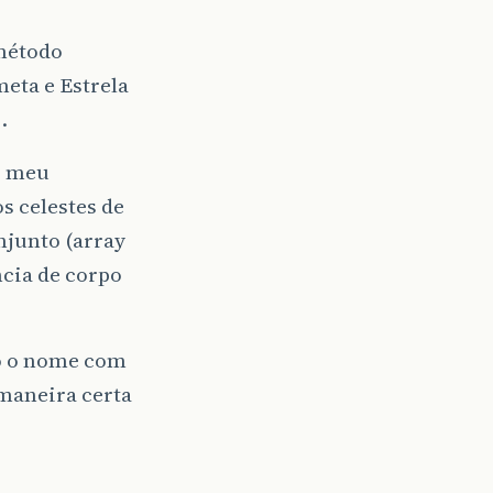
 método
eta e Estrela
.
o meu
s celestes de
njunto (array
ncia de corpo
do o nome com
 maneira certa