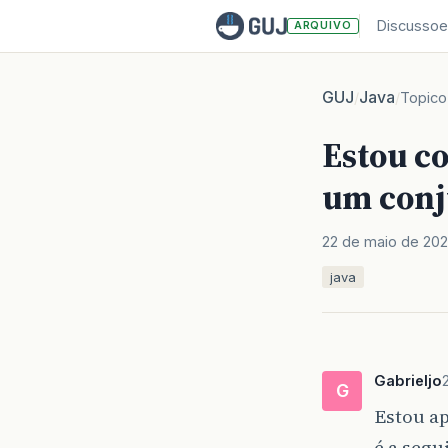
Discussoe
ARQUIVO
GUJ
Java
/
/
Topico
Estou c
um conj
22 de maio de 20
java
Gabrieljo
G
Estou ap
é a segu