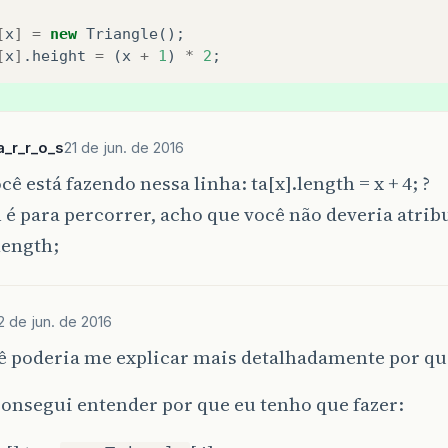
[
x
]
=
new
Triangle
();
[
x
]
.
height
=
(
x
+
1
)
*
2
;
_r_r_o_s
21 de jun. de 2016
cê está fazendo nessa linha: ta[x].length = x + 4; ?
 é para percorrer, acho que você não deveria atrib
length;
2 de jun. de 2016
ê poderia me explicar mais detalhadamente por qu
onsegui entender por que eu tenho que fazer: