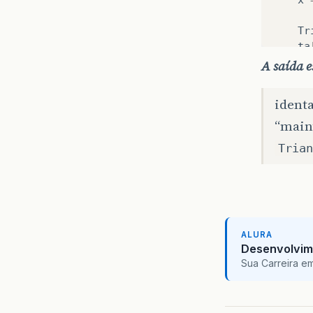
Tr
ta
Sy
A saída e
Sy
}
ident
void
s
“main
{
Trian
ar
}
}
ALURA
Desenvolvim
Sua Carreira e