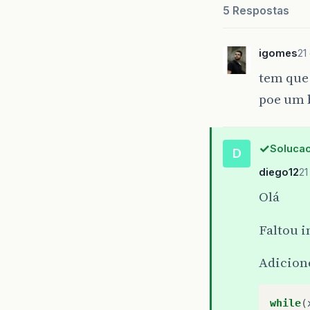
5 Respostas
igomes
21
tem que 
poe um 
Solucao
D
diego12
21
Olá
Faltou i
Adicio
while
(