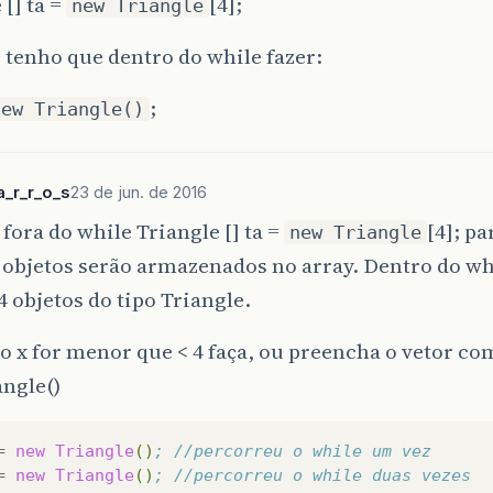
 [] ta =
[4];
new Triangle
 tenho que dentro do while fazer:
;
new Triangle()
_r_r_o_s
23 de jun. de 2016
 fora do while Triangle [] ta =
[4]; pa
new Triangle
objetos serão armazenados no array. Dentro do wh
4 objetos do tipo Triangle.
 x for menor que < 4 faça, ou preencha o vetor com
angle()
=
new
Triangle
()
; //percorreu o while um vez
=
new
Triangle
()
; //percorreu o while duas vezes 