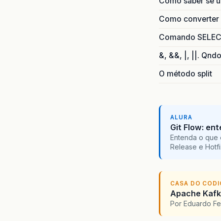
Como saber se 
Como converter i
Comando SELECT 
&, &&, |, ||. Qnd
O método split
ALURA
Git Flow: en
Entenda o que 
Release e Hotf
CASA DO COD
Apache Kafka
Por Eduardo F