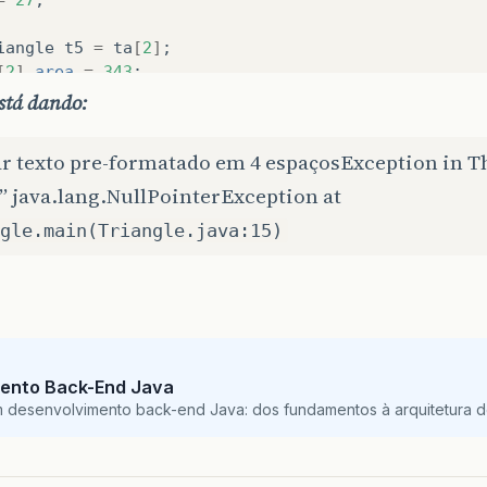
iangle
t5
=
ta
[
2
]
;
[
2
]
.
area
=
343
;
stem
.
out
.
print
(
"y = "
+
y
);
stá dando:
stem
.
out
.
println
(
", t5 area = "
+
t5
.
area
);
ar texto pre-formatado em 4 espaçosException in T
etArea
()
” java.lang.NullPointerException at
gle.main(Triangle.java:15)
ea
=
(
height
*
length
)
/
2
;
ento Back-End Java
m desenvolvimento back-end Java: dos fundamentos à arquitetura de