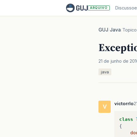
Discussoe
ARQUIVO
GUJ
Java
/
/
Topico
Excepti
21 de junho de 201
java
victorrlo
2
V
class
{
do