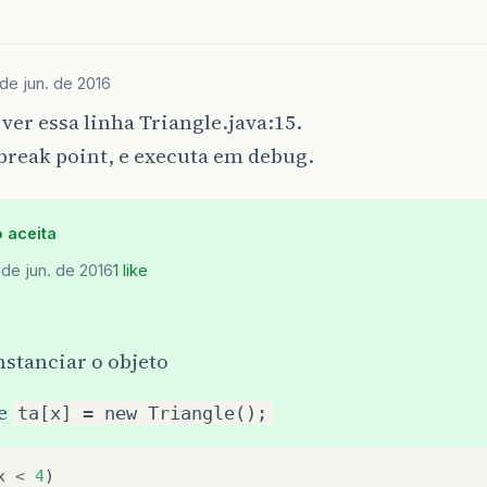
 de jun. de 2016
ver essa linha Triangle.java:15.
break point, e executa em debug.
 aceita
 de jun. de 2016
1 like
nstanciar o objeto
ne
ta[x] = new Triangle();
x
<
4
)