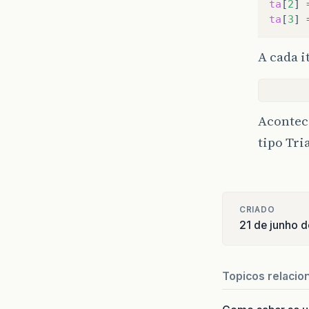
ta
[
2
]
ta
[
3
]
A cada i
Acontec
tipo Tri
CRIADO
21 de junho 
Topicos relacio