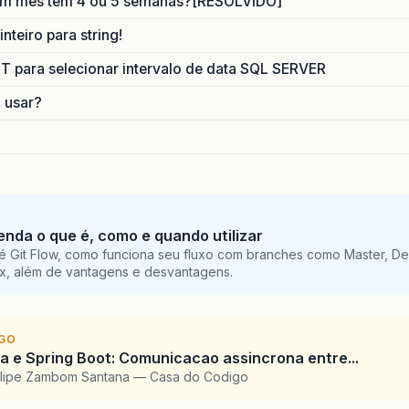
um mes tem 4 ou 5 semanas?[RESOLVIDO]
nteiro para string!
para selecionar intervalo de data SQL SERVER
o usar?
tenda o que é, como e quando utilizar
é Git Flow, como funciona seu fluxo com branches como Master, De
ix, além de vantagens e desvantagens.
IGO
 e Spring Boot: Comunicacao assincrona entre...
elipe Zambom Santana — Casa do Codigo