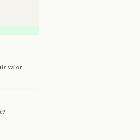
uir valor
ê?