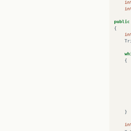
in
in
public
{
in
Tr
wh
{
}
in
x