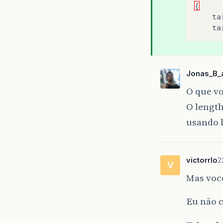
{
ta
ta
Jonas_B_a
O que vo
O length
usando 
victorrlo
2
V
Mas voc
Eu não c