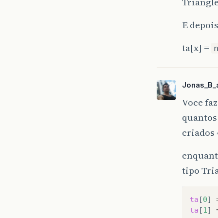
Triangle
E depois
ta[x] =
Jonas_B_a
Voce faz
quantos 
criados 
enquanto
tipo Tri
ta
[
0
]
ta
[
1
]