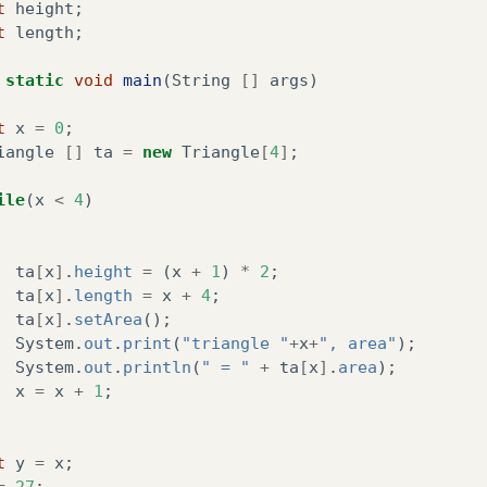
t
height
;
t
length
;
static
void
main
(
String
[]
args
)
t
x
=
0
;
iangle
[]
ta
=
new
Triangle
[
4
]
;
ile
(
x
<
4
)
ta
[
x
]
.
height
=
(
x
+
1
)
*
2
;
ta
[
x
]
.
length
=
x
+
4
;
ta
[
x
]
.
setArea
();
System
.
out
.
print
(
"triangle "
+
x
+
", area"
);
System
.
out
.
println
(
" = "
+
ta
[
x
]
.
area
);
x
=
x
+
1
;
t
y
=
x
;
=
27
;