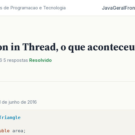
Java
Geral
Fron
s de Programacao e Tecnologia
on in Thread, o que aconteceu
6
5 respostas
Resolvido
1 de junho de 2016
Triangle
uble
area
;