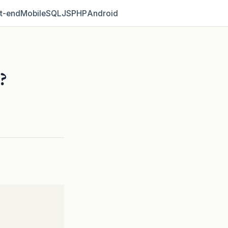
t‑end
Mobile
SQL
JS
PHP
Android
?