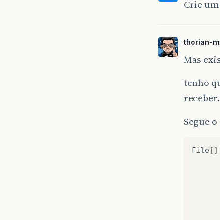
Crie um 
thorian-m
Mas exi
tenho q
receber.
Segue o 
File
[]