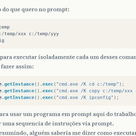
 do que quero no prompt:
temp
:
/
temp
/
xxx
c
:
/
temp
/
yyy
ig
 para executar isoladamente cada um desses comand
 fazer assim:
e
.
getInstance
()
.
exec
(
"cmd.exe /K cd c:/temp"
);
e
.
getInstance
()
.
exec
(
"cmd.exe /K copy c:/temp/xxx 
e
.
getInstance
()
.
exec
(
"cmd.exe /K ipconfig"
);
para usar um programa em prompt aqui do trabalho
r uma sequencia de instruções via prompt.
resumindo, alguém saberia me dizer como executar