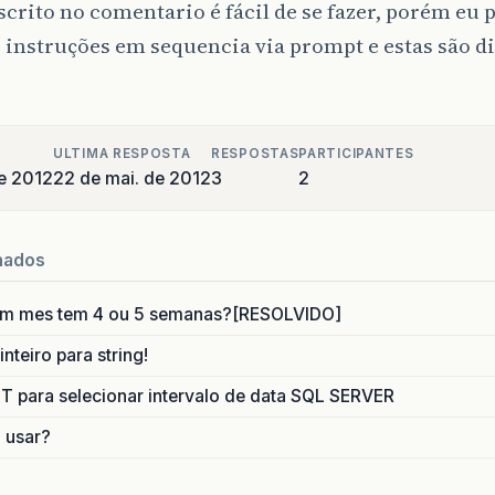
arquivo
.
setArquivoEnvio
(
file
.
getName
());
crito no comentario é fácil de se fazer, porém eu 
 instruções em sequencia via prompt e estas são d
// nro contrato
element
=
(
Element
)
doc
.
getElementsByTag
arquivo
.
setNroContrato
(
element
.
getTextCo
// data de envio = data atual
ULTIMA RESPOSTA
RESPOSTAS
PARTICIPANTES
arquivo
.
setDataEnvio
(
new
Date
());
e 2012
22 de mai. de 2012
3
2
E TRECHO TENHO QUE ACESSAR UM PROGRAMA VIA PROMPT,
nados
CIFICO PELO PROMPT, E CRIAR UM ARQUIVO COM PROTOCO
um mes tem 4 ou 5 semanas?[RESOLVIDO]
arquivo
=
arquivoService
.
save
(
arquivo
);
nteiro para string!
Situacao
situacao
=
new
Situacao
();
para selecionar intervalo de data SQL SERVER
situacao
.
setDescricao
(
"Aguardando Envio"
o usar?
situacao
=
(
Situacao
)
situacaoService
.
fi
}
catch
(
Exception
e
)
{
e
.
printStackTrace
();