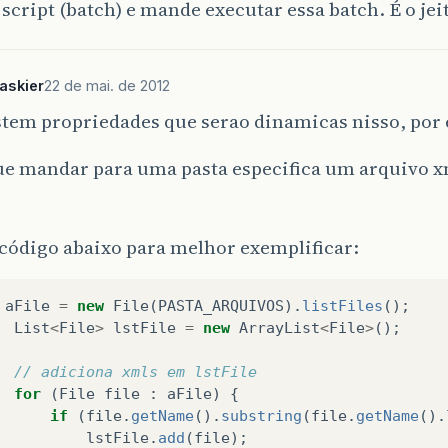
script (batch) e mande executar essa batch. É o jei
askier
22 de mai. de 2012
stem propriedades que serao dinamicas nisso, por
ue mandar para uma pasta especifica um arquivo x
código abaixo para melhor exemplificar:
aFile
=
new
File
(
PASTA_ARQUIVOS
).
listFiles
();
List
<
File
>
lstFile
=
new
ArrayList
<
File
>
();
// adiciona xmls em lstFile
for
(
File
file
:
aFile
)
{
if
(
file
.
getName
().
substring
(
file
.
getName
().
lstFile
.
add
(
file
);