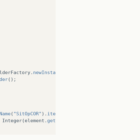
lderFactory
.
newInstance
();
der
();
Name
(
"SitOpCOR"
).
item
(
0
);
Integer
(
element
.
getTextContent
())));