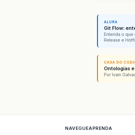
}
ALURA
Git Flow: en
Entenda o que 
Release e Hotf
CASA DO COD
Ontologias e
Por Ivam Galva
NAVEGUE
APRENDA