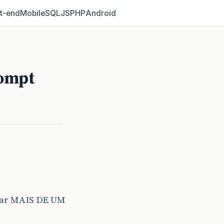
t‑end
Mobile
SQL
JS
PHP
Android
rompt
dar MAIS DE UM