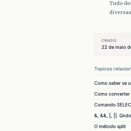
Tudo des
diversas
CRIADO
22 de maio d
/*
* NEST
Topicos relacio
* ESPE
*/
Como saber se 
Como converter i
Comando SELECT 
&, &&, |, ||. Qnd
O método split