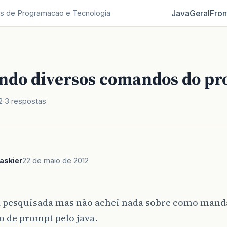
Java
Geral
Fron
s de Programacao e Tecnologia
ndo diversos comandos do p
2
3 respostas
askier
22 de maio de 2012
 pesquisada mas não achei nada sobre como man
 de prompt pelo java.