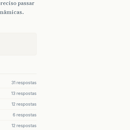
preciso passar
inâmicas.
Name
(
"NumCedlCredRuralIF"
).
item
(
0
);
ntent
());
 EFETUAR LOGIN COM UM USUARIO NESTE PROGRAMA, ENVI
LO QUE ESTE PROGRAMA ME RETORNA
31 respostas
13 respostas
12 respostas
);
6 respostas
nd
(
situacao
).
get
(
0
);
12 respostas