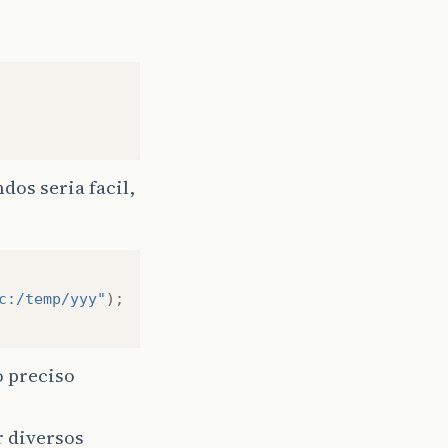
os seria facil,
c:/temp/yyy"
);
 preciso
 diversos