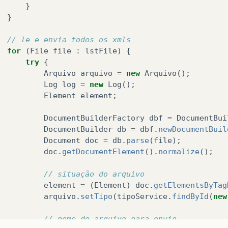
}
}
// le e envia todos os xmls
for
(
File
file
:
lstFile
)
{
try
{
Arquivo
arquivo
=
new
Arquivo
();
Log
log
=
new
Log
();
Element
element
;
DocumentBuilderFactory
dbf
=
DocumentBui
DocumentBuilder
db
=
dbf
.
newDocumentBuil
Document
doc
=
db
.
parse
(
file
);
doc
.
getDocumentElement
().
normalize
();
// situação do arquivo
element
=
(
Element
)
doc
.
getElementsByTag
arquivo
.
setTipo
(
tipoService
.
findById
(
new
// nome do arquivo para envio