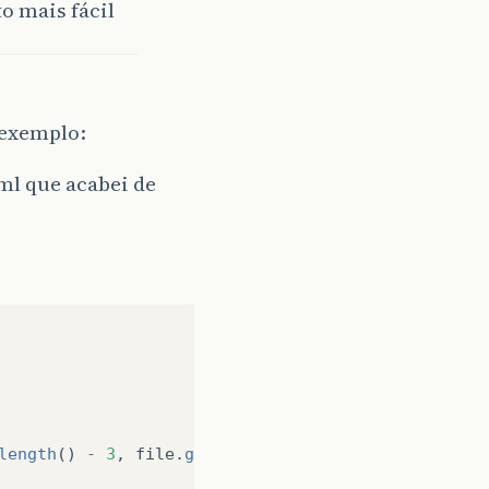
to mais fácil
 exemplo:
ml que acabei de
length
()
-
3
,
file
.
getName
().
length
()).
equals
(
"xml