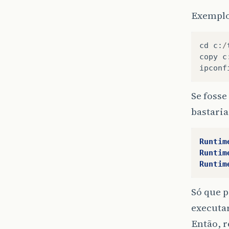
Exemplo
cd
c
:
/
copy
c
ipconf
Se fosse
bastaria
Runtim
Runtim
Runtim
Só que 
executa
Então, 