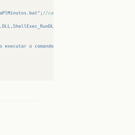
aPlMinutos.bat"
;
//caminho onde encontra o executav
.DLL,ShellExec_RunDLL "
+
comando
);
o executar o comando : "
+
e
);