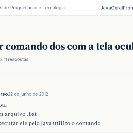
Java
Geral
Fron
s de Programacao e Tecnologia
r comando dos com a tela ocu
12
11 respostas
rso
22 de junho de 2012
oal
m arquivo .bat
xecutar ele pelo java utilizo o comando