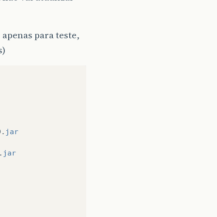
apenas para teste,
s)
D
.
jar
.
jar