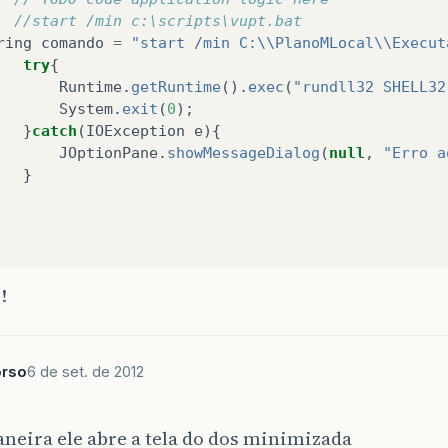
//start /min c:\scripts\vupt.bat 
ring
comando
=
"start /min C:\\PlanoMLocal\\Execut
try
{
Runtime
.
getRuntime
().
exec
(
"rundll32 SHELL32
System
.
exit
(
0
);
}
catch
(
IOException
e
){
JOptionPane
.
showMessageDialog
(
null
,
"Erro a
}
!
rso
6 de set. de 2012
neira ele abre a tela do dos minimizada