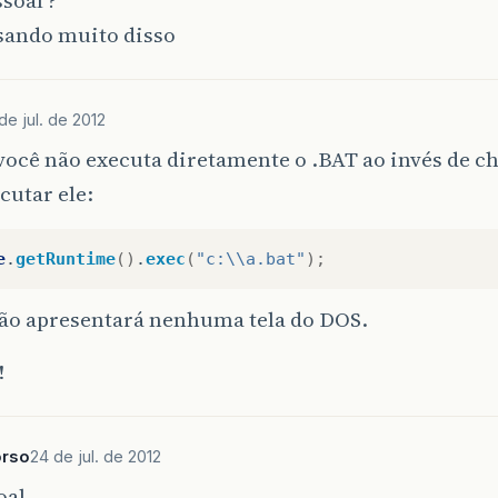
isando muito disso
de jul. de 2012
você não executa diretamente o .BAT ao invés de 
cutar ele:
e
.
getRuntime
()
.
exec
(
"c:\\a.bat"
);
ão apresentará nenhuma tela do DOS.
!
rso
24 de jul. de 2012
oal