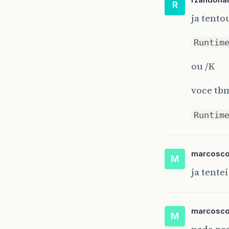
R
ja tento
Runtim
ou /K
voce tb
Runtim
marcosco
M
ja tente
marcosco
M
nada pes