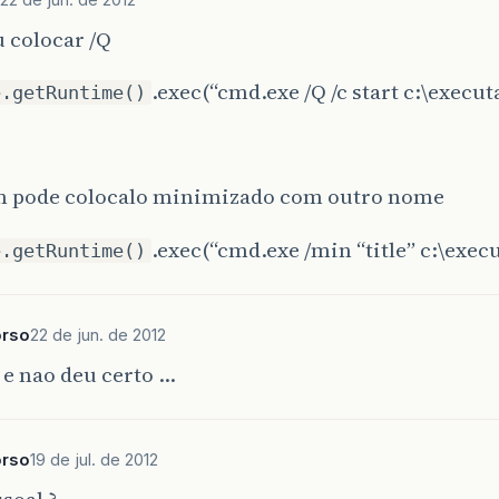
u colocar /Q
.exec(“cmd.exe /Q /c start c:\execut
e.getRuntime()
m pode colocalo minimizado com outro nome
.exec(“cmd.exe /min “title” c:\execu
e.getRuntime()
rso
22 de jun. de 2012
i e nao deu certo …
rso
19 de jul. de 2012
soal ?