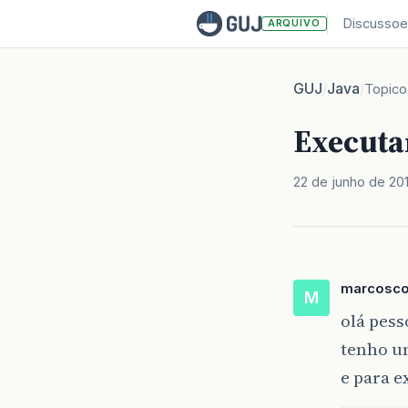
Discussoe
ARQUIVO
GUJ
Java
/
/
Topico
Executa
22 de junho de 20
marcosco
M
olá pess
tenho u
e para e