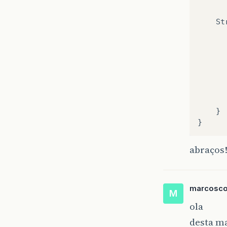
St
}
}
abraços!
marcosco
M
ola
desta ma