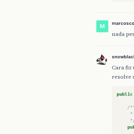
marcosco
M
nada pes
snowblac
Cara fiz
resolve 
public
/*
     *
     *
pu