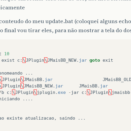
ticamente
conteudo do meu update.bat (coloquei alguns echo 
o final vou tirar eles, para não mostrar a tela do do
t
10
exist
c
:
\
JPlugin
\
JMaisBB_NEW
.
jar
goto
exit
enomeando
...
\
JPlugin
\
JMaisBB
.
jar
JMaisBB_OL
\
JPlugin
\
JMaisBB_NEW
.
jar
JMaisBB
.
jar
/
b
c
:
\
JPlugin
\
jplugin
.
exe
-
jar
c
:
\
JPlugin
\
jmaisbb
niciando
....
ao
existe
atualizacao
,
saindo
...