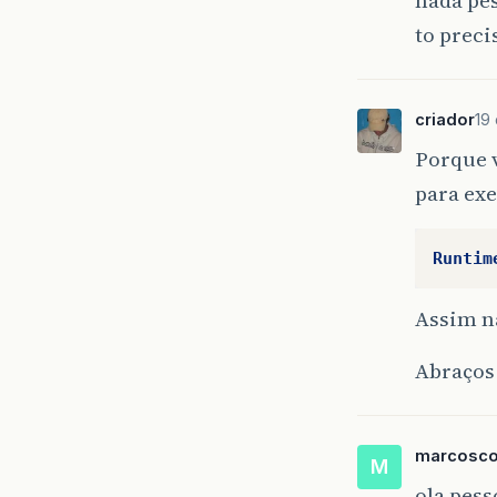
to prec
criador
19 
Porque 
para exe
Runtim
Assim n
Abraços
marcosco
M
ola pess