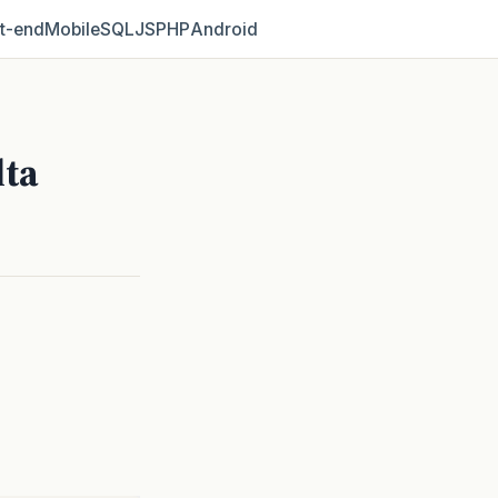
t‑end
Mobile
SQL
JS
PHP
Android
lta