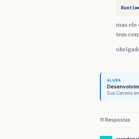
Runtim
mas ele 
tem como
obrigad
ALURA
Desenvolvim
Sua Carreira e
11 Respostas
rzandonai