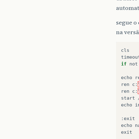
automa
segue o 
na versã
cls
timeou
if
not
echo
r
ren
c
:
ren
c
:
start
echo
i
:
exit
echo
n
exit