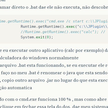
amar direto o .bat dae ele não executa, não descob
ime.getRuntime().exec("cmd.exe /c start c:\\JPlugi
Runtime
.
getRuntime
().
exec
(
"c:\\JPlugin\\
//Runtime.getRuntime().exec("calc"); // 
System
.
exit
(
0
);
 eu executar outro aplicativo (calc por exemplo) d
calculadora do windows normalmente
arquivo .bat esta funcionando, se eu executar ele 
 faço no meu .bat é renomear o java que esta sendo
, copio outro arquivo .jar no lugar do que esta e
ação automatica
do com o cmd.exe funciona 100 % , mas como abre a
clique em fechar essa tela do dos, dae meu sistema