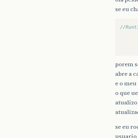
se eu ch
//Runt
porem se
abre a 
e o meu 
o que ue
atualizo
atualiz
se eu ro
usuario 