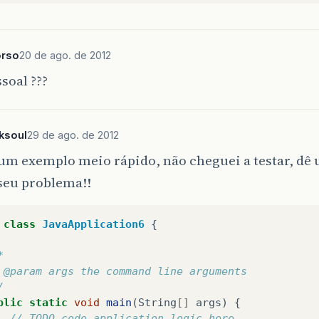
rso
20 de ago. de 2012
soal ???
ksoul
29 de ago. de 2012
 um exemplo meio rápido, não cheguei a testar, dê
seu problema!!
class
JavaApplication6
{
*
 @param args the command line arguments
/
blic
static
void
main
(
String
[]
args
)
{
// TODO code application logic here