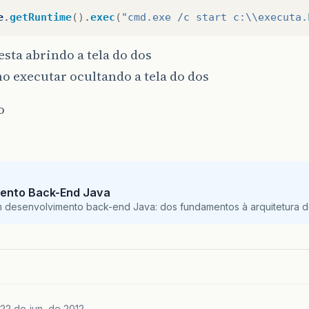
e
.
getRuntime
()
.
exec
(
"cmd.exe /c start c:\\executa.
esta abrindo a tela do dos
 executar ocultando a tela do dos
o
ento Back-End Java
m desenvolvimento back-end Java: dos fundamentos à arquitetura de
22 de jun. de 2012