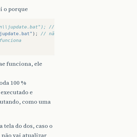
ri o porque
n\\jupdate.bat"); // executa mas mostra a tela do 
jupdate.bat"
);
// não executa
funciona
ae funciona, ele
roda 100 %
 executado e
xecutando, como uma
 tela do dos, caso o
 não vai atualizar