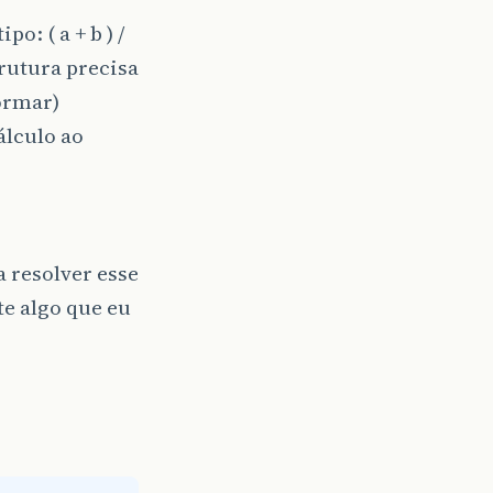
: ( a + b ) /
trutura precisa
formar)
álculo ao
 resolver esse
te algo que eu