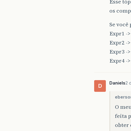
Esse tó
os comp
Se você 
Expr1 ->
Expr2 -> 
Expr3 -> 
Expr4 -> 
Daniels
2 
D
eberson
O meu 
feita 
obter 