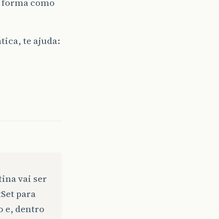
a forma como
ica, te ajuda:
ina vai ser
tSet para
o e, dentro