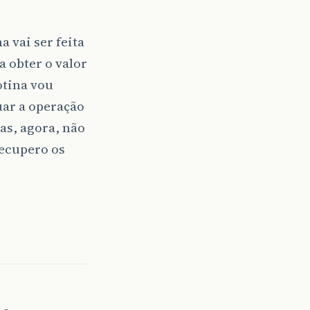
 vai ser feita
a obter o valor
otina vou
uar a operação
s, agora, não
recupero os