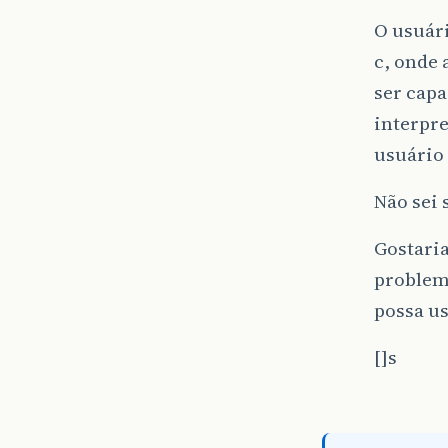
O usuári
c, onde 
ser capa
interpre
usuário
Não sei 
Gostari
problema
possa u
[]s