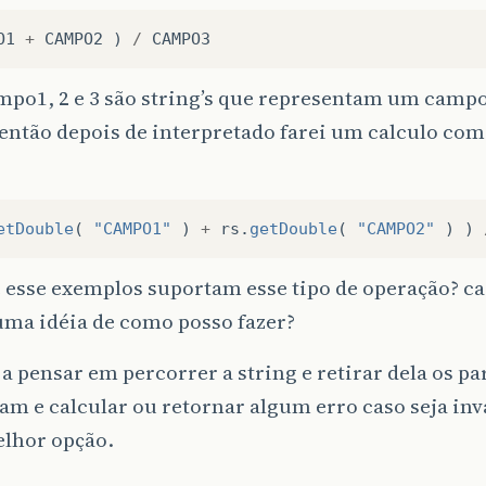
O1
+
CAMPO2
)
/
CAMPO3
mpo1, 2 e 3 são string’s que representam um camp
então depois de interpretado farei um calculo com
etDouble
(
"CAMPO1"
)
+
rs
.
getDouble
(
"CAMPO2"
)
)
 esse exemplos suportam esse tipo de operação? c
uma idéia de como posso fazer?
a pensar em percorrer a string e retirar dela os 
am e calcular ou retornar algum erro caso seja inv
elhor opção.