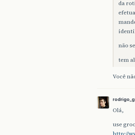
da rot
efetu
mando
identi
não se
tem a
Você não
rodrigo_
Olá,
use groo
http://w