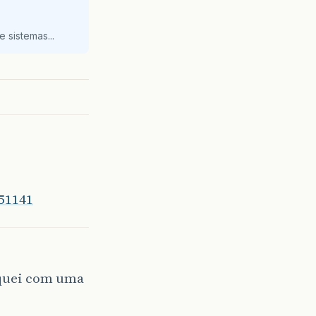
 sistemas...
551141
iquei com uma