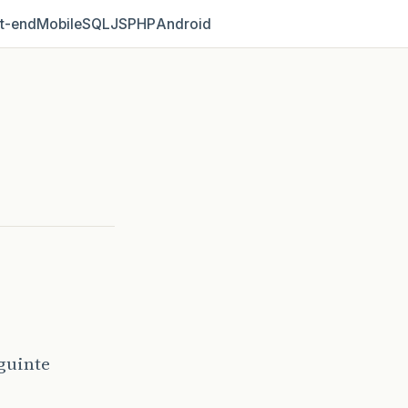
t‑end
Mobile
SQL
JS
PHP
Android
guinte