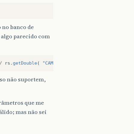
o no banco de
 algo parecido com
/
rs
.
getDouble
(
"CAMPO3"
)
aso não suportem,
parâmetros que me
álido; mas não sei