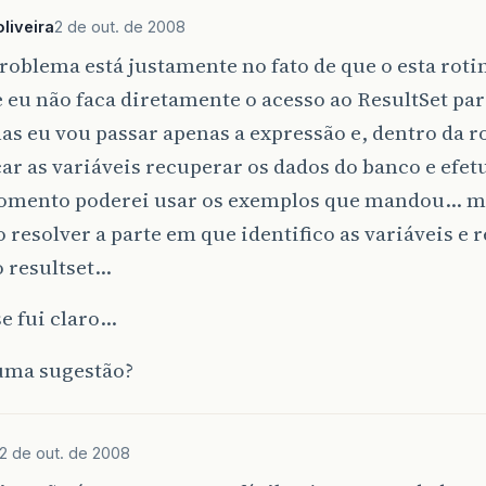
liveira
2 de out. de 2008
oblema está justamente no fato de que o esta rotina
 eu não faca diretamente o acesso ao ResultSet par
as eu vou passar apenas a expressão e, dentro da r
car as variáveis recuperar os dados do banco e efet
omento poderei usar os exemplos que mandou… ma
 resolver a parte em que identifico as variáveis e 
o resultset…
se fui claro…
uma sugestão?
2 de out. de 2008