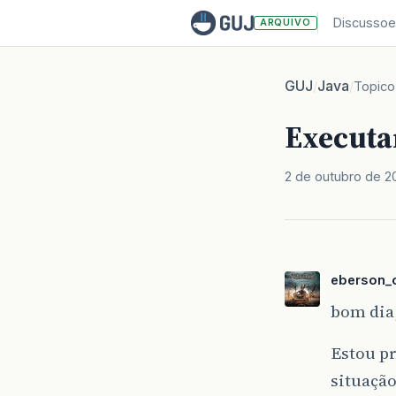
Discussoe
ARQUIVO
GUJ
Java
/
/
Topico
Executa
2 de outubro de 2
eberson_o
bom dia
Estou p
situação