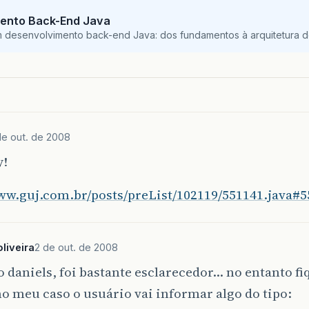
ento Back-End Java
m desenvolvimento back-end Java: dos fundamentos à arquitetura de
de out. de 2008
y!
www.guj.com.br/posts/preList/102119/551141.java#
liveira
2 de out. de 2008
 daniels, foi bastante esclarecedor… no entanto f
o meu caso o usuário vai informar algo do tipo: