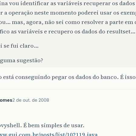
ina vou identificar as variáveis recuperar os dados
ar a operação neste momento poderei usar os exem
u… mas, agora, não sei como resolver a parte em 
fico as variáveis e recupero os dados do resultset…
i se fui claro…
lguma sugestão?
 está conseguindo pegar os dados do banco. É isso
gomes
2 de out. de 2008
vyshell. É bem simples de usar.
ww.guj.com.br/posts/list/102119.java