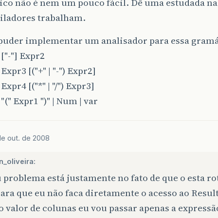
pico não é nem um pouco fácil. Dê uma estudada n
iladores trabalham.
puder implementar um analisador para essa gramát
 ["-"] Expr2
Expr3 [("+" | "-") Expr2]
Expr4 [("*" | "/") Expr3]
"(" Expr1 ")" | Num | var
de out. de 2008
_oliveira:
problema está justamente no fato de que o esta rot
para que eu não faca diretamente o acesso ao Resul
o valor de colunas eu vou passar apenas a expressã