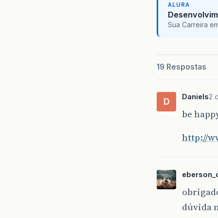
ALURA
Desenvolvim
Sua Carreira e
19 Respostas
Daniels
2 
D
be happ
http://
eberson_o
obrigado
dúvida n