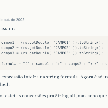
de out. de 2008
 assim:
 campo1 = (rs.getDouble( "CAMPO1" )).toString();

 campo2 = (rs.getDouble( "CAMPO2" )).toString();

 campo3 = (rs.getDouble( "CAMPO3" )).toString();

a expressão inteira na string formula. Agora é só u
hell.
o testei as conversões pra String ali, mas acho que