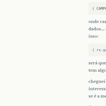
(
CAMP
onde ca
dados… 
isso:
(
rs
.
g
será que
tem alg
cheguei 
interess
se é a m