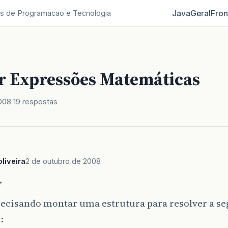
Java
Geral
Fron
s de Programacao e Tecnologia
r Expressões Matemáticas
008
19 respostas
liveira
2 de outubro de 2008
,
recisando montar uma estrutura para resolver a se
: