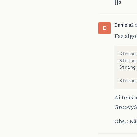
[]s
Daniels
2 
D
Faz algo
String
String
String
Ai tens 
GroovyS
Obs.: Nã