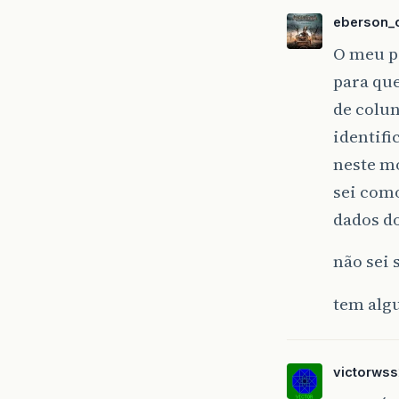
eberson_o
O meu pr
para que
de colun
identifi
neste m
sei como
dados d
não sei 
tem alg
victorwss