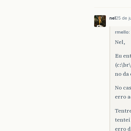
nel
25 de j
rmello:
Nel,
Eu ent
(c:\br
no da
No cas
erro a
Tentre
tente
erro d