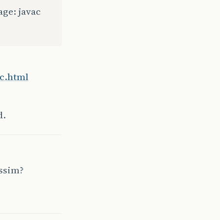
age: javac
ac.html
d.
assim?