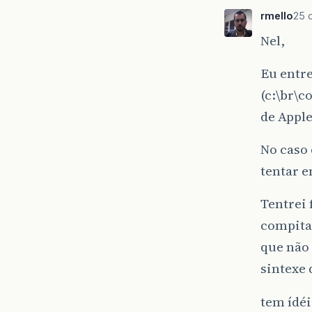
rmello
25 
Nel,
Eu entre
(c:\br\c
de Appl
No caso 
tentar e
Tentrei 
compita
que não 
sintexe 
tem ídéi