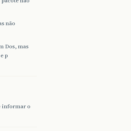
o pacote não
as não
em Dos, mas
 e p
 informar o