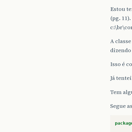
Estou te
(pg. 11)
c:\br\co
A classe
dizendo 
Isso é c
Já tente
Tem alg
Segue as
packag