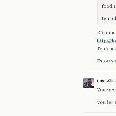
food.F
tem íd
Dá uma l
http://d
Tenta as
Estou s
rmello
25 
Voce ach
Vou ler 