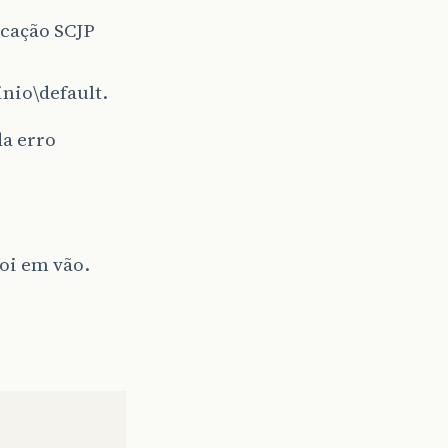
icação SCJP
nio\default.
da erro
foi em vão.