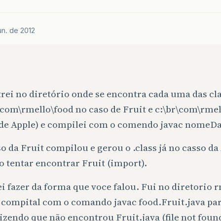
un. de 2012
rei no diretório onde se encontra cada uma das cl
\com\rmello\food no caso de Fruit e c:\br\com\rmel
 de Apple) e compilei com o comendo javac nomeDa
o da Fruit compilou e gerou o .class já no casso da
o tentar encontrar Fruit (import).
i fazer da forma que voce falou. Fui no diretorio r
i compital com o comando javac food.Fruit.java pa
izendo que não encontrou Fruit.java (file not foun