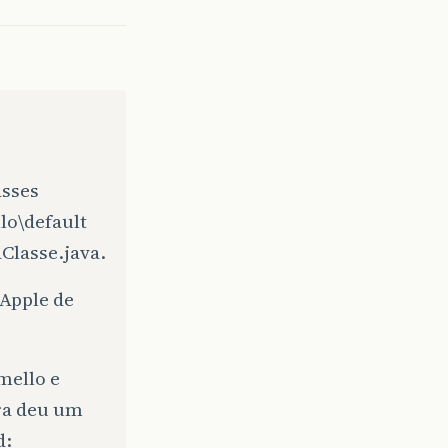
asses
lo\default
Classe.java.
 Apple de
mello e
ra deu um
d: