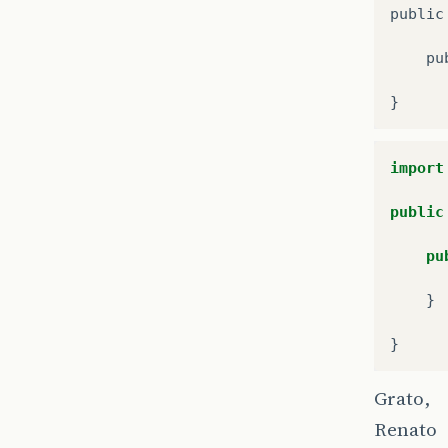
public
pu
}
import
public
pu
}
}
Grato,
Renato