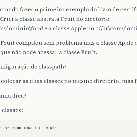
ntando fazer o primeiro exemplo do livro de certif
. Criei a classe abstrata Fruit no diretório
m\dominio\food e a classe Apple no c:\br\com\domi
 Fruit compilou sem problema mas a classe Apple 
que não pode acessar a classe Fruit.
onfiguração de classpath?
i colocar as duas classes no mesmo diretório, mas 
uma dica?
 classes:
e
br
.
com
.
rmello
.
food
;