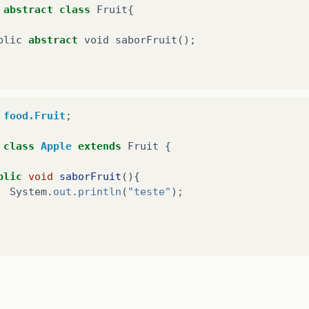
abstract
class
Fruit
{
blic
abstract
void
saborFruit
();
food.Fruit
;
class
Apple
extends
Fruit
{
blic
void
saborFruit
(){
System
.
out
.
println
(
"teste"
);