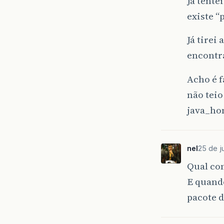
Já tente
existe “
Já tirei
encontra
Acho é f
não teio
java_ho
nel
25 de j
Qual co
E quand
pacote de