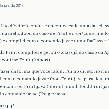
de jun. de 2012
i no diretório onde se encontra cada uma das clas
om\rmello\food no caso de Fruit e c:\br\com\rmello
e) e compilei com o comendo javac nomeDaClasse.j
da Fruit compilou e gerou o .class já no casso da A
ncontrar Fruit (import).
fazer da forma que voce falou. Fui no diretorio rme
l com o comando javac food.Fruit.java para deu u
encontrou Fruit.java (file not found: food.Fruit.ja
do comando javac (Usage: javac
a o pq?