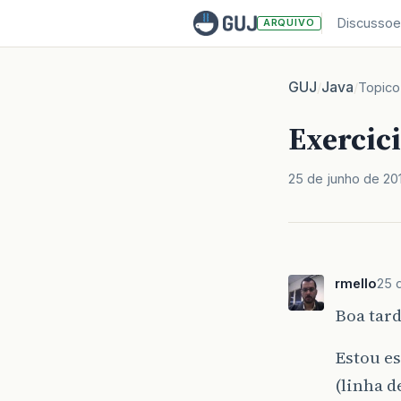
Discussoe
ARQUIVO
GUJ
Java
/
/
Topico
Exercici
25 de junho de 20
rmello
25 
Boa tard
Estou es
(linha 