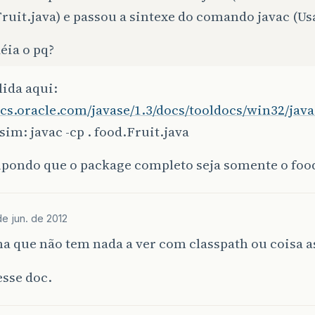
ruit.java) e passou a sintexe do comando javac (Us
éia o pq?
ida aqui:
ocs.oracle.com/javase/1.3/docs/tooldocs/win32/jav
sim: javac -cp . food.Fruit.java
upondo que o package completo seja somente o foo
de jun. de 2012
a que não tem nada a ver com classpath ou coisa 
esse doc.