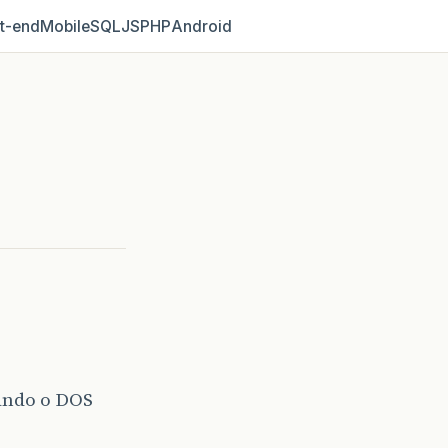
t‑end
Mobile
SQL
JS
PHP
Android
sando o DOS