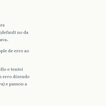
ses
\default no da
ava.
pple de erro ao
llo e tentei
m erro dizendo
va) e passou a