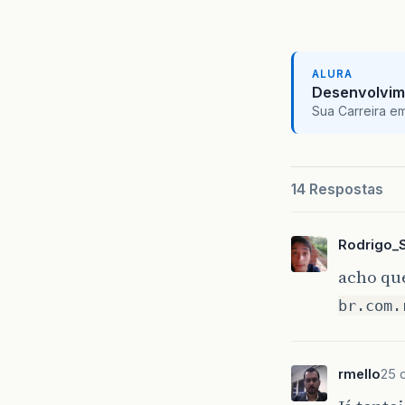
ALURA
Desenvolvim
Sua Carreira e
14 Respostas
Rodrigo_
acho que
br.com.
rmello
25 