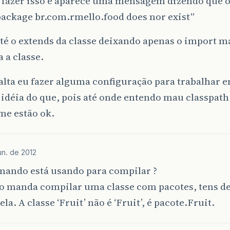
i fazer isso e aparece uma mensagem dizendo que 
package br.com.rmello.food does nor exist”
 até o extends da classe deixando apenas o import m
 a classe.
alta eu fazer alguma configuração para trabalhar 
 idéia do que, pois até onde entendo mau classpath
me estão ok.
un. de 2012
mando está usando para compilar ?
o manda compilar uma classe com pacotes, tens de
la. A classe ‘Fruit’ não é ‘Fruit’, é pacote.Fruit.