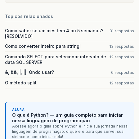
System
.
out
.
println
(
"A mesa "
+
mes
System
.
out
.
println
(
"Lugares reserv
Topicos relacionados
}
Como saber se um mes tem 4 ou 5 semanas?
31 respostas
}
[RESOLVIDO]
Como converter inteiro para string!
13 respostas
Comando SELECT para selecionar intervalo de
12 respostas
data SQL SERVER
&, &&, |, ||. Qndo usar?
6 respostas
O método split
12 respostas
ALURA
O que é Python? — um guia completo para iniciar
nessa linguagem de programação
Acesse agora o guia sobre Python e inicie sua jornada nessa
linguagem de programação: o que é e para que serve, sua
sintaxe e como iniciar nela!