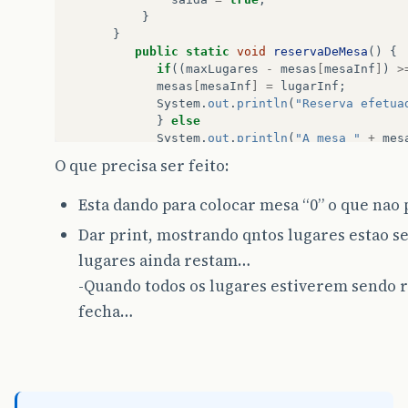
}
}
public
static
void
reservaDeMesa
()
{
if
((
maxLugares
-
mesas
[
mesaInf
]
)
>
mesas
[
mesaInf
]
=
lugarInf
;
System
.
out
.
println
(
"Reserva efetua
}
else
System
.
out
.
println
(
"A mesa "
+
mes
}
O que precisa ser feito:
}
Esta dando para colocar mesa “0” o que na
Dar print, mostrando qntos lugares estao s
lugares ainda restam…
-Quando todos os lugares estiverem sendo r
fecha…