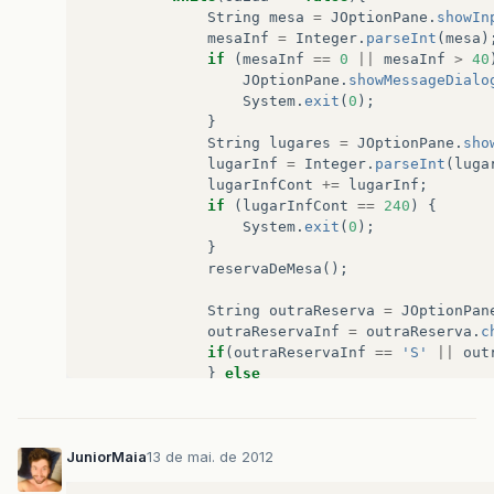
String
mesa
=
JOptionPane
.
showIn
mesaInf
=
Integer
.
parseInt
(
mesa
)
if
(
mesaInf
==
0
||
mesaInf
>
40
JOptionPane
.
showMessageDialo
System
.
exit
(
0
);
}
String
lugares
=
JOptionPane
.
sho
lugarInf
=
Integer
.
parseInt
(
luga
lugarInfCont
+=
lugarInf
;
if
(
lugarInfCont
==
240
)
{
System
.
exit
(
0
);
}
reservaDeMesa
();
String
outraReserva
=
JOptionPan
outraReservaInf
=
outraReserva
.
c
if
(
outraReservaInf
==
'S'
||
out
}
else
saida
=
true
;
}
}
JuniorMaia
13 de mai. de 2012
public
static
void
reservaDeMesa
()
{
if
(
maxLugares
-
mesas
[
mesaInf
]
>=