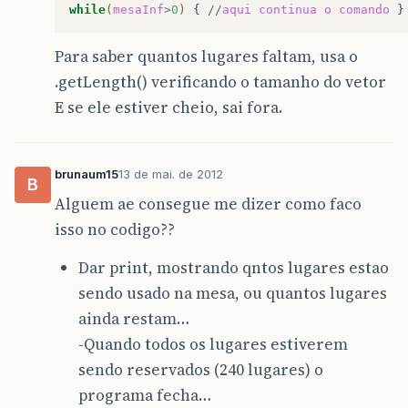
while
(
mesaInf
>
0
)
{
//
aqui
continua
o
comando
Para saber quantos lugares faltam, usa o
.getLength() verificando o tamanho do vetor
E se ele estiver cheio, sai fora.
brunaum15
13 de mai. de 2012
B
Alguem ae consegue me dizer como faco
isso no codigo??
Dar print, mostrando qntos lugares estao
sendo usado na mesa, ou quantos lugares
ainda restam…
-Quando todos os lugares estiverem
sendo reservados (240 lugares) o
programa fecha…