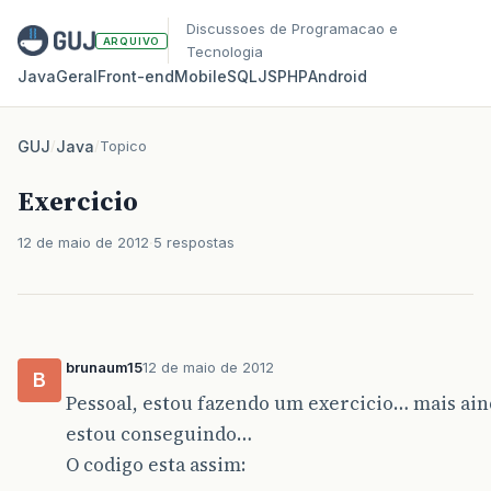
Discussoes de Programacao e
ARQUIVO
Tecnologia
Java
Geral
Front‑end
Mobile
SQL
JS
PHP
Android
GUJ
/
Java
/
Topico
Exercicio
12 de maio de 2012
5 respostas
brunaum15
12 de maio de 2012
B
Pessoal, estou fazendo um exercicio… mais ain
estou conseguindo…
O codigo esta assim: