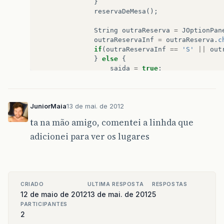
}
reservaDeMesa
();
String
outraReserva
=
JOptionPan
outraReservaInf
=
outraReserva
.
c
if
(
outraReservaInf
==
'S'
||
out
}
else
{
saida
=
true
;
int
j
=
0
;
//verifica as mesas ocupadas
for
(
int
i
=
0
;
i
<
mesas
.
length
;
i
JuniorMaia
13 de mai. de 2012
if
(
mesas
[
i
]
!=
0
)
{
j
++
;
ta na mão amigo, comentei a linhda que
}
adicionei para ver os lugares
}
System
.
out
.
println
(
"Existem 
}
}
}
public
static
void
reservaDeMesa
()
{
CRIADO
ULTIMA RESPOSTA
RESPOSTAS
if
(
maxLugares
-
mesas
[
mesaInf
]
>=
12 de maio de 2012
13 de mai. de 2012
5
mesas
[
mesaInf
]
=
lugarInf
;
PARTICIPANTES
System
.
out
.
println
(
"Reserva efetua
2
}
else