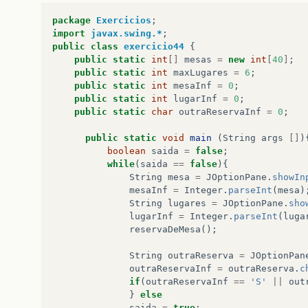
package
Exercicios
;
import
javax.swing.*
;
public
class
exercicio44
{
public
static
int
[]
mesas
=
new
int
[
40
]
;
public
static
int
maxLugares
=
6
;
public
static
int
mesaInf
=
0
;
public
static
int
lugarInf
=
0
;
public
static
char
outraReservaInf
=
0
;
public
static
void
main
(
String
args
[]
)
boolean
saida
=
false
;
while
(
saida
==
false
){
String
mesa
=
JOptionPane
.
showIn
mesaInf
=
Integer
.
parseInt
(
mesa
)
String
lugares
=
JOptionPane
.
sho
lugarInf
=
Integer
.
parseInt
(
luga
reservaDeMesa
();
String
outraReserva
=
JOptionPan
outraReservaInf
=
outraReserva
.
c
if
(
outraReservaInf
==
'S'
||
out
}
else
saida
=
true
;