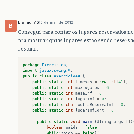
brunaum15
13 de mai. de 2012
B
Consegui para contar os lugares reservados n
pra mostrar qntas lugares estao sendo reserva
restam…
package
Exercicios
;
import
javax.swing.*
;
public
class
exercicio44
{
public
static
int
[]
mesas
=
new
int
[
41
]
;
public
static
int
maxLugares
=
6
;
public
static
int
mesaInf
=
0
;
public
static
int
lugarInf
=
0
;
public
static
char
outraReservaInf
=
0
;
public
static
int
lugarInfCont
=
0
;
public
static
void
main
(
String
args
[]
)
boolean
saida
=
false
;
while
(
saida
==
false
){