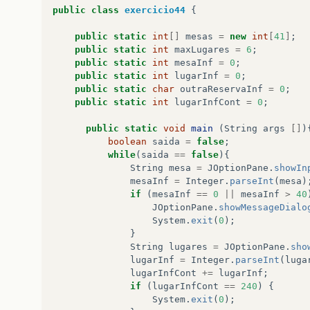
mesas
[
mesaInf
]
=
lugarInf
;
public
class
exercicio44
{
System
.
out
.
println
(
"Reserva efetua
}
else
public
static
int
[]
mesas
=
new
int
[
41
]
;
System
.
out
.
println
(
"A mesa "
+
mes
public
static
int
maxLugares
=
6
;
System
.
out
.
println
(
"Lugares reserv
public
static
int
mesaInf
=
0
;
}
public
static
int
lugarInf
=
0
;
}
public
static
char
outraReservaInf
=
0
;
public
static
int
lugarInfCont
=
0
;
public
static
void
main
(
String
args
[]
)
boolean
saida
=
false
;
while
(
saida
==
false
){
String
mesa
=
JOptionPane
.
showIn
mesaInf
=
Integer
.
parseInt
(
mesa
)
if
(
mesaInf
==
0
||
mesaInf
>
40
JOptionPane
.
showMessageDialo
System
.
exit
(
0
);
}
String
lugares
=
JOptionPane
.
sho
lugarInf
=
Integer
.
parseInt
(
luga
lugarInfCont
+=
lugarInf
;
if
(
lugarInfCont
==
240
)
{
System
.
exit
(
0
);