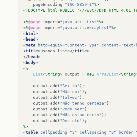
pageEncoding
=
"ISO-8859-1"
%>
<!DOCTYPE html PUBLIC "-//W3C//DTD HTML 4.01 T
<%
@page
import
=
"java.util.List"
%>
<%
@page
import
=
"java.util.ArrayList"
%>
<
html
>
<
head
>
<
meta
http-equiv
=
"Content-Type"
content
=
"text/
<
title
>
Usando lista
</
title
>
</
head
>
<
body
>
<%
List
<
String
>
output
=
new
ArrayList
<
String
output
.
add
(
"Sei lá"
);
output
.
add
(
"Não sei"
);
output
.
add
(
"Talvez"
);
output
.
add
(
"Não tenho certeza"
);
output
.
add
(
"Pode ser"
);
output
.
add
(
"Não estou certo"
);
output
.
add
(
"Desisto"
);
%>
<
table
cellpadding
=
"3"
cellspacing
=
"0"
border
=