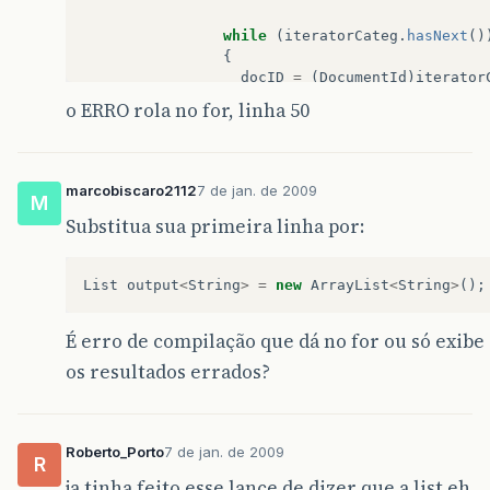
while
(
iteratorCateg
.
hasNext
()
{
docID
=
(
DocumentId
)
iterator
categoria
=
(
Category
)
wsUser
o ERRO rola no for, linha 50
output
.
add
(
categoria
.
get
}
marcobiscaro2112
7 de jan. de 2009
M
Collections
.
sort
(
output
);
Substitua sua primeira linha por:
}
%>
List
output
<
String
>
=
new
ArrayList
<
String
>
();
É erro de compilação que dá no for ou só exibe
<
table
cellpadding
=
"3"
cellspacing
=
"0"
border
=
os resultados errados?
<
tr
>
<
td
width
=
"150"
align
=
"right"
>
Assunto
<
td
width
=
"665"
>
<
select
name
=
"assunto"
id
=
"ass
Roberto_Porto
7 de jan. de 2009
R
<%
for
(
String
s
:
output
)
{
%>
ja tinha feito esse lance de dizer que a list eh