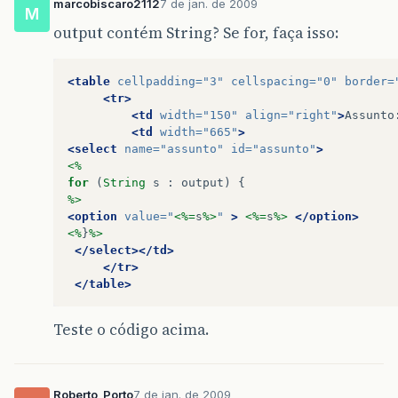
marcobiscaro2112
7 de jan. de 2009
M
output contém String? Se for, faça isso:
<table
cellpadding=
"3"
cellspacing=
"0"
border=
<tr>
<td
width=
"150"
align=
"right"
>
Assunto
<td
width=
"665"
>
<select
name=
"assunto"
id=
"assunto"
>
<%
for
(
String
s
:
output
)
{
%>
<option
value=
"
<%=
s
%>
"
>
<%=
s
%>
</option>
<%
}
%>
</select></td>
</tr>
</table>
Teste o código acima.
Roberto_Porto
7 de jan. de 2009