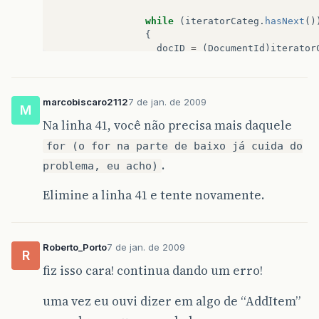
while
(
iteratorCateg
.
hasNext
()
{
docID
=
(
DocumentId
)
iterator
categoria
=
(
Category
)
wsUser
output
.
add
(
categoria
.
get
marcobiscaro2112
7 de jan. de 2009
}
M
Na linha 41, você não precisa mais daquele
Collections
.
sort
(
output
);
for (o for na parte de baixo já cuida do
}
.
problema, eu acho)
for
(
int
i
=
0
;
i
<
output
.
size
();
i
++
)
Elimine a linha 41 e tente novamente.
%>
Roberto_Porto
7 de jan. de 2009
<
table
cellpadding
=
"3"
cellspacing
=
"0"
border
=
R
<
tr
>
fiz isso cara! continua dando um erro!
<
td
width
=
"150"
align
=
"right"
>
Assunto
<
td
width
=
"665"
>
uma vez eu ouvi dizer em algo de “AddItem”
<
select
name
=
"assunto"
id
=
"assunto"
>
<%