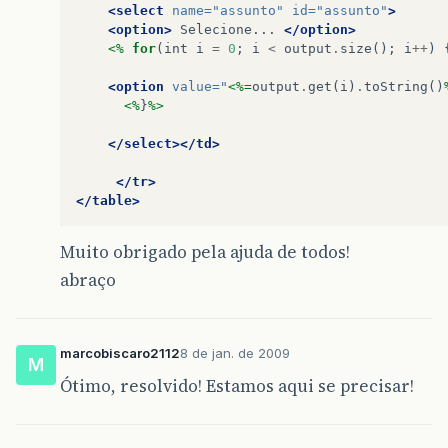
<select
name=
"assunto"
id=
"assunto"
>
<option>
Selecione...
</option>
<%
for
(
int
i
=
0
;
i
<
output
.
size
();
i
++
)
<option
value=
"
<%=
output
.
get
(
i
)
.
toString
()
<%
}
%>
</select></td>
</tr>
</table>
Muito obrigado pela ajuda de todos!
abraço
marcobiscaro2112
8 de jan. de 2009
M
Ótimo, resolvido! Estamos aqui se precisar!