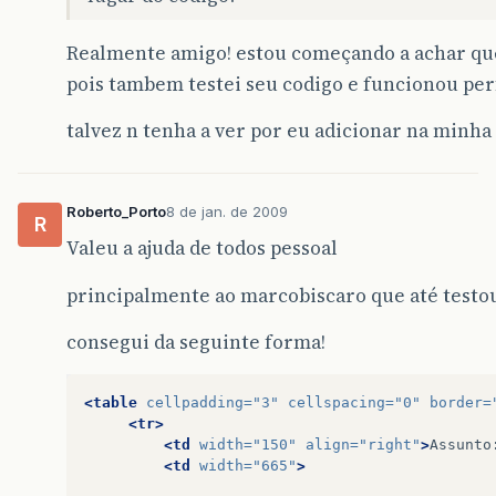
</
select
></
td
>
</
tr
>
Realmente amigo! estou começando a achar que 
</
table
>
</
body
>
pois tambem testei seu codigo e funcionou per
</
html
>
talvez n tenha a ver por eu adicionar na minha 
Roberto_Porto
8 de jan. de 2009
R
Valeu a ajuda de todos pessoal
principalmente ao marcobiscaro que até testo
consegui da seguinte forma!
<table
cellpadding=
"3"
cellspacing=
"0"
border=
<tr>
<td
width=
"150"
align=
"right"
>
Assunto
<td
width=
"665"
>