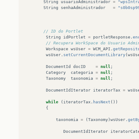
String
usuarioAdministrador
=
"wpsIntr
String
senhaAdministrador
=
"s0b0sp9
// ID do Portlet   
String
idPortlet
=
portletResponse
.
en
// Recupera WorkSpace do Usuario Admi
Workspace
wsUser
=
WCM_API
.
getReposit
wsUser
.
setCurrentDocumentLibrary
(
wsUs
DocumentId
docID
=
null
;
Category
categoria
=
null
;
Taxonomy
taxonomia
=
null
;
DocumentIdIterator
iteratorTax
=
wsUs
while
(
iteratorTax
.
hasNext
())
{
taxonomia
=
(
Taxonomy
)
wsUser
.
getB
DocumentIdIterator
iteratorCat