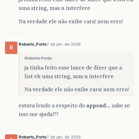
<
option
value
=
"<%=s%>"
>
<%=
s
%>
</
option
>
uma string, mas n interfere
<%
}
%>
Na verdade ele não exibe cara! nem erro!
</
select
>
</
td
>
</
tr
>
</
table
>
Roberto_Porto
7 de jan. de 2009
R
Roberto Porto:
ja tinha feito esse lance de dizer que a
list eh uma string, mas n interfere
Na verdade ele não exibe cara! nem erro!
estava lendo a respeito do
append
… sabe se
isso me ajuda?!?
Roberto_Porto
7 de jan. de 2009