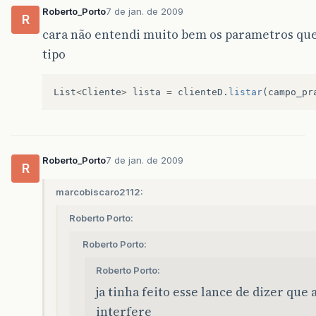
Roberto_Porto
7 de jan. de 2009
R
cara não entendi muito bem os parametros que 
tipo
List
<
Cliente
>
lista
=
clienteD
.
listar
(
campo_pr
Roberto_Porto
7 de jan. de 2009
R
marcobiscaro2112:
Roberto Porto:
Roberto Porto:
Roberto Porto:
ja tinha feito esse lance de dizer que 
interfere