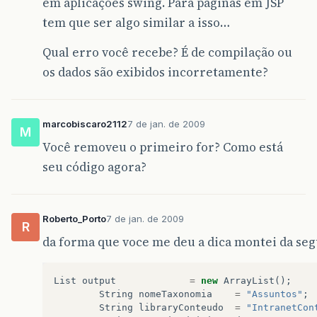
em aplicações swing. Para páginas em JSP
tem que ser algo similar a isso…
Qual erro você recebe? É de compilação ou
os dados são exibidos incorretamente?
marcobiscaro2112
7 de jan. de 2009
M
Você removeu o primeiro for? Como está
seu código agora?
Roberto_Porto
7 de jan. de 2009
R
da forma que voce me deu a dica montei da se
List
output
=
new
ArrayList
();
String
nomeTaxonomia
=
"Assuntos"
;
String
libraryConteudo
=
"IntranetCon