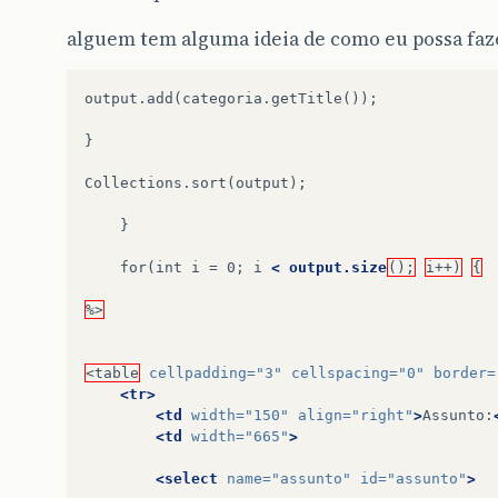
alguem tem alguma ideia de como eu possa faze
output.add(categoria.getTitle());
}
}

for(int
i
=
0;
i
< output.size
();
i++)
{
%>
<table
cellpadding=
"3"
cellspacing=
"0"
border=
<tr>
<td
width=
"150"
align=
"right"
>
Assunto:
<td
width=
"665"
>
<select
name=
"assunto"
id=
"assunto"
>