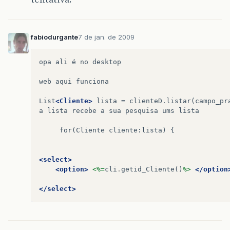
fabiodurgante
7 de jan. de 2009
opa
ali
é
no
desktop

web
aqui
funciona

List
<Cliente>
lista
=
clienteD.listar(campo_pr
a
lista
recebe
a
sua
pesquisa
ums
lista
for(Cliente
cliente:lista)
{
<select>
<option>
<%=
cli
.
getid_Cliente
()
%>
</option
</select>