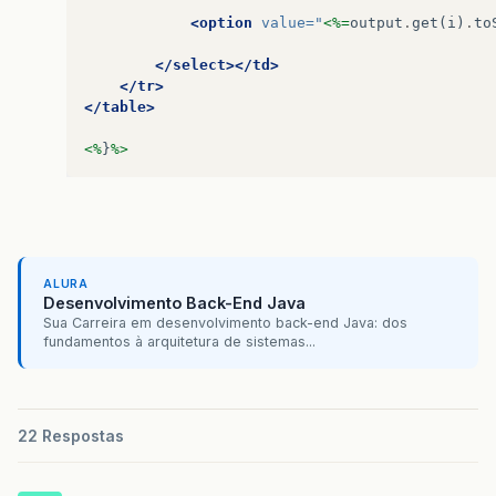
<option
value=
"
<%=
output
.
get
(
i
)
.
to
</select></td>
</tr>
</table>
<%
}
%>
ALURA
Desenvolvimento Back-End Java
Sua Carreira em desenvolvimento back-end Java: dos
fundamentos à arquitetura de sistemas...
22 Respostas