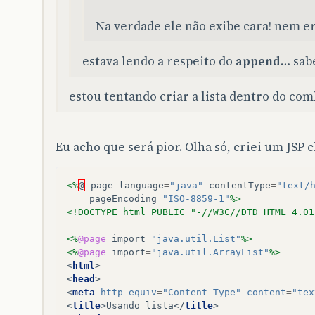
Na verdade ele não exibe cara! nem er
estava lendo a respeito do
append
… sabe
estou tentando criar a lista dentro do com
Eu acho que será pior. Olha só, criei um JSP c
<%
@
page
language
=
"java"
contentType
=
"text/
pageEncoding
=
"ISO-8859-1"
%>
<!DOCTYPE html PUBLIC "-//W3C//DTD HTML 4.01
<%
@page
import
=
"java.util.List"
%>
<%
@page
import
=
"java.util.ArrayList"
%>
<
html
>
<
head
>
<
meta
http-equiv
=
"Content-Type"
content
=
"tex
<
title
>
Usando lista
</
title
>