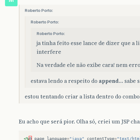
Roberto Porto:
Roberto Porto:
Roberto Porto:
ja tinha feito esse lance de dizer que a 
interfere
Na verdade ele não exibe cara! nem erro
estava lendo a respeito do
append
… sabe s
estou tentando criar a lista dentro do combo
Eu acho que será pior. Olha só, criei um JSP cha
<%
@
page
language
=
"java"
contentType
=
"text/htm