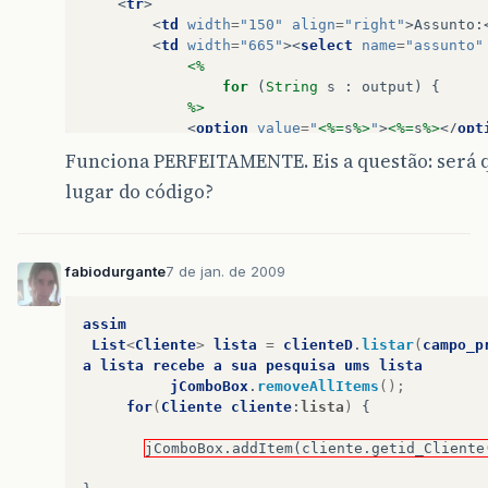
<
tr
>
<
td
width
=
"150"
align
=
"right"
>
Assunto:
<
td
width
=
"665"
><
select
name
=
"assunto"
<%
for
(
String
s
:
output
)
{
%>
<
option
value
=
"
<%=
s
%>
"
>
<%=
s
%>
</
opt
<%
Funciona PERFEITAMENTE. Eis a questão: será 
}
lugar do código?
%>
</
select
></
td
>
</
tr
>
</
table
>
fabiodurgante
7 de jan. de 2009
</
body
>
</
html
>
assim
List
<
Cliente
>
lista
=
clienteD
.
listar
(
campo_p
a
lista
recebe
a
sua
pesquisa
ums
lista
jComboBox
.
removeAllItems
();
for
(
Cliente
cliente
:
lista
)
{
jComboBox.addItem(cliente.getid_Cliente