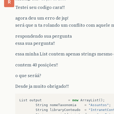
R
Testei seu codigo cara!!!
agora deu um erro de jsp!
será que n ta rolando um conflito com aquele 
respondendo sua pergunta
essa sua pergunta!!
essa minha List contem apenas strings mesmo c
contem 40 posições!!
o que seráá?
Desde ja muito obrigado!!!
List
output
=
new
ArrayList
();
String
nomeTaxonomia
=
"Assuntos"
;
String
libraryConteudo
=
"IntranetCon