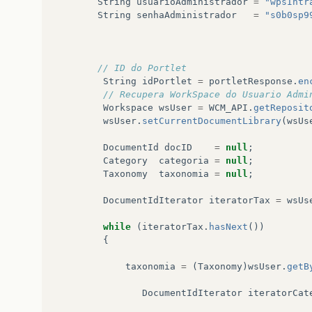
String
usuarioAdministrador
=
"wpsIntr
String
senhaAdministrador
=
"s0b0sp9
// ID do Portlet
String
idPortlet
=
portletResponse
.
en
// Recupera WorkSpace do Usuario Admi
Workspace
wsUser
=
WCM_API
.
getReposit
wsUser
.
setCurrentDocumentLibrary
(
wsUs
DocumentId
docID
=
null
;
Category
categoria
=
null
;
Taxonomy
taxonomia
=
null
;
DocumentIdIterator
iteratorTax
=
wsUs
while
(
iteratorTax
.
hasNext
())
{
taxonomia
=
(
Taxonomy
)
wsUser
.
getB
DocumentIdIterator
iteratorCat