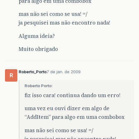
para algo em uma combobox
for
(
String
s
:
output
)
{
%>
mas não sei como se usa! =/
<
option
value
=
"<%=s%>"
>
<%=
s
%>
</
option
>
ja pesquisei mas não encontro nada!
<%
}
%>
</
select
></
td
>
Alguma ideia?
</
tr
>
</
table
>
Muito obrigado
Roberto_Porto
7 de jan. de 2009
R
Roberto Porto:
fiz isso cara! continua dando um erro!
uma vez eu ouvi dizer em algo de
“AddItem” para algo em uma combobox
mas não sei como se usa! =/
ja pesquisei mas não encontro nada!