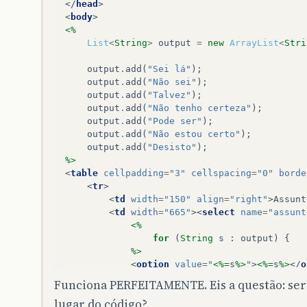
</
head
>
<
body
>
<%
List
<
String
>
output
=
new
ArrayList
<
Stri
output
.
add
(
"Sei lá"
);
output
.
add
(
"Não sei"
);
output
.
add
(
"Talvez"
);
output
.
add
(
"Não tenho certeza"
);
output
.
add
(
"Pode ser"
);
output
.
add
(
"Não estou certo"
);
output
.
add
(
"Desisto"
);
%>
<
table
cellpadding
=
"3"
cellspacing
=
"0"
borde
<
tr
>
<
td
width
=
"150"
align
=
"right"
>
Assunt
<
td
width
=
"665"
><
select
name
=
"assunt
<%
for
(
String
s
:
output
)
{
%>
<
option
value
=
"
<%=
s
%>
"
>
<%=
s
%>
</
o
<%
Funciona PERFEITAMENTE. Eis a questão: ser
}
lugar do código?
%>