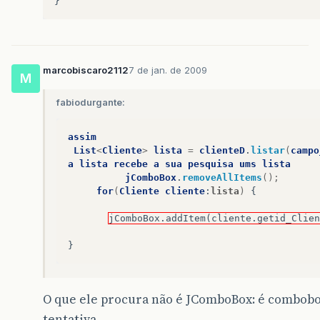
}
marcobiscaro2112
7 de jan. de 2009
M
fabiodurgante:
assim
List
<
Cliente
>
lista
=
clienteD
.
listar
(
campo
a
lista
recebe
a
sua
pesquisa
ums
lista
jComboBox
.
removeAllItems
();
for
(
Cliente
cliente
:
lista
)
{
jComboBox.addItem(cliente.getid_Clien
}
O que ele procura não é JComboBox: é combobo
tentativa.