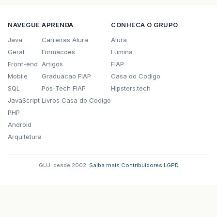
NAVEGUE
APRENDA
CONHECA O GRUPO
Java
Carreiras Alura
Alura
Geral
Formacoes
Lumina
Front-end
Artigos
FIAP
Mobile
Graduacao FIAP
Casa do Codigo
SQL
Pos-Tech FIAP
Hipsters.tech
JavaScript
Livros Casa do Codigo
PHP
Android
Arquitetura
GUJ: desde 2002.
·
Saiba mais
·
Contribuidores
·
LGPD