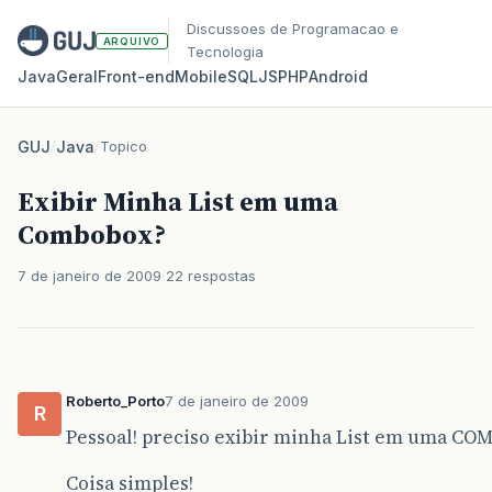
Discussoes de Programacao e
ARQUIVO
Tecnologia
Java
Geral
Front‑end
Mobile
SQL
JS
PHP
Android
GUJ
/
Java
/
Topico
Exibir Minha List em uma
Combobox?
7 de janeiro de 2009
22 respostas
Roberto_Porto
7 de janeiro de 2009
R
Pessoal! preciso exibir minha List em uma COM
Coisa simples!