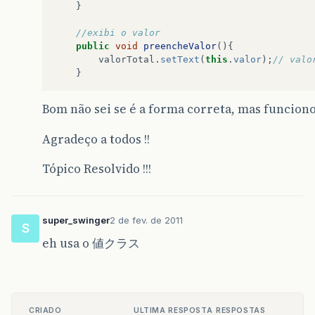
}
//exibi o valor
public
void
preencheValor
(){
valorTotal
.
setText
(
this
.
valor
);
// valo
}
Bom não sei se é a forma correta, mas funcion
Agradeço a todos !!
Tópico Resolvido !!!
super_swinger
2 de fev. de 2011
S
eh usa o 値クラス
CRIADO
ULTIMA RESPOSTA
RESPOSTAS