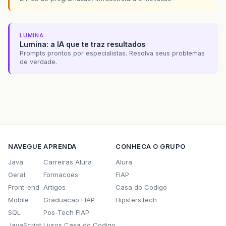
LUMINA
Lumina: a IA que te traz resultados
Prompts prontos por especialistas. Resolva seus problemas
de verdade.
NAVEGUE
APRENDA
CONHECA O GRUPO
Java
Carreiras Alura
Alura
Geral
Formacoes
FIAP
Front-end
Artigos
Casa do Codigo
Mobile
Graduacao FIAP
Hipsters.tech
SQL
Pos-Tech FIAP
JavaScript
Livros Casa do Codigo