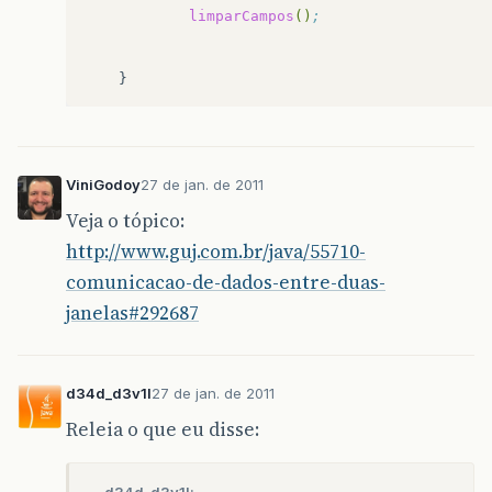
limparCampos
()
;
ViniGodoy
27 de jan. de 2011
Veja o tópico:
http://www.guj.com.br/java/55710-
comunicacao-de-dados-entre-duas-
janelas#292687
d34d_d3v1l
27 de jan. de 2011
Releia o que eu disse: