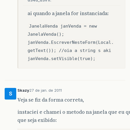
d34d_d3v1l:
ai quando a janela for instanciada:
JanelaVenda janVenda = new
JanelaVenda();
janVenda.EscreverNesteForm(Local.
getText()); //oia a string s aki
janVenda.setVisible(true);
Skazy
27 de jan. de 2011
S
Veja se fiz da forma correta,
instaciei e chamei o metodo na janela que eu 
que seja exibido: