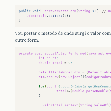
public
void
EscreverNesteForm
(
String
s
){
//
D
JTextField
.
setText
(
s
);
}
Vou postar o metodo de onde surgi o valor com
outro form.
private
void
addLstActionPerformed
(
java
.
awt
.
ev
int
count
;
double
total
=
0
;
DefaultTableModel
dtm
=
(
DefaultTabl
dtm
.
addRow
(
new
Object
[]{
codigoProdut
for
(
count
=
0
;count<tabela.getRowCount
total
+=
(
Double
.
parseDouble
(
valorTotal
.
setText
(
String
.
valueOf
(