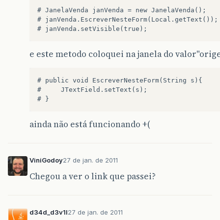
# JanelaVenda janVenda = new JanelaVenda();  

# janVenda.EscreverNesteForm(Local.getText()); 
e este metodo coloquei na janela do valor"orig
# public void EscreverNesteForm(String s){ 

#     JTextField.setText(s);    

ainda não está funcionando +(
ViniGodoy
27 de jan. de 2011
Chegou a ver o link que passei?
d34d_d3v1l
27 de jan. de 2011