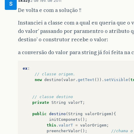
Skazy
2 de fev. de 2011
S
De volta e com a solução !!
Instanciei a classe com a qual eu queria que o 
do valor’ passando por paramentro o atributo qu
destino’ o construtor recebe o valor:
a conversão do valor para string já foi feita na 
ex
:
// classe origem.
new
destino
(
valor
.
getText
()).
setVisible
(
t
// classe destino
private
String
valorT
;
public
destino
(
String
valorOrigem
){
initComponets
();
this
.
valorT
=
valorOrigem
;
preencherValor
();
//chama o