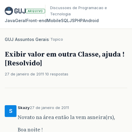
Discussoes de Programacao e
ARQUIVO
Tecnologia
Java
Geral
Front‑end
Mobile
SQL
JS
PHP
Android
GUJ
/
Assuntos Gerais
/
Topico
Exibir valor em outra Classe, ajuda !
[Resolvido]
27 de janeiro de 2011
10 respostas
Skazy
27 de janeiro de 2011
S
Novato na área então la vem asneira(rs),
Boa noite !