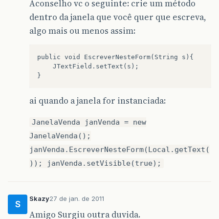
Aconselho vc o seguinte: crie um método
dentro da janela que você quer que escreva,
algo mais ou menos assim:
public void EscreverNesteForm(String s){

    JTextField.setText(s);

ai quando a janela for instanciada:
JanelaVenda janVenda = new
JanelaVenda();
janVenda.EscreverNesteForm(Local.getText(
)); janVenda.setVisible(true);
Skazy
27 de jan. de 2011
S
Amigo Surgiu outra duvida.