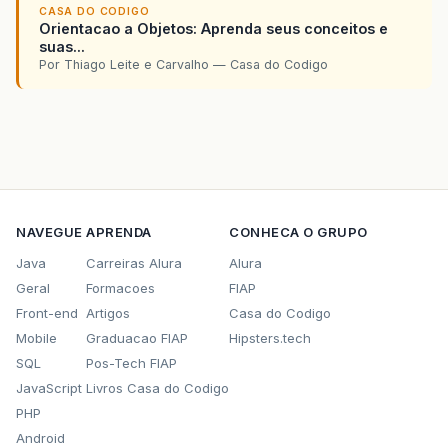
CASA DO CODIGO
Orientacao a Objetos: Aprenda seus conceitos e
suas...
Por Thiago Leite e Carvalho — Casa do Codigo
NAVEGUE
APRENDA
CONHECA O GRUPO
Java
Carreiras Alura
Alura
Geral
Formacoes
FIAP
Front-end
Artigos
Casa do Codigo
Mobile
Graduacao FIAP
Hipsters.tech
SQL
Pos-Tech FIAP
JavaScript
Livros Casa do Codigo
PHP
Android