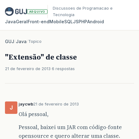
Discussoes de Programacao e
ARQUIVO
Tecnologia
Java
Geral
Front‑end
Mobile
SQL
JS
PHP
Android
GUJ
/
Java
/
Topico
"Extensão" de classe
21 de fevereiro de 2013
6 respostas
jaycwb
21 de fevereiro de 2013
J
Olá pessoal,
Pessoal, baixei um JAR com código-fonte
opensource e quero alterar uma classe.