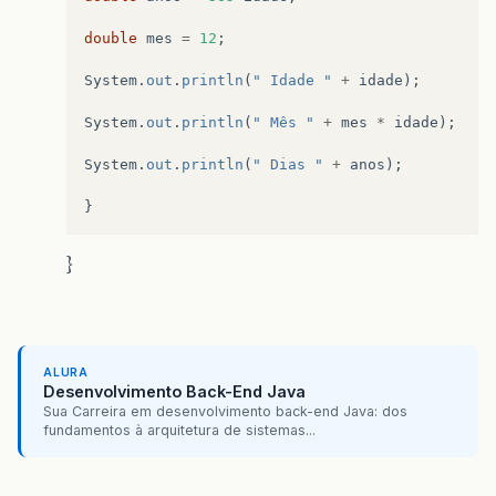
double
mes
=
12
;
System
.
out
.
println
(
" Idade "
+
idade
);
System
.
out
.
println
(
" Mês "
+
mes
*
idade
);
System
.
out
.
println
(
" Dias "
+
anos
);
}
}
ALURA
Desenvolvimento Back-End Java
Sua Carreira em desenvolvimento back-end Java: dos
fundamentos à arquitetura de sistemas...