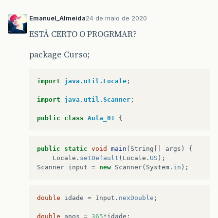
Emanuel_Almeida
24 de maio de 2020
ESTÁ CERTO O PROGRMAR?
package Curso;
import
java.util.Locale
;
import
java.util.Scanner
;
public
class
Aula_01
{
public
static
void
main
(
String
[]
args
)
{
Locale
.
setDefault
(
Locale
.
US
);
Scanner
input
=
new
Scanner
(
System
.
in
);
double
idade
=
Input
.
nexDouble
;
double
anos
=
365
*
idade
;