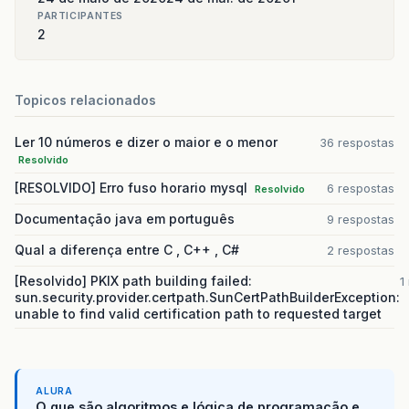
PARTICIPANTES
2
Topicos relacionados
Ler 10 números e dizer o maior e o menor
36 respostas
Resolvido
[RESOLVIDO] Erro fuso horario mysql
6 respostas
Resolvido
Documentação java em português
9 respostas
Qual a diferença entre C , C++ , C#
2 respostas
[Resolvido] PKIX path building failed:
1
sun.security.provider.certpath.SunCertPathBuilderException:
unable to find valid certification path to requested target
ALURA
O que são algoritmos e lógica de programação e