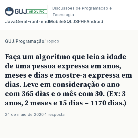
Discussoes de Programacao e
ARQUIVO
Tecnologia
Java
Geral
Front‑end
Mobile
SQL
JS
PHP
Android
GUJ
/
Programação
/
Topico
Faça um algoritmo que leia a idade
de uma pessoa expressa em anos,
meses e dias e mostre-a expressa em
dias. Leve em consideração o ano
com 365 dias e o mês com 30. (Ex: 3
anos, 2 meses e 15 dias = 1170 dias.)
24 de maio de 2020
1 resposta