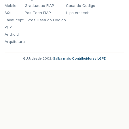
Mobile
Graduacao FIAP
Casa do Codigo
SQL
Pos-Tech FIAP
Hipsters.tech
JavaScript
Livros Casa do Codigo
PHP
Android
Arquitetura
GUJ: desde 2002.
·
Saiba mais
·
Contribuidores
·
LGPD