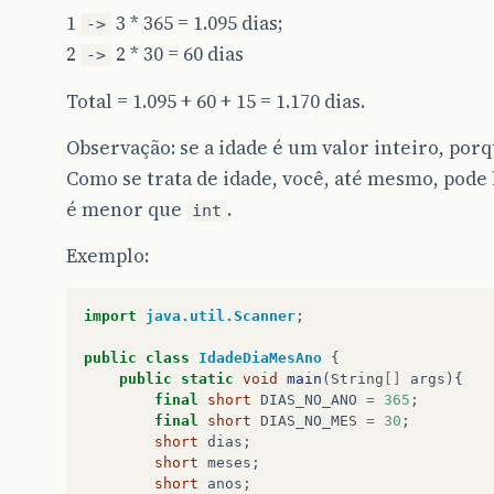
1
3 * 365 = 1.095 dias;
->
2
2 * 30 = 60 dias
->
Total = 1.095 + 60 + 15 = 1.170 dias.
Observação: se a idade é um valor inteiro, por
Como se trata de idade, você, até mesmo, pode
é menor que
.
int
Exemplo:
import
java.util.Scanner
;
public
class
IdadeDiaMesAno
{
public
static
void
main
(
String
[]
args
){
final
short
DIAS_NO_ANO
=
365
;
final
short
DIAS_NO_MES
=
30
;
short
dias
;
short
meses
;
short
anos
;