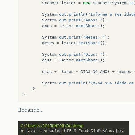
Scanner
leitor
=
new
Scanner
(
System
.
in
System
.
out
.
println
(
"Informe a sua idad
System
.
out
.
print
(
"Anos: "
);
anos
=
leitor
.
nextShort
();
System
.
out
.
print
(
"Meses: "
);
meses
=
leitor
.
nextShort
();
System
.
out
.
print
(
"Dias: "
);
dias
=
leitor
.
nextShort
();
dias
+=
(
anos
*
DIAS_NO_ANO
)
+
(
meses
System
.
out
.
println
(
"\n\nA sua idade em
}
}
Rodando…