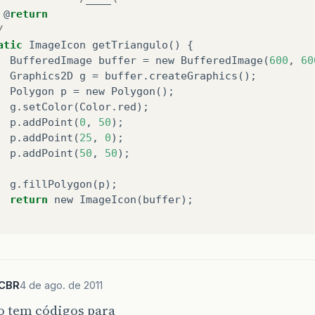
@
return
/
atic
ImageIcon
getTriangulo
()
{
BufferedImage
buffer
=
new
BufferedImage
(
600
,
60
Graphics2D
g
=
buffer
.
createGraphics
();
Polygon
p
=
new
Polygon
();
g
.
setColor
(
Color
.
red
);
p
.
addPoint
(
0
,
50
);
p
.
addPoint
(
25
,
0
);
p
.
addPoint
(
50
,
50
);
g
.
fillPolygon
(
p
);
return
new
ImageIcon
(
buffer
);
SCBR
4 de ago. de 2011
o tem códigos para