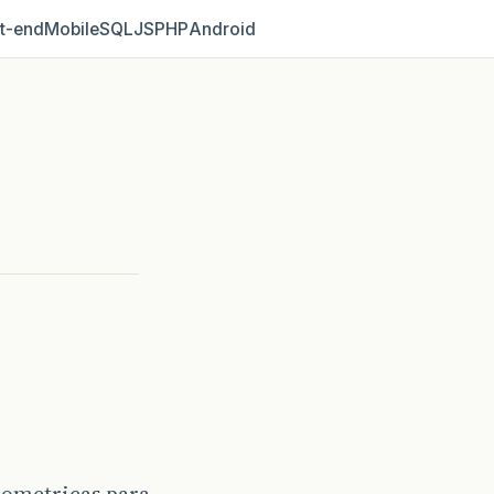
t‑end
Mobile
SQL
JS
PHP
Android
eometricas para