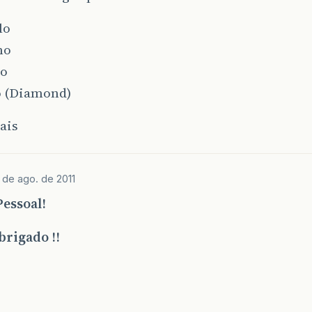
lo
no
no
 (Diamond)
ais
 de ago. de 2011
essoal!
brigado !!