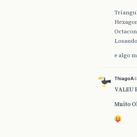
Triangu
Hexago
Octaco
Losando
e algo m
ThiagoA
4
VALEU P
Muito O