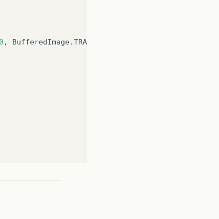
0
,
BufferedImage
.
TRANSLUCENT
);