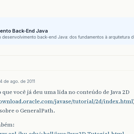
g
.
fillRect
(
0
,
0
,
50
,
50
);
return
new
ImageIcon
(
buffer
);
ento Back-End Java
m desenvolvimento back-end Java: dos fundamentos à arquitetura de
blic
static
ImageIcon
RETANGULO
()
{
BufferedImage
buffer
=
new
BufferedImage
(
600
,
5
Graphics2D
g
=
buffer
.
createGraphics
();
g
.
setColor
(
Color
.
BLUE
);
g
.
fillRect
(
0
,
0
,
50
,
25
);
4 de ago. de 2011
return
new
ImageIcon
(
buffer
);
que você já deu uma lida no conteúdo de Java 2D
download.oracle.com/javase/tutorial/2d/index.html
sobre o GeneralPath.
mbém:
ww.apl.jhu.edu/~hall/java/Java2D-Tutorial.html