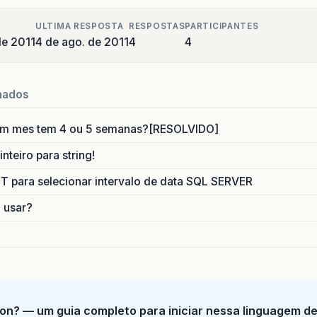
ULTIMA RESPOSTA
RESPOSTAS
PARTICIPANTES
de 2011
4 de ago. de 2011
4
4
nados
um mes tem 4 ou 5 semanas?[RESOLVIDO]
nteiro para string!
para selecionar intervalo de data SQL SERVER
o usar?
on? — um guia completo para iniciar nessa linguagem d