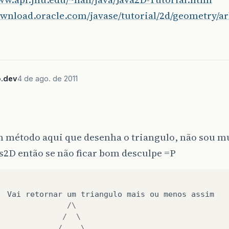
ownload.oracle.com/javase/tutorial/2d/geometry/ar
.dev
4 de ago. de 2011
um método aqui que desenha o triangulo, não sou 
s2D então se não ficar bom desculpe =P
Vai
retornar
um
triangulo
mais
ou
menos
assim
/\
/
\
/
____
\