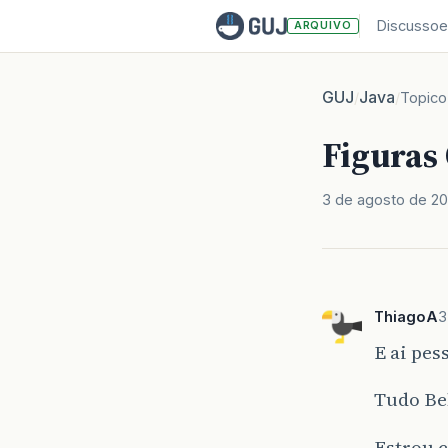
Discussoe
ARQUIVO
GUJ
Java
/
/
Topico
Figuras
3 de agosto de 20
ThiagoA
3
E ai pess
Tudo Bel
Estrou 