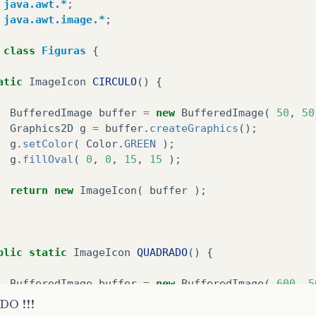
java.awt.*
;
java.awt.image.*
;
class
Figuras
{
atic
ImageIcon
CIRCULO
()
{
BufferedImage
buffer
=
new
BufferedImage
(
50
,
50
Graphics2D
g
=
buffer
.
createGraphics
();
g
.
setColor
(
Color
.
GREEN
);
g
.
fillOval
(
0
,
0
,
15
,
15
);
return
new
ImageIcon
(
buffer
);
blic
static
ImageIcon
QUADRADO
()
{
BufferedImage
buffer
=
new
BufferedImage
(
600
,
5
Graphics2D
g
=
buffer
.
createGraphics
();
O !!!
g
.
setColor
(
Color
.
YELLOW
);