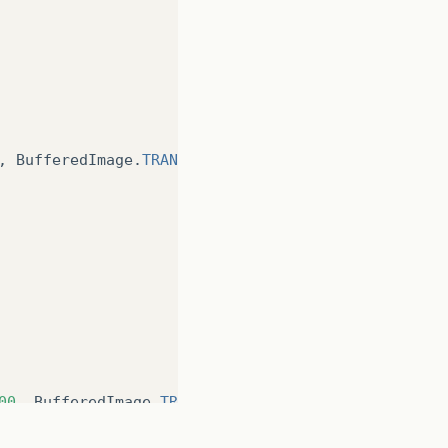
,
BufferedImage
.
TRANSLUCENT
);
00
,
BufferedImage
.
TRANSLUCENT
);