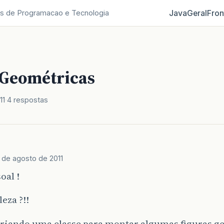
Java
Geral
Fron
s de Programacao e Tecnologia
 Geométricas
11
4 respostas
 de agosto de 2011
oal !
eza ?!!
criando uma classe para montar algumas figuras g