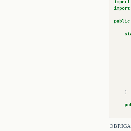
import
import
public
st
}
pu
OBRIGAD