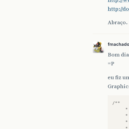
http://d
Abraço.
fmachado
Bom dia
=P
eu fiz 
Graphic
/**
*
*
*
*