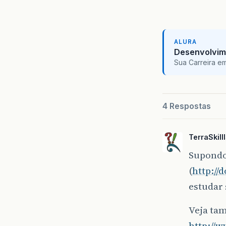
ALURA
}
Desenvolvim
Sua Carreira e
pu
4 Respostas
TerraSkilll
Supondo 
}
(
http://
}
estudar 
Veja ta
http://w