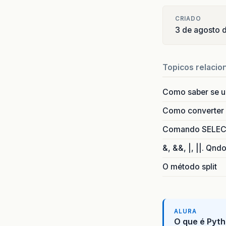
CRIADO
3 de agosto 
Topicos relacio
Como saber se 
Como converter i
Comando SELECT 
&, &&, |, ||. Qnd
O método split
ALURA
O que é Pyth