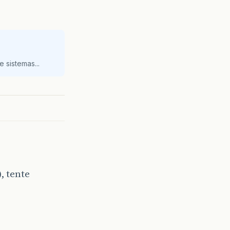
 sistemas...
00
,
BufferedImage
.
TRANSLUCENT
);
), tente