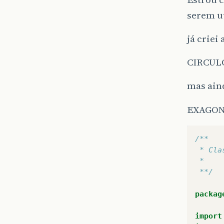
serem ut
já criei
CIRCULO
mas aind
EXAGON
/**
 * Cla
 *  
 **/
packag
import