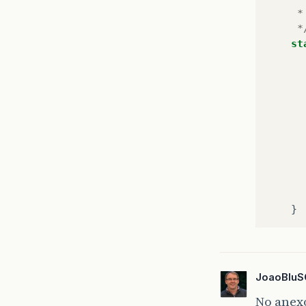
*
*
st
}
JoaoBlu
No anex