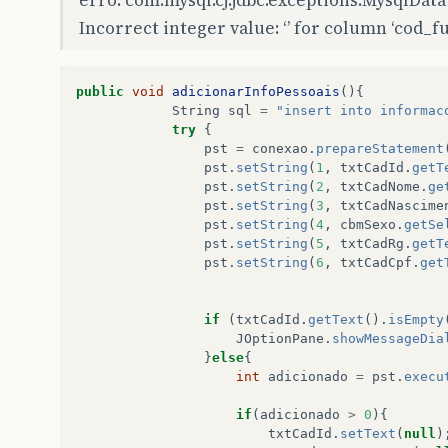
erro: com.mysql.cj.jdbc.exceptions.MysqlData
Incorrect integer value: ‘’ for column ‘cod_f
public
void
adicionarInfoPessoais
(){
String
sql
=
"insert into informac
try
{
pst
=
conexao
.
prepareStatement
pst
.
setString
(
1
,
txtCadId
.
getT
pst
.
setString
(
2
,
txtCadNome
.
ge
pst
.
setString
(
3
,
txtCadNascime
pst
.
setString
(
4
,
cbmSexo
.
getSe
pst
.
setString
(
5
,
txtCadRg
.
getT
pst
.
setString
(
6
,
txtCadCpf
.
get
if
(
txtCadId
.
getText
().
isEmpty
JOptionPane
.
showMessageDia
}
else
{
int
adicionado
=
pst
.
execu
if
(
adicionado
>
0
){
txtCadId
.
setText
(
null
)