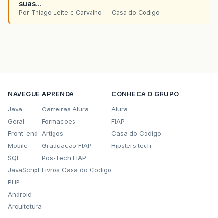
suas...
Por Thiago Leite e Carvalho — Casa do Codigo
NAVEGUE
APRENDA
CONHECA O GRUPO
Java
Carreiras Alura
Alura
Geral
Formacoes
FIAP
Front-end
Artigos
Casa do Codigo
Mobile
Graduacao FIAP
Hipsters.tech
SQL
Pos-Tech FIAP
JavaScript
Livros Casa do Codigo
PHP
Android
Arquitetura