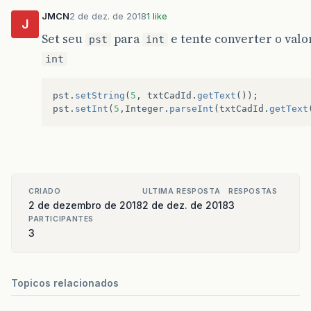
pst
=
conexao
.
prepareStatemen
pst
.
setString
(
1
,
txtConId
.
getT
JMCN
2 de dez. de 2018
1 like
J
pst
.
setString
(
2
,
txtConEmail
.
g
Set seu
para
e tente converter o valo
pst
int
pst
.
setString
(
3
,
txtConTelefon
pst
.
setString
(
4
,
txtConCelular
int
pst
.
setString
(
5
,
txtCadId
.
getT
pst
.
setString
(
5
,
txtCadId
.
getText
());
if
(
txtConId
.
getText
().
isEmpty
(
pst
.
setInt
(
5
,
Integer
.
parseInt
(
txtCadId
.
getText
JOptionPane
.
showMessageDia
}
else
{
int
adicionado
=
pst
.
execu
JOptionPane
.
showMessageDia
if
(
adicionado
>
0
){
txtConId
.
setText
(
null
)
CRIADO
ULTIMA RESPOSTA
RESPOSTAS
txtConTelefone
.
setText
2 de dezembro de 2018
2 de dez. de 2018
3
txtConCelular
.
setText
(
PARTICIPANTES
txtConEmail
.
setText
(
nu
3
}
}
}
catch
(
Exception
e
)
{
System
.
out
.
println
(
e
);
Topicos relacionados
}
}