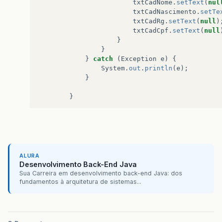
txtCadNome
.
setText
(
nul
txtCadNascimento
.
setTe
txtCadRg
.
setText
(
null
)
txtCadCpf
.
setText
(
null
}
}
}
catch
(
Exception
e
)
{
System
.
out
.
println
(
e
);
}
}
public
void
adicionarEndereco
(){
String
sql
=
"insert into endereco
try
{
pst
=
conexao
.
prepareStatemen
pst
.
setString
(
1
,
txtEndId
.
getT
ALURA
pst
.
setString
(
2
,
txtEndRua
.
get
Desenvolvimento Back-End Java
pst
.
setString
(
3
,
txtEndNumero
.
Sua Carreira em desenvolvimento back-end Java: dos
pst
.
setString
(
4
,
txtEndBairro
.
fundamentos à arquitetura de sistemas...
pst
.
setString
(
5
,
txtEndCidade
.
pst
.
setString
(
6
,
txtEndCep
.
get
pst
.
setString
(
7
,
txtCadId
.
getT