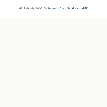
GUJ: desde 2002.
·
Saiba mais
·
Contribuidores
·
LGPD