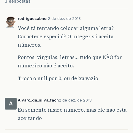
3 Respostas
if
(
txtEndId
.
getText
().
isEmpty
(
JOptionPane
.
showMessageDia
}
else
{
rodriguesabner
2 de dez. de 2018
int
adicionado
=
pst
.
execu
Você tá tentando colocar alguma letra?
if
(
adicionado
>
0
){
Caractere especial? O integer só aceita
txtEndId
.
setText
(
null
)
txtEndRua
.
setText
(
null
números.
txtEndNumero
.
setText
(
n
txtEndBairro
.
setText
(
n
Pontos, vírgulas, letras… tudo que NÃO for
txtEndCidade
.
setText
(
n
numerico não é aceito.
txtEndCep
.
setText
(
null
JOptionPane
.
showMessage
Troca o null por 0, ou deixa vazio
}
}
}
catch
(
Exception
e
)
{
System
.
out
.
println
(
e
);
}
Alvaro_da_silva_facn
2 de dez. de 2018
A
}
Eu somente insiro numero, mas ele não esta
public
void
adicionarContato
(){
aceitando
String
sql
=
"insert into contato 
try
{