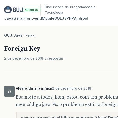
Discussoes de Programacao e
ARQUIVO
Tecnologia
Java
Geral
Front‑end
Mobile
SQL
JS
PHP
Android
GUJ
/
Java
/
Topico
Foreign Key
2 de dezembro de 2018
3 respostas
Alvaro_da_silva_facn
2 de dezembro de 2018
A
Boa noite a todos, bom, estou com um problema
meu código java. Ps: o problema está na foreign