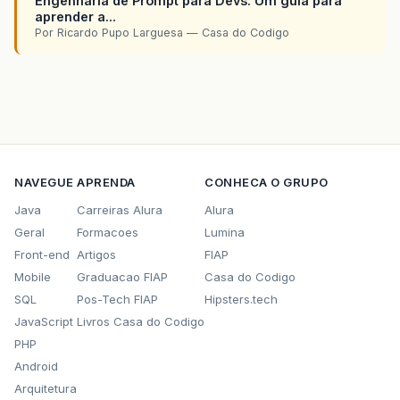
Engenharia de Prompt para Devs: Um guia para
aprender a...
Por Ricardo Pupo Larguesa — Casa do Codigo
NAVEGUE
APRENDA
CONHECA O GRUPO
Java
Carreiras Alura
Alura
Geral
Formacoes
Lumina
Front-end
Artigos
FIAP
Mobile
Graduacao FIAP
Casa do Codigo
SQL
Pos-Tech FIAP
Hipsters.tech
JavaScript
Livros Casa do Codigo
PHP
Android
Arquitetura