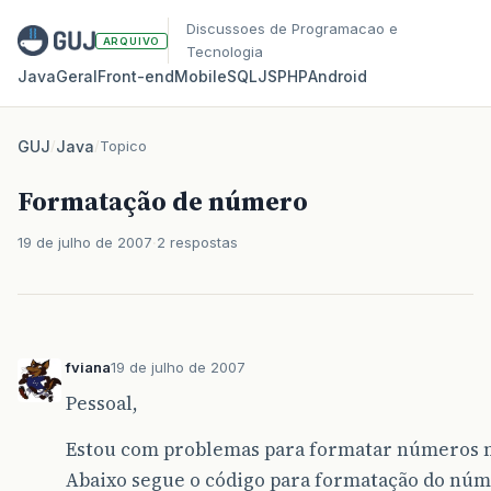
Discussoes de Programacao e
ARQUIVO
Tecnologia
Java
Geral
Front‑end
Mobile
SQL
JS
PHP
Android
GUJ
/
Java
/
Topico
Formatação de número
19 de julho de 2007
2 respostas
fviana
19 de julho de 2007
Pessoal,
Estou com problemas para formatar números 
Abaixo segue o código para formatação do nú