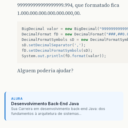
999999999999999999.994, que formatado fica
1.000.000.000.000.000.000,00.
BigDecimal
valor
=
new
BigDecimal
(
"99999999999
DecimalFormat
fD
=
new
DecimalFormat
(
"###,##0.
DecimalFormatSymbols
sD
=
new
DecimalFormatSym
sD
.
setDecimalSeparator
(
','
);
fD
.
setDecimalFormatSymbols
(
sD
);
System
.
out
.
println
(
fD
.
format
(
valor
));
Alguem poderia ajudar?
ALURA
Desenvolvimento Back-End Java
Sua Carreira em desenvolvimento back-end Java: dos
fundamentos à arquitetura de sistemas...