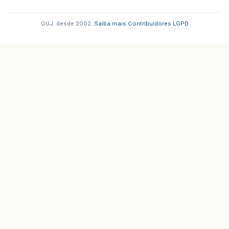
GUJ: desde 2002.
·
Saiba mais
·
Contribuidores
·
LGPD