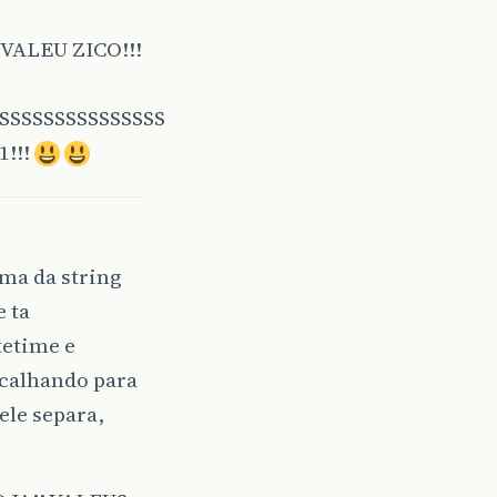
nk VALEU ZICO!!!
SSSSSSSSSSSSSSS
1!!!
ema da string
 ta
tetime e
acalhando para
ele separa,