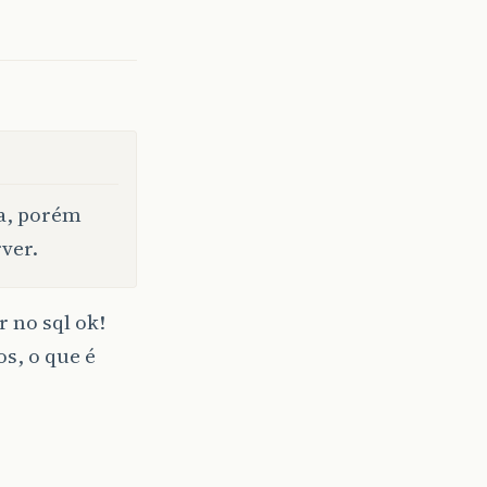
va, porém
ver.
 no sql ok!
os, o que é