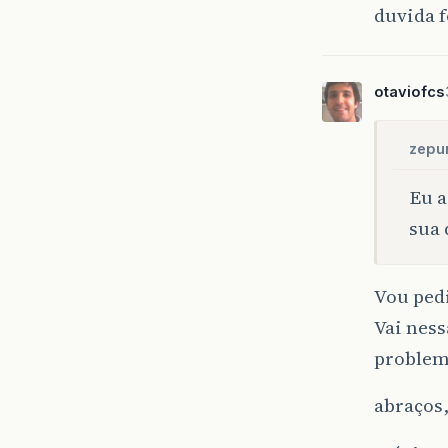
duvida f
otaviofcs
zepu
Eu a
sua 
Vou pedi
Vai ness
problem
abraços