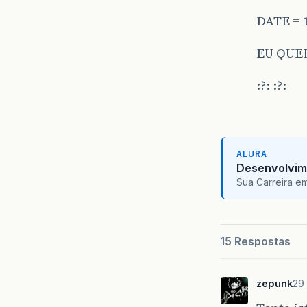
DATE = 1
EU QUER
:?: :?:
ALURA
Desenvolvim
Sua Carreira e
15 Respostas
zepunk
29