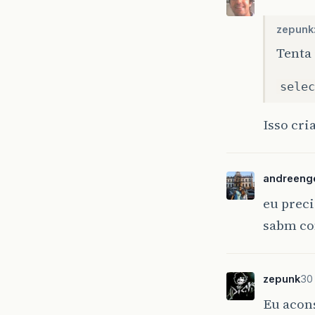
zepunk
Tenta 
selec
Isso cri
andreeng
eu prec
sabm com
zepunk
30
Eu acons