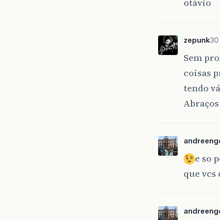
otávio
zepunk
30
Sem pro
coisas 
tendo v
Abraço
andreeng
e so 
que vcs 
andreeng