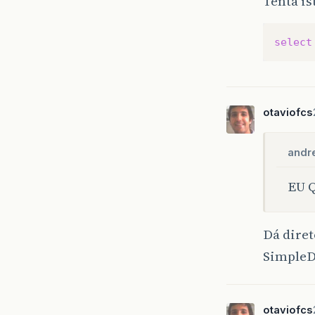
Tenta is
select
otaviofcs
andr
EU 
Dá dire
SimpleD
otaviofcs