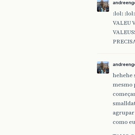
andreeng
:lol: :l
VALEU 
VALEUSS
PRECISA
andreeng
hehehe s
mesmo po
começan
smalldat
agrupar 
como eu 