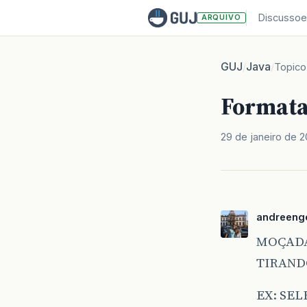
Discussoe
ARQUIVO
GUJ
Java
/
/
Topico
Formata
29 de janeiro de 
andreeng
MOÇADA
TIRAND
EX: SE