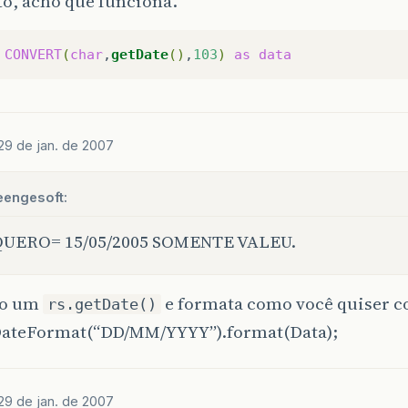
to, acho que funciona.
CONVERT
(
char
,
getDate
()
,
103
)
as
data
29 de jan. de 2007
eengesoft:
QUERO= 15/05/2005 SOMENTE VALEU.
to um
e formata como você quiser 
rs.getDate()
ateFormat(“DD/MM/YYYY”).format(Data);
29 de jan. de 2007