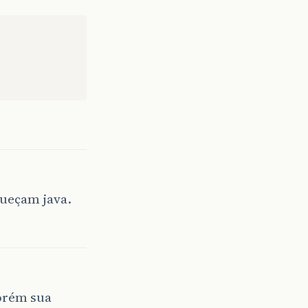
queçam java.
porém sua