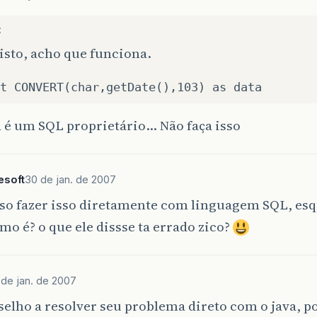
:
isto, acho que funciona.
t CONVERT(char,getDate(),103) as data
a é um SQL proprietário… Não faça isso
esoft
30 de jan. de 2007
iso fazer isso diretamente com linguagem SQL, es
o é? o que ele dissse ta errado zico?
 de jan. de 2007
elho a resolver seu problema direto com o java, 