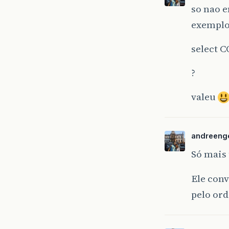
so nao 
exemplo
select C
?
valeu
andreeng
Só mais
Ele conv
pelo ord