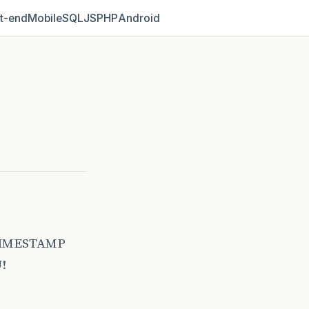
t‑end
Mobile
SQL
JS
PHP
Android
TIMESTAMP
!