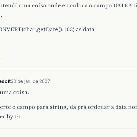
entendi uma coisa onde eu coloca o campo DATEAni
.
ONVERT(char,getDate(),103) as data
esoft
30 de jan. de 2007
 uma coisa.
erte o campo para string, da pra ordenar a data 
er by :?: