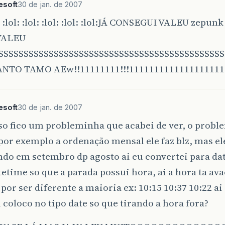
esoft
30 de jan. de 2007
ol: :lol: :lol: :lol: :lol: :lol:JÁ CONSEGUI VALEU zepu
VALEU
SSSSSSSSSSSSSSSSSSSSSSSSSSSSSSSSSSSSSSSSSSSS
NTO TAMO AEw!!11111111!!!1111111111111111111
esoft
30 de jan. de 2007
o fico um probleminha que acabei de ver, o probl
r exemplo a ordenação mensal ele faz blz, mas ele
do em setembro dp agosto ai eu convertei para da
etime so que a parada possui hora, ai a hora ta av
por ser diferente a maioria ex: 10:15 10:37 10:22 ai 
coloco no tipo date so que tirando a hora fora?