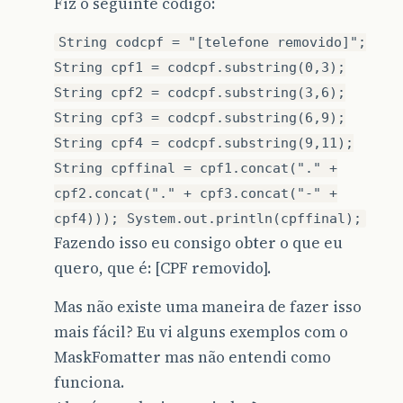
Fiz o seguinte código:
String codcpf = "[telefone removido]";
String cpf1 = codcpf.substring(0,3);
String cpf2 = codcpf.substring(3,6);
String cpf3 = codcpf.substring(6,9);
String cpf4 = codcpf.substring(9,11);
String cpffinal = cpf1.concat("." +
cpf2.concat("." + cpf3.concat("-" +
cpf4))); System.out.println(cpffinal);
Fazendo isso eu consigo obter o que eu
quero, que é: [CPF removido].
Mas não existe uma maneira de fazer isso
mais fácil? Eu vi alguns exemplos com o
MaskFomatter mas não entendi como
funciona.