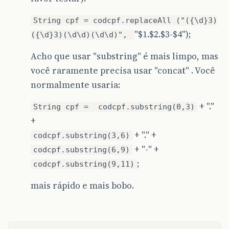
String cpf = codcpf.replaceAll ("({\d}3)
"$1.$2.$3-$4");
({\d}3)(\d\d)(\d\d)",
Acho que usar "substring" é mais limpo, mas
você raramente precisa usar "concat" . Você
normalmente usaria:
+ "."
String cpf =
codcpf.substring(0,3)
+
+ "." +
codcpf.substring(3,6)
+ "-" +
codcpf.substring(6,9)
;
codcpf.substring(9,11)
mais rápido e mais bobo.