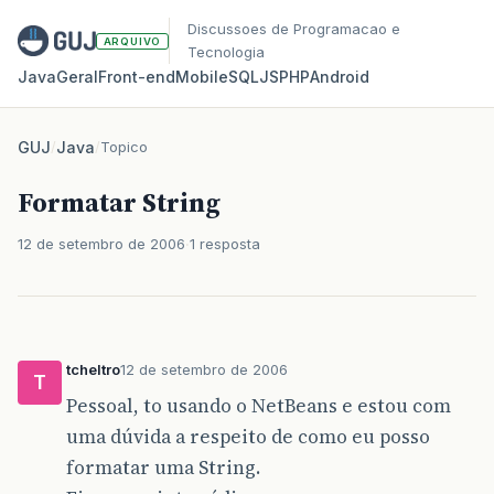
Discussoes de Programacao e
ARQUIVO
Tecnologia
Java
Geral
Front‑end
Mobile
SQL
JS
PHP
Android
GUJ
/
Java
/
Topico
Formatar String
12 de setembro de 2006
1 resposta
tcheltro
12 de setembro de 2006
T
Pessoal, to usando o NetBeans e estou com
uma dúvida a respeito de como eu posso
formatar uma String.