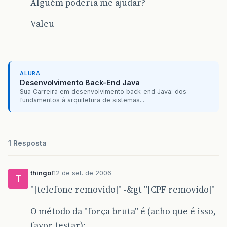
Alguém poderia me ajudar?
Valeu
ALURA
Desenvolvimento Back-End Java
Sua Carreira em desenvolvimento back-end Java: dos
fundamentos à arquitetura de sistemas...
1 Resposta
thingol
12 de set. de 2006
T
"[telefone removido]" -&gt "[CPF removido]"
O método da "força bruta" é (acho que é isso,
favor testar):