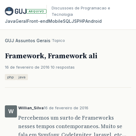
Discussoes de Programacao e
ARQUIVO
Tecnologia
Java
Geral
Front‑end
Mobile
SQL
JS
PHP
Android
GUJ
/
Assuntos Gerais
/
Topico
Framework, Framework ali
16 de fevereiro de 2016
10 respostas
php
java
Willian_Silva
16 de fevereiro de 2016
W
Percebemos um surto de Frameworks
nesses tempos contemporaneos. Muito se
fala em Symfony, CodeIgniter, laravel, etc…