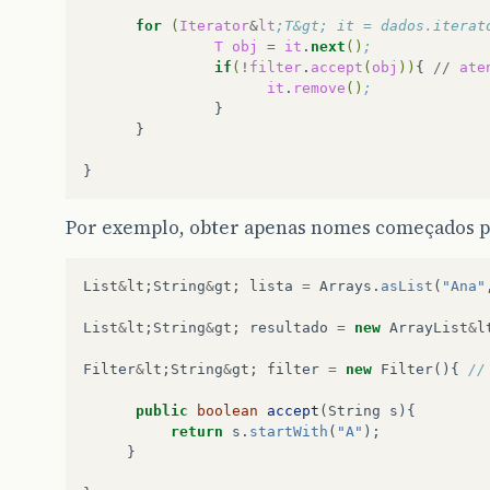
for
(
Iterator
&
lt
;T&gt; it = dados.iterat
T
obj
=
it
.
next
()
;
if
(
!
filter
.
accept
(
obj
))
{
//
ate
it
.
remove
()
;
}

Por exemplo, obter apenas nomes começados p
List
&
lt
;
String
&
gt
;
lista
=
Arrays
.
asList
(
"Ana"
List
&
lt
;
String
&
gt
;
resultado
=
new
ArrayList
&
l
Filter
&
lt
;
String
&
gt
;
filter
=
new
Filter
(){
//
public
boolean
accept
(
String
s
){
return
s
.
startWith
(
"A"
);
}