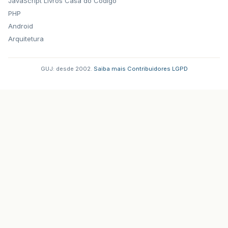
JavaScript
Livros Casa do Codigo
PHP
Android
Arquitetura
GUJ: desde 2002.
·
Saiba mais
·
Contribuidores
·
LGPD