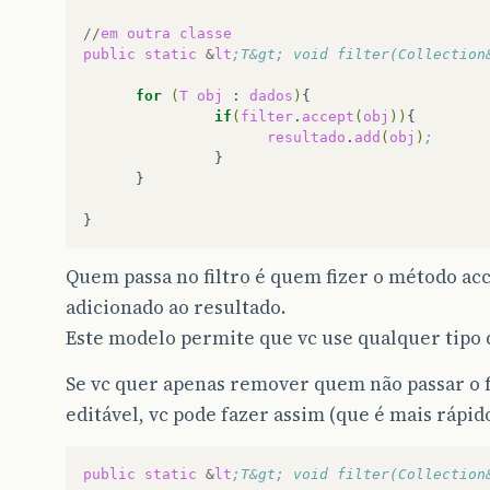
//
em
outra
classe
public
static
&
lt
;T&gt; void filter(Collection
for
(
T
obj
:
dados
)
if
(
filter
.
accept
(
obj
))
resultado
.
add
(
obj
)
;
}

Quem passa no filtro é quem fizer o método ac
adicionado ao resultado.
Este modelo permite que vc use qualquer tipo d
Se vc quer apenas remover quem não passar o fi
editável, vc pode fazer assim (que é mais rápid
public
static
&
lt
;T&gt; void filter(Collection