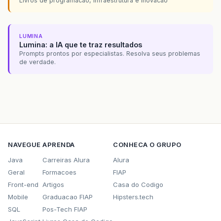
Livros de programacao, infraestrutura e inovacao
LUMINA
Lumina: a IA que te traz resultados
Prompts prontos por especialistas. Resolva seus problemas
de verdade.
NAVEGUE
APRENDA
CONHECA O GRUPO
Java
Carreiras Alura
Alura
Geral
Formacoes
FIAP
Front-end
Artigos
Casa do Codigo
Mobile
Graduacao FIAP
Hipsters.tech
SQL
Pos-Tech FIAP