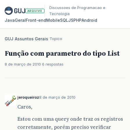
Discussoes de Programacao e
ARQUIVO
Tecnologia
Java
Geral
Front‑end
Mobile
SQL
JS
PHP
Android
GUJ
/
Assuntos Gerais
/
Topico
Função com parametro do tipo List
8 de março de 2010
6 respostas
jeroqueiroz
8 de março de 2010
Caros,
Estou com uma query onde traz os registros
corretamente, porém preciso verificar