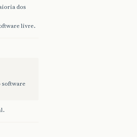
aioria dos
oftware livre.
o software
l.