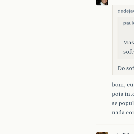
dedeja
paul
Mas 
soft
Do sof
bom, eu 
pois int
se popu
nada co