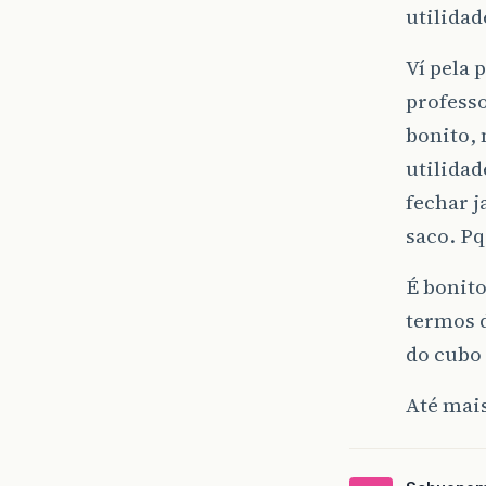
utilida
Ví pela 
professo
bonito, 
utilidad
fechar j
saco. P
É bonito
termos d
do cubo 
Até mai