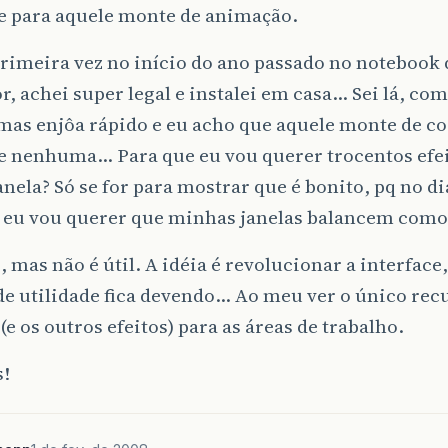
de para aquele monte de animação.
primeira vez no início do ano passado no notebook
r, achei super legal e instalei em casa… Sei lá, co
mas enjôa rápido e eu acho que aquele monte de c
e nenhuma… Para que eu vou querer trocentos efeit
anela? Só se for para mostrar que é bonito, pq no di
q eu vou querer que minhas janelas balancem com
, mas não é útil. A idéia é revolucionar a interfac
e utilidade fica devendo… Ao meu ver o único recu
(e os outros efeitos) para as áreas de trabalho.
s!