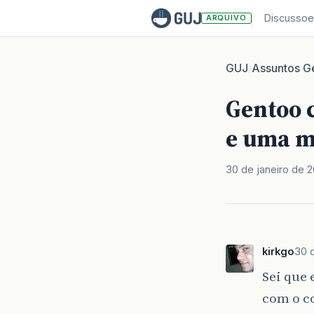
Discussoe
ARQUIVO
GUJ
Assuntos Ge
/
Gentoo 
e uma m
30 de janeiro de 
kirkgo
30 
Sei que 
com o c