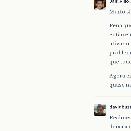
Jair_Rillo
Muito s
Pena que
então eu
ativar o
problema
que tudo
Agora e
quase n
davidbuza
Realmen
deixa a 