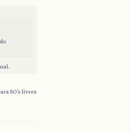
 do
nal.
ara SO’s livres