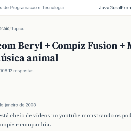
Java
Geral
Fron
s de Programacao e Tecnologia
rais
/
Topico
com Beryl + Compiz Fusion + 
úsica animal
2008
12 respostas
de janeiro de 2008
está cheio de videos no youtube monstrando os po
ompiz e companhia.