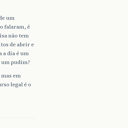
 de um
mo falaram, é
oisa não tem
os de abrir e
a a dia é um
o um pudim?
e, mas em
rso legal é o