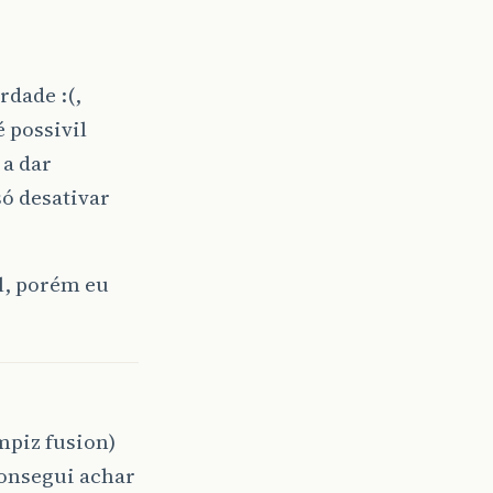
rdade :(,
 possivil
 a dar
só desativar
l, porém eu
mpiz fusion)
consegui achar