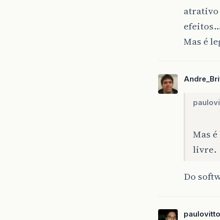
atrativo
efeitos…
Mas é le
Andre_Bri
paulovi
Mas é 
livre.
Do softw
paulovitt