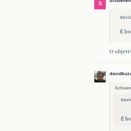
Schuene
S
davi
É bo
O objeti
davidbuza
Schuen
davi
É bo