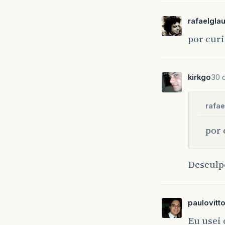
rafaelgla
por curi
kirkgo
30 
rafae
por 
Desculpe
paulovitt
Eu usei 