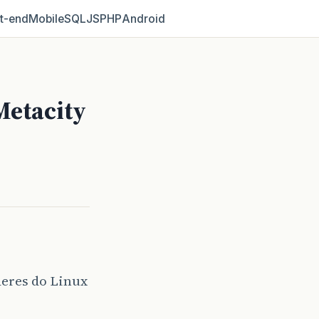
t‑end
Mobile
SQL
JS
PHP
Android
Metacity
deres do Linux