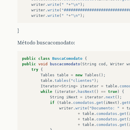
writer
.
write
(
" "
+
"\n"
);
writer
.
write
(
"############################
writer
.
write
(
" "
+
"\n"
);
}
Método buscacomodato:
public
class
BuscaComodato
{
public
void
buscacomodato
(
String
cod
,
Writer
w
try
{
Tables
table
=
new
Tables
();
table
.
tables
(
"clientes"
);
Iterator
<
String
>
iterator
=
table
.
como
while
(
iterator
.
hasNext
()
==
true
)
{
String
iNext
=
iterator
.
next
();
if
(
table
.
comodatos
.
get
(
iNext
).
get
writer
.
write
(
"Documento: "
+
t
+
table
.
comodatos
.
get
(
+
table
.
comodatos
.
get
(
+
table
.
comodatos
.
get
(