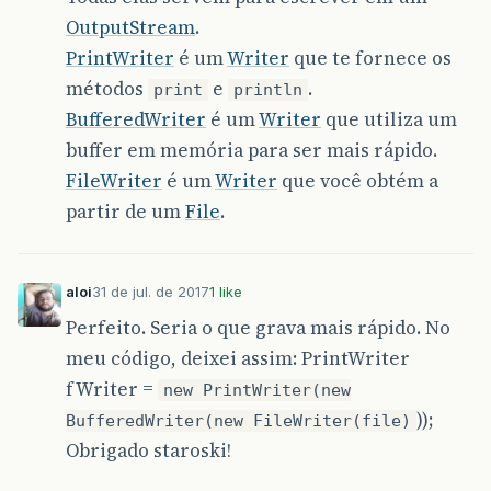
OutputStream
.
PrintWriter
é um
Writer
que te fornece os
métodos
e
.
print
println
BufferedWriter
é um
Writer
que utiliza um
buffer em memória para ser mais rápido.
FileWriter
é um
Writer
que você obtém a
partir de um
File
.
aloi
31 de jul. de 2017
1 like
Perfeito. Seria o que grava mais rápido. No
meu código, deixei assim: PrintWriter
fWriter =
new PrintWriter(new
));
BufferedWriter(new FileWriter(file)
Obrigado staroski!