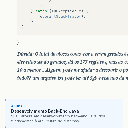
}
}
}
catch
(
IOException
e
)
{
e
.
printStackTrace
();
}
}
}
Dúvida: O total de blocos como esse a serem gerados é 
eles estão sendo gerados, dá os 277 registros, mas ao
10 a menos… Alguem pode me ajudar a descobrir o po
indo?? um arquivo.txt pode ter até 5gb e esse nao da 
ALURA
Desenvolvimento Back-End Java
Sua Carreira em desenvolvimento back-end Java: dos
fundamentos à arquitetura de sistemas...