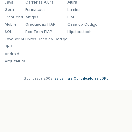
Java
Carreiras Alura
Alura
Geral
Formacoes
Lumina
Front-end
Artigos
FIAP
Mobile
Graduacao FIAP
Casa do Codigo
SQL
Pos-Tech FIAP
Hipsters.tech
JavaScript
Livros Casa do Codigo
PHP
Android
Arquitetura
GUJ: desde 2002.
·
Saiba mais
·
Contribuidores
·
LGPD