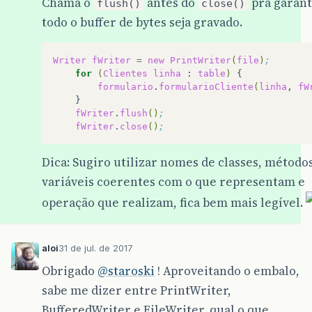
Chama o
antes do
pra garant
flush()
close()
todo o buffer de bytes seja gravado.
Writer
fWriter
=
new
PrintWriter
(
file
)
;
for
(
Clientes
linha
:
table
)
formulario
.
formularioCliente
(
linha
,
fW
fWriter
.
flush
()
;
fWriter
.
close
()
;
Dica: Sugiro utilizar nomes de classes, método
variáveis coerentes com o que representam e
operação que realizam, fica bem mais legível.
aloi
31 de jul. de 2017
Obrigado
@staroski
! Aproveitando o embalo,
sabe me dizer entre PrintWriter,
BufferedWriter e FileWriter, qual o que