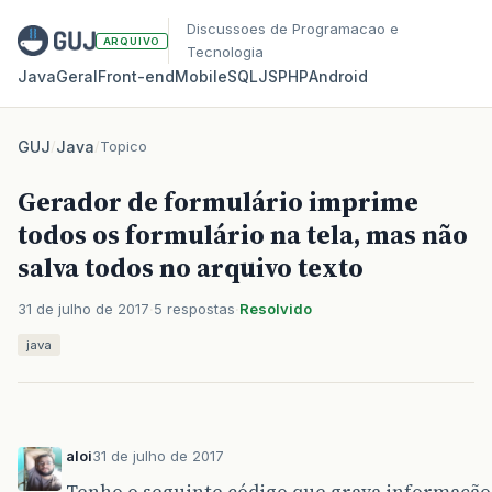
Discussoes de Programacao e
ARQUIVO
Tecnologia
Java
Geral
Front‑end
Mobile
SQL
JS
PHP
Android
GUJ
/
Java
/
Topico
Gerador de formulário imprime
todos os formulário na tela, mas não
salva todos no arquivo texto
31 de julho de 2017
5 respostas
Resolvido
java
aloi
31 de julho de 2017