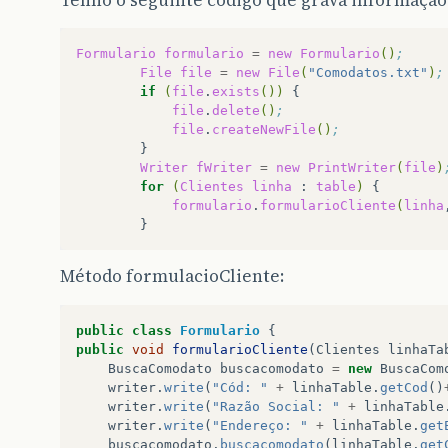
Tenho o seguinte código que grava informação
Formulario
formulario
=
new
Formulario
()
;
File
file
=
new
File
(
"Comodatos.txt"
)
;
if
(
file
.
exists
())
file
.
delete
()
;
file
.
createNewFile
()
;
Writer
fWriter
=
new
PrintWriter
(
file
)
for
(
Clientes
linha
:
table
)
formulario
.
formularioCliente
(
linha
Método formulacioCliente:
public
class
Formulario
{
public
void
formularioCliente
(
Clientes
linhaTa
BuscaComodato
buscacomodato
=
new
BuscaCom
writer
.
write
(
"Cód: "
+
linhaTable
.
getCod
()
writer
.
write
(
"Razão Social: "
+
linhaTable
writer
.
write
(
"Endereço: "
+
linhaTable
.
get
buscacomodato
.
buscacomodato
(
linhaTable
.
get