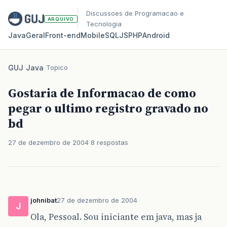
Discussoes de Programacao e
ARQUIVO
Tecnologia
Java
Geral
Front‑end
Mobile
SQL
JS
PHP
Android
GUJ
/
Java
/
Topico
Gostaria de Informacao de como
pegar o ultimo registro gravado no
bd
27 de dezembro de 2004
8 respostas
johnibat
27 de dezembro de 2004
J
Ola, Pessoal. Sou iniciante em java, mas ja