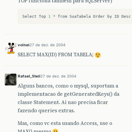
TOP funciona também para SQLServer)
Select
Top
1
*
from
SuaTabela
Order
by
ID
Desc
volnei
27 de dez. de 2004
SELECT MAX(ID) FROM TABELA;
Rafael_Steil
27 de dez. de 2004
Alguns bancos, como o mysql, suportam a
implementacao de getGeneratedKeys() da
classe Statement. Ai nao precisa ficar
fazendo queries extras.
Mas, como vc esta usando Access, use o
MAX() mesmo