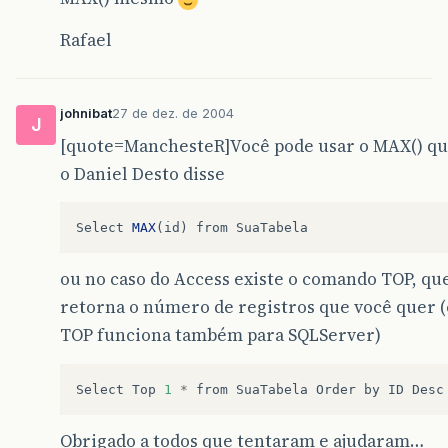
Rafael
johnibat
27 de dez. de 2004
J
[quote=ManchesteR]Você pode usar o MAX() q
o Daniel Desto disse
Select
MAX
(
id
)
from
SuaTabela
ou no caso do Access existe o comando TOP, qu
retorna o número de registros que você quer (
TOP funciona também para SQLServer)
Select
Top
1
*
from
SuaTabela
Order
by
ID
Desc
Obrigado a todos que tentaram e ajudaram…