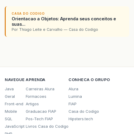
CASA DO CODIGO
Orientacao a Objetos: Aprenda seus conceitos e
suas...
Por Thiago Leite e Carvalho — Casa do Codigo
NAVEGUE
APRENDA
CONHECA O GRUPO
Java
Carreiras Alura
Alura
Geral
Formacoes
Lumina
Front-end
Artigos
FIAP
Mobile
Graduacao FIAP
Casa do Codigo
SQL
Pos-Tech FIAP
Hipsters.tech
JavaScript
Livros Casa do Codigo
PHP