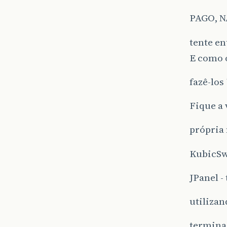
PAGO, 
tente en
E como o
fazê-los 
Fique a 
própria
KubicSwi
JPanel -
utiliza
termina