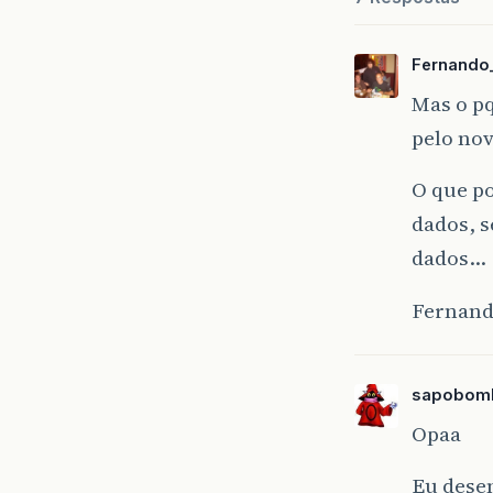
Fernando
Mas o pq
pelo no
O que po
dados, s
dados…
Fernand
sapobom
Opaa
Eu desen