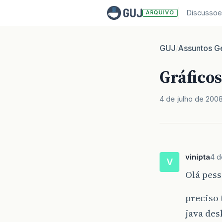
Discussoe
ARQUIVO
GUJ
Assuntos Ge
/
Gráfico
4 de julho de 200
vinipta
4 d
V
Olá pess
preciso
java des