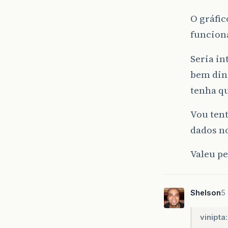
O gráfic
funcion
Seria in
bem dinâ
tenha qu
Vou tent
dados no
Valeu pe
Shelson
5 
vinipta: