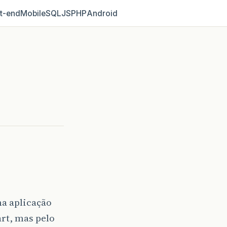
t‑end
Mobile
SQL
JS
PHP
Android
a aplicação
rt, mas pelo