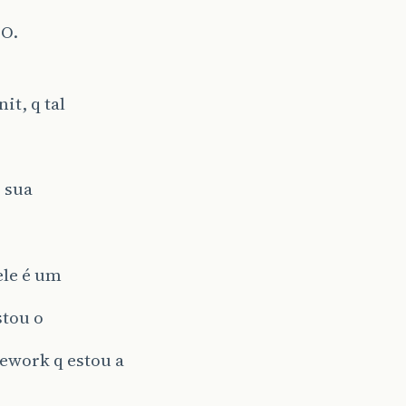
O.
it, q tal
o sua
ele é um
stou o
ework q estou a