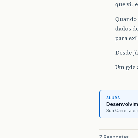
que vi, 
Quando f
dados do
para exi
Desde já
Um gde a
ALURA
Desenvolvim
Sua Carreira e
7 Respostas