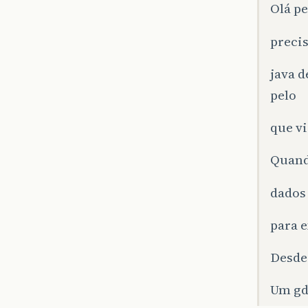
Olá pe
preci
java d
pelo
que vi
Quando
dados
para e
Desde 
Um gd