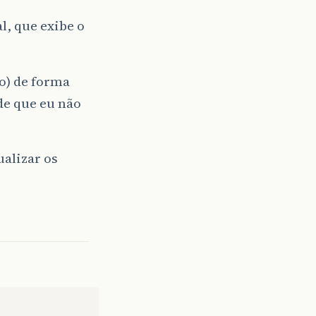
l, que exibe o
co) de forma
de que eu não
alizar os