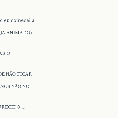
 q eu comecei a
SEJA ANIMADO)
AR O
DE NÃO FICAR
NOS NÃO NO
URECIDO …