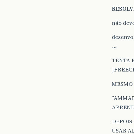
RESOLV
não dev
desenvo
…
TENTA E
JFREEC
MESMO 
“AMMAR
APREND
DEPOIS
USAR A