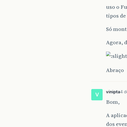
uso o Fu
tipos de
Só mont
Agora, d
Abraço
vinipta
4 d
V
Bom,
A aplic
dos eve