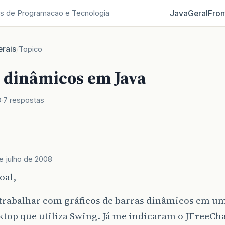
Java
Geral
Fron
s de Programacao e Tecnologia
rais
/
Topico
s dinâmicos em Java
8
7 respostas
e julho de 2008
oal,
 trabalhar com gráficos de barras dinâmicos em um
ktop que utiliza Swing. Já me indicaram o JFreeCha