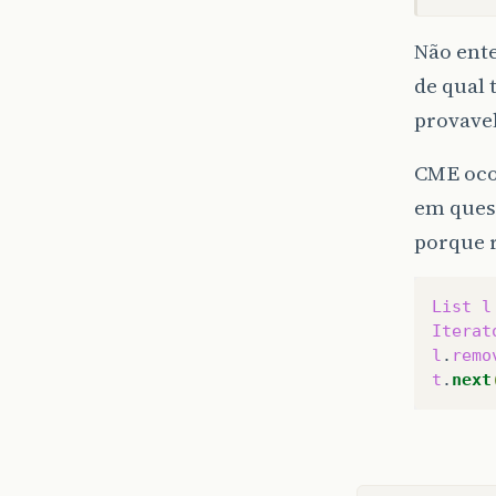
Não ent
de qual 
provave
CME oco
em ques
porque r
List
l
Iterat
l
.
remo
t
.
next