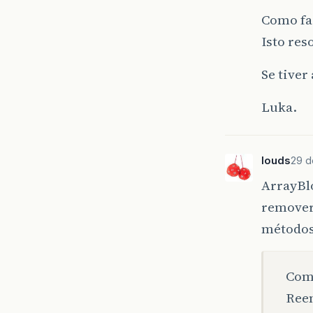
Como faç
Isto res
Se tiver
Luka.
louds
29 d
ArrayBl
remover
métodos
Como
Reen