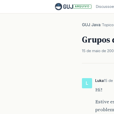
Discussoe
ARQUIVO
GUJ
Java
/
/
Topico
Grupos 
15 de maio de 20
Luka
15 de
L
Hi!
Estive 
problema