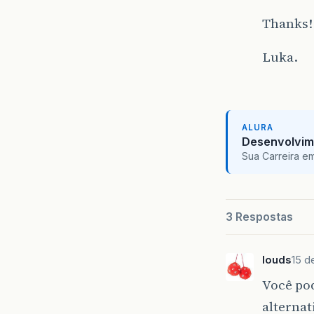
Thanks!
Luka.
ALURA
Desenvolvim
Sua Carreira e
3 Respostas
louds
15 d
Você po
alternat