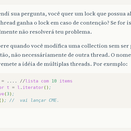
endi sua pergunta, você quer um lock que possua a
thread ganha o lock em caso de contenção? Se for i
lmente não resolverá teu problema.
rre quando você modifica uma collection sem ser p
tão, não necessáriamente de outra thread. O nome
emete a idéia de múltiplas threads. Por exemplo:
=
....
//
lista
com
10
items
or
t
=
l
.
iterator
()
;
ve
(
3
)
;
()
; //  vai lançar CME.