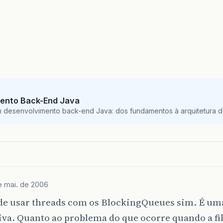
ento Back-End Java
m desenvolvimento back-end Java: dos fundamentos à arquitetura de
e mai. de 2006
de usar threads com os BlockingQueues sim. É um
iva. Quanto ao problema do que ocorre quando a fil