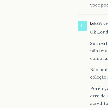
você pod
Luka
28 de
L
Ok Loud
Sua cert
não tent
como fa
Não pud
coleção.
Porém, 
erro de 
acredito