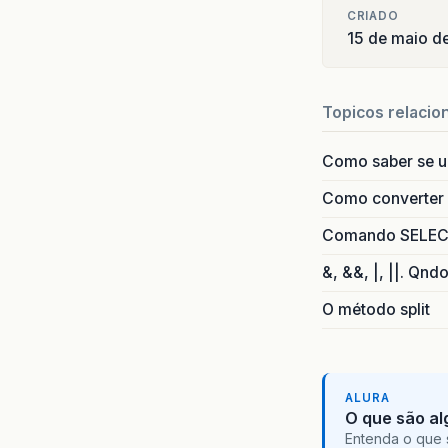
CRIADO
15 de maio d
Topicos relacio
Como saber se 
Como converter i
Comando SELECT 
&, &&, |, ||. Qnd
O método split
ALURA
O que são al
Entenda o que 