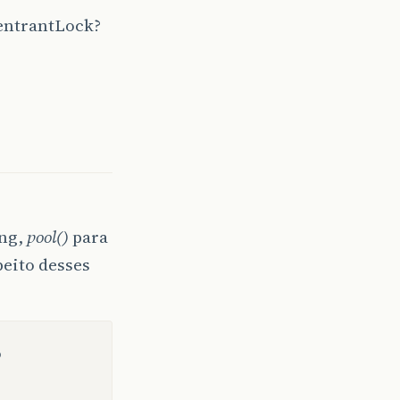
eentrantLock?
ing,
pool()
para
peito desses
o