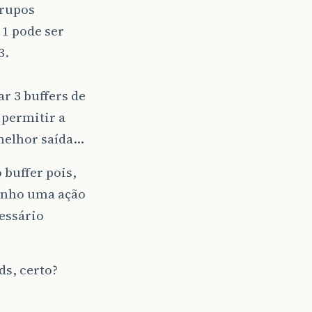
grupos
 1 pode ser
3.
r 3 buffers de
 permitir a
 melhor saída…
 buffer pois,
enho uma ação
cessário
ds, certo?