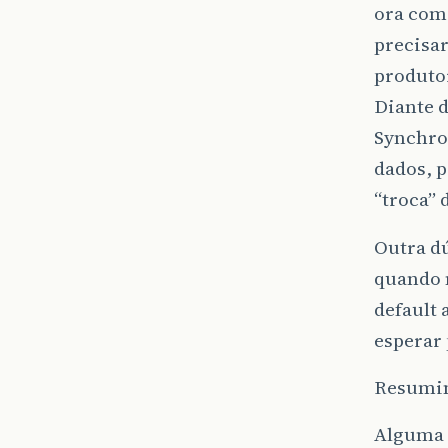
ora com
precisar
produtor
Diante d
Synchro
dados, p
“troca” 
Outra dú
quando 
default 
esperar
Resumind
Alguma d