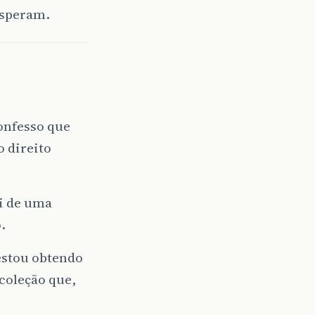
esperam.
Confesso que
o direito
i de uma
.
estou obtendo
coleção que,