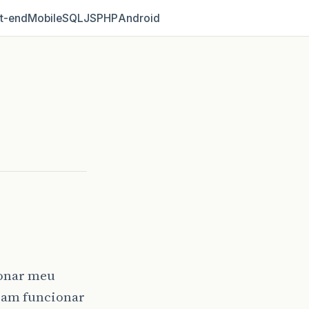
t‑end
Mobile
SQL
JS
PHP
Android
ionar meu
isam funcionar