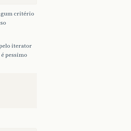
lgum critério
sso
elo iterator
 é pessimo