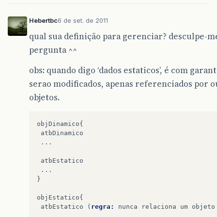
Hebertbc
6 de set. de 2011
qual sua definição para gerenciar? desculpe-m
pergunta ^^
obs: quando digo ‘dados estaticos’, é com garan
serao modificados, apenas referenciados por o
objetos.
objDinamico
{
atbDinamico
...
atbEstatico
...
}
objEstatico
{
atbEstatico
(
regra:
nunca
relaciona
um
objeto
...