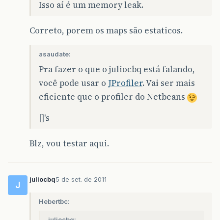
Isso aí é um memory leak.
Correto, porem os maps são estaticos.
asaudate:
Pra fazer o que o juliocbq está falando,
você pode usar o
JProfiler
. Vai ser mais
eficiente que o profiler do Netbeans
[]'s
Blz, vou testar aqui.
juliocbq
5 de set. de 2011
J
Hebertbc:
juliocbq: