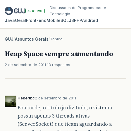
Discussoes de Programacao e
ARQUIVO
Tecnologia
Java
Geral
Front‑end
Mobile
SQL
JS
PHP
Android
GUJ
/
Assuntos Gerais
/
Topico
Heap Space sempre aumentando
2 de setembro de 2011
13 respostas
Hebertbc
2 de setembro de 2011
Boa tarde, o titulo ja diz tudo, o sistema
possui apenas 3 threads ativas
(ServerSocket) que ficam aguardando a