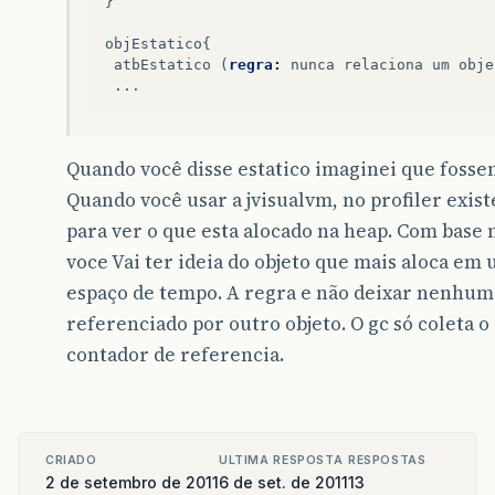
}
objEstatico
{
atbEstatico
(
regra:
nunca
relaciona
um
obje
...
Quando você disse estatico imaginei que fossem
Quando você usar a jvisualvm, no profiler exis
para ver o que esta alocado na heap. Com base 
voce Vai ter ideia do objeto que mais aloca em
espaço de tempo. A regra e não deixar nenhum
referenciado por outro objeto. O gc só coleta o
contador de referencia.
CRIADO
ULTIMA RESPOSTA
RESPOSTAS
2 de setembro de 2011
6 de set. de 2011
13