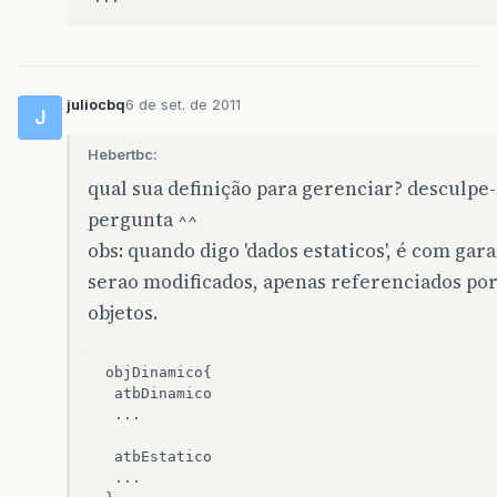
juliocbq
6 de set. de 2011
J
Hebertbc:
qual sua definição para gerenciar? desculpe
pergunta ^^
obs: quando digo 'dados estaticos', é com gar
serao modificados, apenas referenciados por
objetos.
objDinamico
{
atbDinamico
...
atbEstatico
...