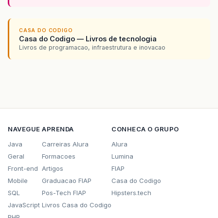
CASA DO CODIGO
Casa do Codigo — Livros de tecnologia
Livros de programacao, infraestrutura e inovacao
NAVEGUE
APRENDA
CONHECA O GRUPO
Java
Carreiras Alura
Alura
Geral
Formacoes
Lumina
Front-end
Artigos
FIAP
Mobile
Graduacao FIAP
Casa do Codigo
SQL
Pos-Tech FIAP
Hipsters.tech
JavaScript
Livros Casa do Codigo
PHP