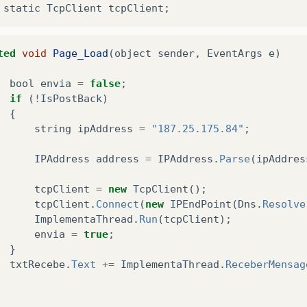
ted
void
Page_Load
(
object
sender
,
EventArgs
e
)
bool
envia
=
false
;
if
(
!
IsPostBack
)
{
string
ipAddress
=
"187.25.175.84"
;
IPAddress
address
=
IPAddress
.
Parse
(
ipAddres
tcpClient
=
new
TcpClient
();
tcpClient
.
Connect
(
new
IPEndPoint
(
Dns
.
Resolve
ImplementaThread
.
Run
(
tcpClient
);
envia
=
true
;
}
txtRecebe
.
Text
+=
ImplementaThread
.
ReceberMensag