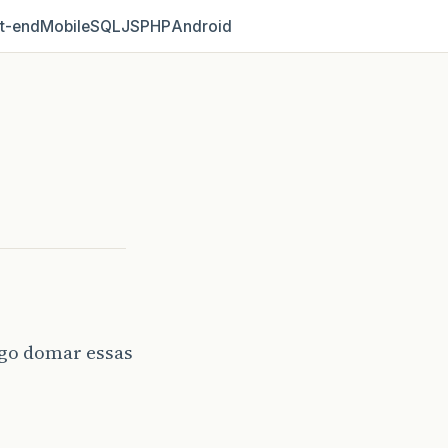
t‑end
Mobile
SQL
JS
PHP
Android
igo domar essas