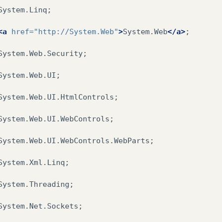
txtMsg
.
Text
=
""
;
System.Linq;

<a
href=
"http://System.Web"
>
System.Web
</a>
;

System.Web.Security;

System.Web.UI;

System.Web.UI.HtmlControls;

System.Web.UI.WebControls;

System.Web.UI.WebControls.WebParts;

System.Xml.Linq;

System.Threading;

System.Net.Sockets;
