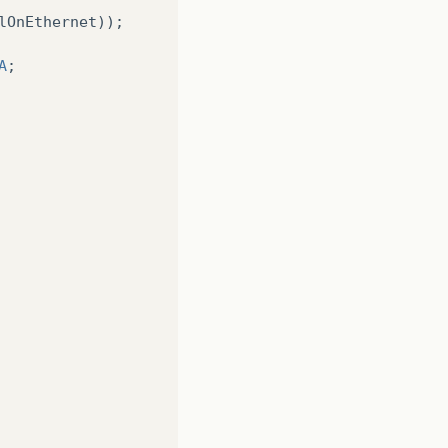
lOnEthernet
));
A
;