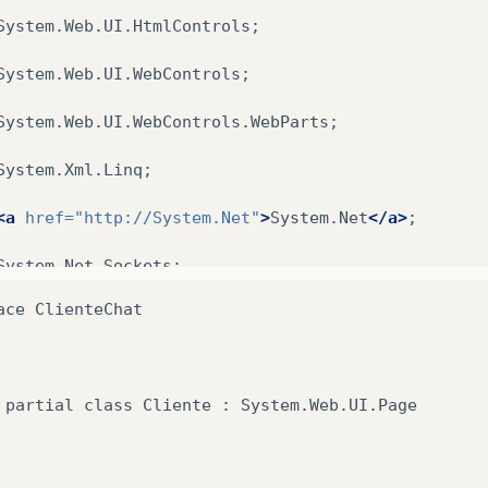
System.Web.UI.HtmlControls;

System.Web.UI.WebControls;

System.Web.UI.WebControls.WebParts;

System.Xml.Linq;

<a
href=
"http://System.Net"
>
System.Net
</a>
;

System.Net.Sockets;

ace ClienteChat

System.Threading;

 partial class Cliente : System.Web.UI.Page
