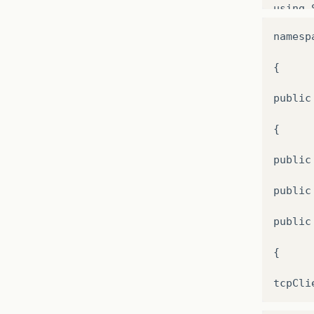
using
namesp
{

public
{

public
public
public
{
