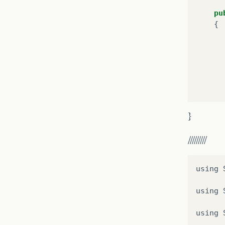
pu
{
      
      
      
}
/////////
using
}
using
pr
{
using