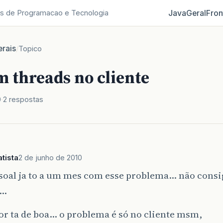
Java
Geral
Fron
s de Programacao e Tecnologia
rais
/
Topico
m threads no cliente
0
2 respostas
tista
2 de junho de 2010
soal ja to a um mes com esse problema… não cons
 …
or ta de boa… o problema é só no cliente msm,