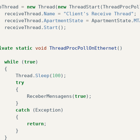
eThread
=
new
Thread
(
new
ThreadStart
(
ThreadProcPol
receiveThread
.
Name
=
"Client's Receive Thread"
;
receiveThread
.
ApartmentState
=
ApartmentState
.
MT
receiveThread
.
Start
();
ivate
static
void
ThreadProcPollOnEthernet
()
while
(
true
)
{
Thread
.
Sleep
(
100
);
try
{
ReceberMensagens
(
true
);
}
catch
(
Exception
)
{
return
;
}
}