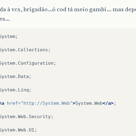
da à vcs, brigadão…ó cod tá meio gambi… mas depo
ões…
System;

System.Collections;

System.Configuration;

System.Data;

System.Linq;

<a
href=
"http://System.Web"
>
System.Web
</a>
;

System.Web.Security;

System.Web.UI;
