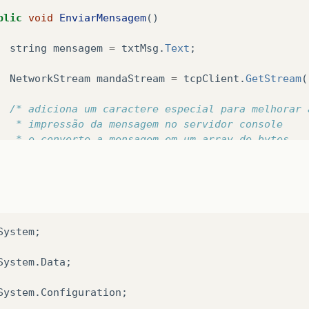
blic
void
EnviarMensagem
()
string
mensagem
=
txtMsg
.
Text
;
NetworkStream
mandaStream
=
tcpClient
.
GetStream
(
/* adiciona um caractere especial para melhorar 
   * impressão da mensagem no servidor console
   * e converte a mensagem em um array de bytes
   */
byte
[]
saida
=
Encoding
.
ASCII
.
GetBytes
(
mensagem
//envia a mensagem ao servidor
mandaStream
.
Write
(
saida
,
0
,
saida
.
Length
);
mandaStream
.
Flush
();
System;

System.Data;

otected
void
btnEnviar_Click
(
object
sender
,
EventA
System.Configuration;

EnviarMensagem
();