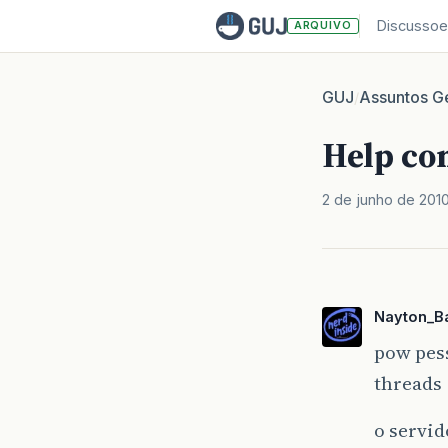
Discussoe
ARQUIVO
GUJ
Assuntos Ge
/
Help co
2 de junho de 201
Nayton_Ba
pow pes
threads
o servid