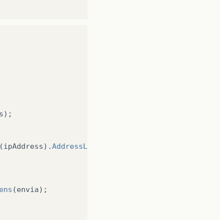
s
);
(
ipAddress
).
AddressList
[
0
]
,
4019
));
ens
(
envia
);