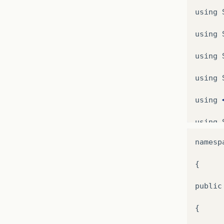
using
using
using
using
using
using
namesp
using
{

using
public
{
