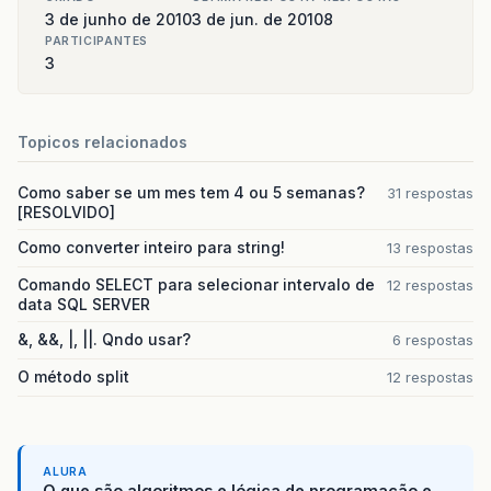
3 de junho de 2010
3 de jun. de 2010
8
PARTICIPANTES
3
Topicos relacionados
Como saber se um mes tem 4 ou 5 semanas?
31 respostas
[RESOLVIDO]
Como converter inteiro para string!
13 respostas
Comando SELECT para selecionar intervalo de
12 respostas
data SQL SERVER
&, &&, |, ||. Qndo usar?
6 respostas
O método split
12 respostas
ALURA
O que são algoritmos e lógica de programação e