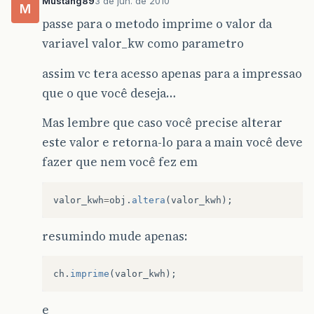
Mustang89
3 de jun. de 2010
M
passe para o metodo imprime o valor da
				 (TINHA QUE CHAMAR ELA AQUI)
variavel valor_kw como parametro
				 // Cria uma instacia no enca
assim vc tera acesso apenas para a impressao
				 cons consu=new cons();
que o que você deseja…
				 consumo = (leitura1_atual-l
Mas lembre que caso você precise alterar
				   //acessar o atributos de f
este valor e retorna-lo para a main você deve
				 consu.setcon_1 (consumo);
				  // Cria uma instacia no en
fazer que nem você fez em
				 valoraserpago valor_1=new va
				 valor_pago = consumo*TINHA 
valor_kwh
=
obj
.
altera
(
valor_kwh
);
				 //acessar o atributos de for
resumindo mude apenas:
				 valor_1.setvalor(valor_pago);
				      // Escreve o Total a se
ch
.
imprime
(
valor_kwh
);
				JOptionPane.showMessageDialog
leituraant
leit=new
leituraan
e