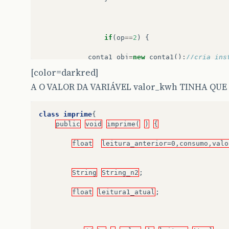
if
(
op
==
2
)
{
conta1
obj
=
new
conta1
();
//cria ins
valor_kwh
=
obj
.
altera
(
valor_kwh
);
[color=darkred]
A O VALOR DA VARIÁVEL valor_kwh TINHA QUE E
}
class
imprime
{
if
(
op
==
1
)
{
public
void
imprime(
)
{
imprime
ch
=
new
imprime
();
float
leitura_anterior=0,consumo,valo
ch
.
imprime
();
String
String_n2
;
}
}
float
leitura1_atual
;