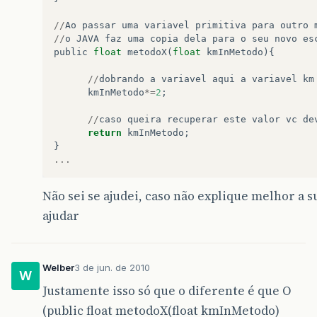
//
Ao
passar
uma
variavel
primitiva
para
outro
//
o
JAVA
faz
uma
copia
dela
para
o
seu
novo
es
public
float
metodoX
(
float
kmInMetodo
){
//
dobrando
a
variavel
aqui
a
variavel
km
kmInMetodo
*=
2
;
//
caso
queira
recuperar
este
valor
vc
de
return
kmInMetodo
;
}
...
Não sei se ajudei, caso não explique melhor a 
ajudar
Welber
3 de jun. de 2010
W
Justamente isso só que o diferente é que O
(public float metodoX(float kmInMetodo)