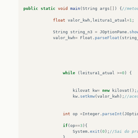
public
static
void
main
(
String
args
[]
)
{
//meto
float
valor_kwh
,
leitura1_atual
=
1
;
String
string_n3
=
JOptionPane
.
sho
valor_kwh
=
Float
.
parseFloat
(
string
while
(
leitura1_atual
>=
0
)
{
kilovat
kw
=
new
kilovat
();
kw
.
setkmw
(
valor_kwh
);
//ace
int
op
=
Integer
.
parseInt
(
JOpti
if
(
op
==
3
){
System
.
exit
(
0
);
//Sai do pr
}