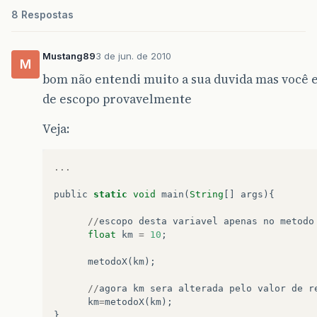
8 Respostas
Mustang89
3 de jun. de 2010
M
bom não entendi muito a sua duvida mas você
de escopo provavelmente
Veja:
...
public
static
void
main
(
String
[]
args
){
//
escopo
desta
variavel
apenas
no
metodo
float
km
=
10
;
metodoX
(
km
);
//
agora
km
sera
alterada
pelo
valor
de
r
km
=
metodoX
(
km
);
}