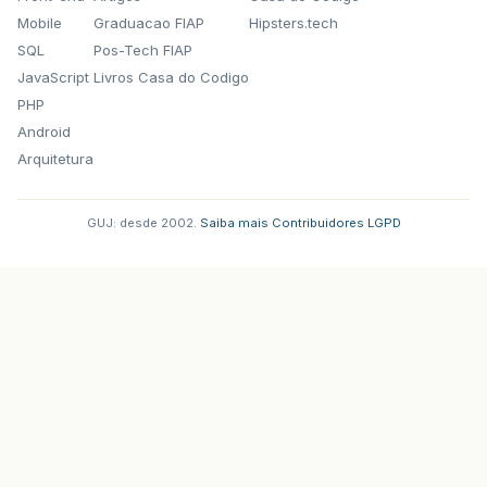
Mobile
Graduacao FIAP
Hipsters.tech
SQL
Pos-Tech FIAP
JavaScript
Livros Casa do Codigo
PHP
Android
Arquitetura
GUJ: desde 2002.
·
Saiba mais
·
Contribuidores
·
LGPD