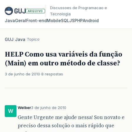
Discussoes de Programacao e
ARQUIVO
Tecnologia
Java
Geral
Front‑end
Mobile
SQL
JS
PHP
Android
GUJ
/
Java
/
Topico
HELP Como usa variáveis da função
(Main) em outro método de classe?
3 de junho de 2010
8 respostas
Welber
3 de junho de 2010
W
Gente Urgente me ajude nessa! Sou novato e
preciso dessa solução o mais rápido que