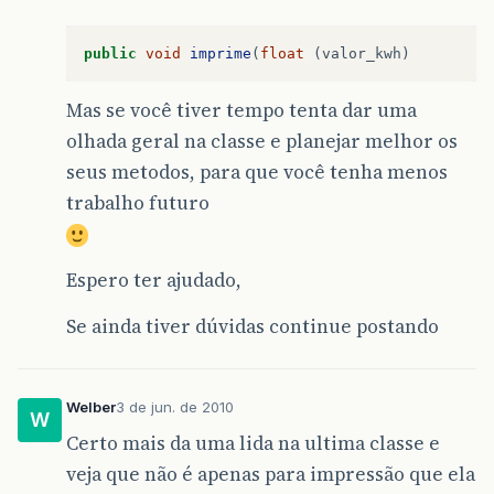
leitura_anterior=
leitura1_atu
public
void
imprime
(
float
(
valor_kwh
)
leit.setleitura(leitura_anteri
Mas se você tiver tempo tenta dar uma
olhada geral na classe e planejar melhor os
}
seus metodos, para que você tenha menos
}
trabalho futuro
Espero ter ajudado,
Se ainda tiver dúvidas continue postando
Welber
3 de jun. de 2010
W
Certo mais da uma lida na ultima classe e
veja que não é apenas para impressão que ela