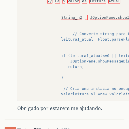
//
Le
o
valor
da
leitura
Atual
}
// Fim main	
}
// Fim class
String_n2
=
JOptionPane.show
				      // Converte string para
				 leitura1_atual =Float.parseF
				 if (leitura1_atual<=0 || le
					 JOptionPane.showMessageD
					return;
				 }
				  // Cria uma instacia no en
				 valorleitura vl =new valorle
				  //acessar o atributos de fo
Obrigado por estarem me ajudando.
				  vl.setString_n2 (leitura1_a