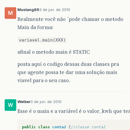
Mustang89
3 de jun. de 2010
M
Realmente você não ´pode chamar o metodo
Main da forma:
variavel.main(XXX)
afinal o metodo main é STATIC
posta aqui o codigo dessas duas classes pra
que agente possa te dar uma solução mais
viavel para o seu caso.
Welber
3 de jun. de 2010
W
Esse é o main e a variável é o valor_kwh que t
public
class
conta2
{
//classe conta2