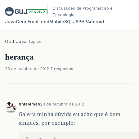
Discussoes de Programacao e
ARQUIVO
Tecnologia
Java
Geral
Front‑end
Mobile
SQL
JS
PHP
Android
GUJ
/
Java
/
Topico
herança
23 de outubro de 2012
7 respostas
dntalemao
23 de outubro de 2012
Galera minha dúvida eu acho que é bem
simples, por exemplo: