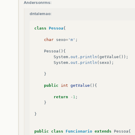
Andersonrms:
dntalemao:
class
Pessoa
{
char
sexo
=
'm'
;
Pessoa
(){
System
.
out
.
println
(
getValue
());
System
.
out
.
println
(
sexo
);
}
public
int
getValue
(){
return
-
1
;
}
}
public
class
Funcionario
extends
Pessoa
{