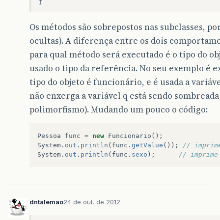
f
Os métodos são sobrepostos nas subclasses, po
ocultas). A diferença entre os dois comportame
para qual método será executado é o tipo do o
usado o tipo da referência. No seu exemplo é e
tipo do objeto é funcionário, e é usada a variáv
não enxerga a variável q está sendo sombreada
polimorfismo). Mudando um pouco o código:
Pessoa
func
=
new
Funcionario
();
System
.
out
.
println
(
func
.
getValue
());
// imprim
System
.
out
.
println
(
func
.
sexo
);
// imprime
dntalemao
24 de out. de 2012