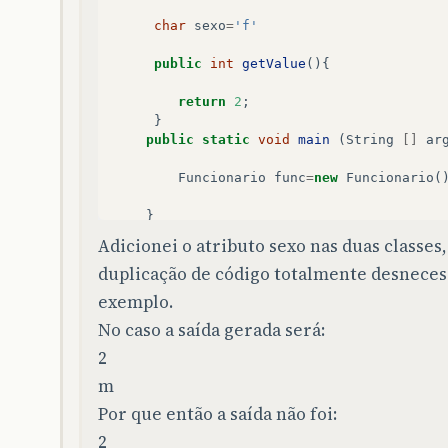
char
sexo
=
'f'
public
int
getValue
(){
return
2
;
}
public
static
void
main
(
String
[]
ar
Funcionario
func
=
new
Funcionario
(
}
Adicionei o atributo sexo nas duas classes,
duplicação de código totalmente desnecessá
}
exemplo.
No caso a saída gerada será:
2
m
Por que então a saída não foi:
2