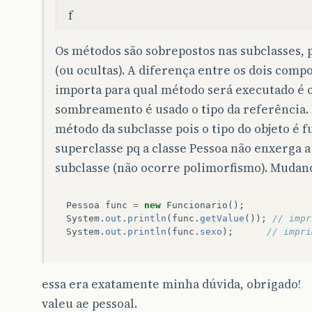
f
Os métodos são sobrepostos nas subclasses, 
(ou ocultas). A diferença entre os dois comp
importa para qual método será executado é o
sombreamento é usado o tipo da referência.
método da subclasse pois o tipo do objeto é f
superclasse pq a classe Pessoa não enxerga a
subclasse (não ocorre polimorfismo). Mudan
Pessoa
func
=
new
Funcionario
();
System
.
out
.
println
(
func
.
getValue
());
// impr
System
.
out
.
println
(
func
.
sexo
);
// impri
essa era exatamente minha dúvida, obrigado!
valeu ae pessoal.