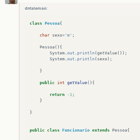
dntalemao:
class
Pessoa
{
char
sexo
=
'm'
;
Pessoa
(){
System
.
out
.
println
(
getValue
());
System
.
out
.
println
(
sexo
);
}
public
int
getValue
(){
return
-
1
;
}
}
public
class
Funcionario
extends
Pessoa
{