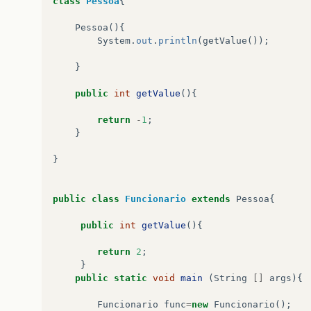
class
Pessoa
{
Pessoa
(){
System
.
out
.
println
(
getValue
());
}
public
int
getValue
(){
return
-
1
;
}
}
public
class
Funcionario
extends
Pessoa
{
public
int
getValue
(){
return
2
;
}
public
static
void
main
(
String
[]
args
){
Funcionario
func
=
new
Funcionario
();