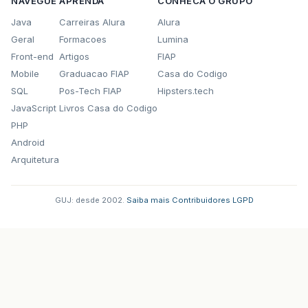
NAVEGUE
APRENDA
CONHECA O GRUPO
Java
Carreiras Alura
Alura
Geral
Formacoes
Lumina
Front-end
Artigos
FIAP
Mobile
Graduacao FIAP
Casa do Codigo
SQL
Pos-Tech FIAP
Hipsters.tech
JavaScript
Livros Casa do Codigo
PHP
Android
Arquitetura
GUJ: desde 2002.
·
Saiba mais
·
Contribuidores
·
LGPD