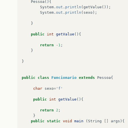
Pessoa
(){
System
.
out
.
println
(
getValue
());
System
.
out
.
println
(
sexo
);
}
public
int
getValue
(){
return
-
1
;
}
}
public
class
Funcionario
extends
Pessoa
{
char
sexo
=
'f'
public
int
getValue
(){
return
2
;
}
public
static
void
main
(
String
[]
args
){