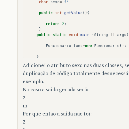
char
sexo
=
'f'
public
int
getValue
(){
return
2
;
}
public
static
void
main
(
String
[]
args
)
Funcionario
func
=
new
Funcionario
();
}
Adicionei o atributo sexo nas duas classes, se
duplicação de código totalmente desnecessári
}
exemplo.
No caso a saída gerada será:
2
m
Por que então a saída não foi:
2