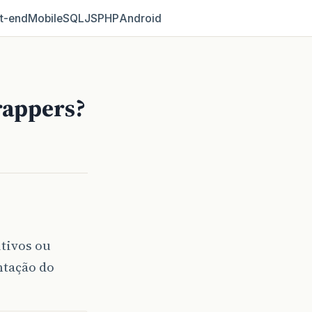
t‑end
Mobile
SQL
JS
PHP
Android
rappers?
itivos ou
tação do