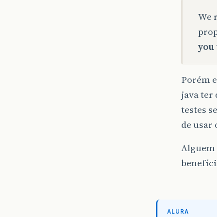
We r
prop
you 
Porém eu
java ter
testes s
de usar 
Alguem 
benefíci
ALURA