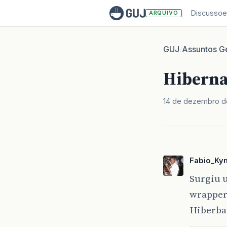
Discussoe
ARQUIVO
GUJ
Assuntos Ge
/
Hiberna
14 de dezembro d
Fabio_Ky
Surgiu u
wrapper
Hiberba