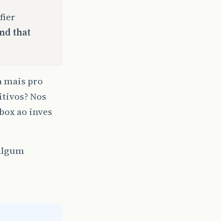
fier
nd that
a mais pro
itivos? Nos
box ao inves
 algum