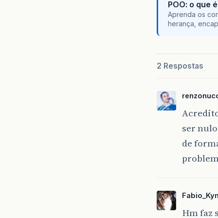
POO: o que é
Aprenda os con
herança, encap
2 Respostas
renzonucci
Acredito
ser nulo
de forma
proble
Fabio_Ky
Hm faz s