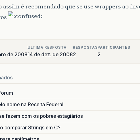
 assim é recomendado que se use wrappers ao inv
vos
ULTIMA RESPOSTA
RESPOSTAS
PARTICIPANTES
bro de 2008
14 de dez. de 2008
2
2
nados
forum
lo nome na Receita Federal
se fazem com os pobres estagiários
o comparar Strings em C?
 para centímetros