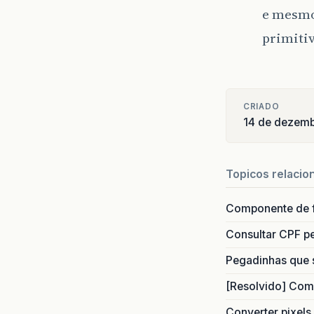
e mesmo
primiti
CRIADO
14 de dezem
Topicos relacio
Componente de 
Consultar CPF pe
Pegadinhas que 
[Resolvido] Com
Converter pixels