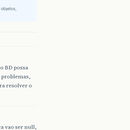
 objetos,
no BD possa
m problemas,
ra resolver o
 vao ser null,