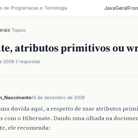
Java
Geral
Fron
s de Programacao e Tecnologia
rais
/
Topico
te, atributos primitivos ou w
e 2008
2 respostas
m_Nascimento
14 de dezembro de 2008
ma duvida aqui, a respeito de usar atributos prim
s com o Hibernate. Dando uma olhada na documen
te, ele recomenda: