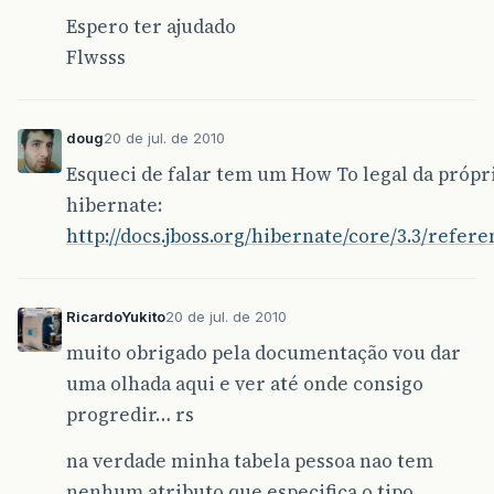
Espero ter ajudado
Flwsss
doug
20 de jul. de 2010
Esqueci de falar tem um How To legal da própri
hibernate:
http://docs.jboss.org/hibernate/core/3.3/refer
RicardoYukito
20 de jul. de 2010
muito obrigado pela documentação vou dar
uma olhada aqui e ver até onde consigo
progredir… rs
na verdade minha tabela pessoa nao tem
nenhum atributo que especifica o tipo,…