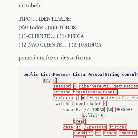
na tabela
TIPO: … IDENTIDADE:
(x)0-todos…(x)0-TODOS
( )1-CLIENTE … ( )1- FISICA
( )2-NAO CLIENTE … ( )2-JURIDICA
pensei em fazer dessa forma
public
List
<
Pessoa
>
ListarPessoa
(
String
consul
try
{
session
=
HibernateUtil.getSessio
session.beginTransaction()
;
Criteria
p
=
session.createCriter
switch
(identidade)
{
case
0:
//
TODAS
AS
PESSOAS
p.list()
;
break
;
case
1:
//pessoas
fisicas
p.add(??
me
traga
somente