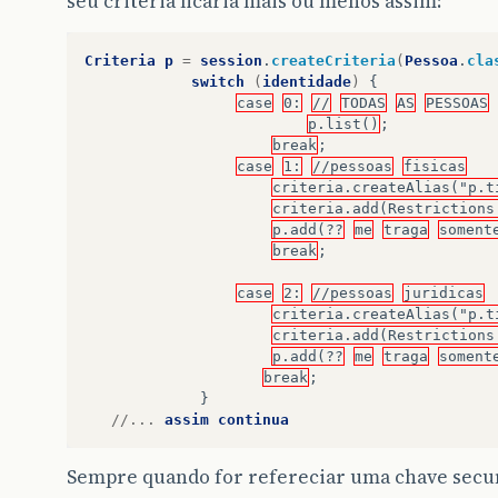
seu criteria ficaria mais ou menos assim:
Criteria
p
=
session
.
createCriteria
(
Pessoa
.
cla
switch
(
identidade
)
{
case
0:
//
TODAS
AS
PESSOAS
p.list()
;
break
;
case
1:
//pessoas
fisicas
criteria.createAlias("p.t
criteria.add(Restrictions
p.add(??
me
traga
soment
break
;
case
2:
//pessoas
juridicas
criteria.createAlias("p.t
criteria.add(Restrictions
p.add(??
me
traga
soment
break
;
}
//...
assim
continua
Sempre quando for refereciar uma chave secund