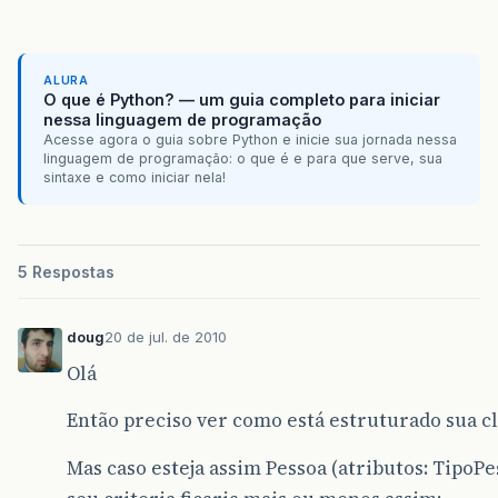
session.close()
;
}
return
pessoas
;
}
ALURA
O que é Python? — um guia completo para iniciar
public
void
setPessoas
(
List
<
Pessoa
>
pessoa
nessa linguagem de programação
this.pessoas
=
pessoas
;
Acesse agora o guia sobre Python e inicie sua jornada nessa
linguagem de programação: o que é e para que serve, sua
sintaxe e como iniciar nela!
5 Respostas
doug
20 de jul. de 2010
Olá
Então preciso ver como está estruturado sua cl
Mas caso esteja assim Pessoa (atributos: TipoPe