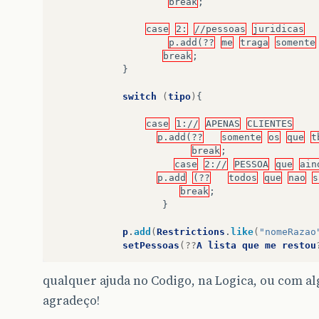
break
;
case
2:
//pessoas
juridicas
p.add(??
me
traga
somente
break
;
}
switch
(
tipo
)
{
case
1://
APENAS
CLIENTES
p.add(??
somente
os
que
t
break
;
case
2://
PESSOA
que
ain
p.add
(??
todos
que
nao
s
break
;
}
p
.
add
(
Restrictions
.
like
(
"nomeRazao
setPessoas
(??
A
lista
que
me
restou
}
qualquer ajuda no Codigo, na Logica, ou com a
catch
(
Exception
e
)
{
agradeço!
e.printStackTrace()
;
}
finally
{