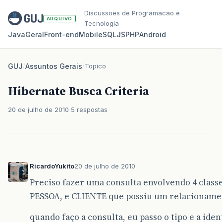
Discussoes de Programacao e
ARQUIVO
Tecnologia
Java
Geral
Front‑end
Mobile
SQL
JS
PHP
Android
GUJ
/
Assuntos Gerais
/
Topico
Hibernate Busca Criteria
20 de julho de 2010
5 respostas
RicardoYukito
20 de julho de 2010
Preciso fazer uma consulta envolvendo 4 class
PESSOA, e CLIENTE que possiu um relacionam
quando faço a consulta, eu passo o tipo e a id