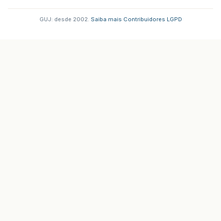
GUJ: desde 2002.
·
Saiba mais
·
Contribuidores
·
LGPD