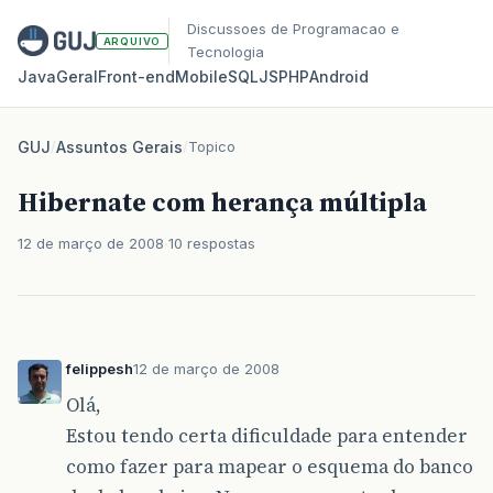
Discussoes de Programacao e
ARQUIVO
Tecnologia
Java
Geral
Front‑end
Mobile
SQL
JS
PHP
Android
GUJ
/
Assuntos Gerais
/
Topico
Hibernate com herança múltipla
12 de março de 2008
10 respostas
felippesh
12 de março de 2008
Olá,
Estou tendo certa dificuldade para entender
como fazer para mapear o esquema do banco