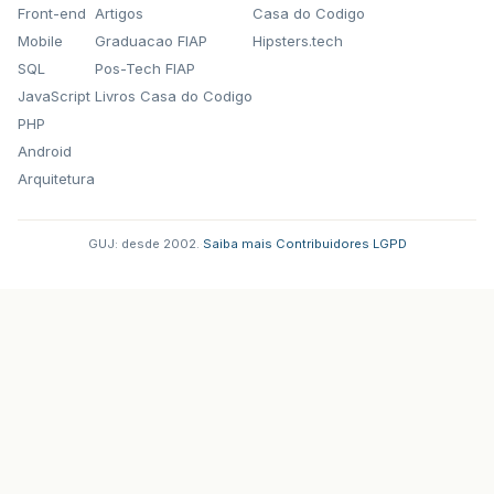
Front-end
Artigos
Casa do Codigo
Mobile
Graduacao FIAP
Hipsters.tech
SQL
Pos-Tech FIAP
JavaScript
Livros Casa do Codigo
PHP
Android
Arquitetura
GUJ: desde 2002.
·
Saiba mais
·
Contribuidores
·
LGPD