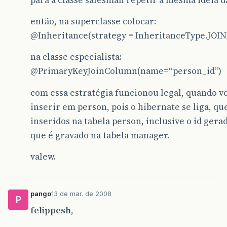
public
String
getName
()
{
return
name
;
então, na superclasse colocar:
}
@Inheritance
(strategy = InheritanceType.JOI
// get's and set's dos outros atributos
na classe especialista:
}
@PrimaryKeyJoinColumn
(name=“person_id”)
com essa estratégia funcionou legal, quando v
inserir em person, pois o hibernate se liga, qu
inseridos na tabela person, inclusive o id gera
que é gravado na tabela manager.
valew.
pango
13 de mar. de 2008
P
felippesh
,