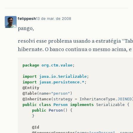
felippesh
13 de mar. de 2008
pango,
resolvi esse problema usando a estratégia “Tab
hibernate. O banco continua o mesmo acima, e 
package
org.ctm.value
;
import
java.io.Serializable
;
import
javax.persistence.*
;
@Entity
@Table
(
name
=
"person"
)
@Inheritance
(
strategy
=
InheritanceType
.
JOINED
public
class
Person
implements
Serializable
{
public
Person
()
{
}
@Id
@SequenceGenerator
(
name
=
"seqPerson"
,
seque