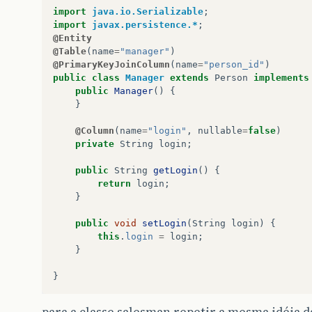
private
java
.
sql
.
Timestamp
create_date
;
import
java.io.Serializable
;
import
javax.persistence.*
;
@Column
(
name
=
"update_date"
,
nullable
=
true
)
@Entity
private
java
.
sql
.
Timestamp
update_date
;
@Table
(
name
=
"manager"
)
@PrimaryKeyJoinColumn
(
name
=
"person_id"
)
@Column
(
name
=
"description"
,
nullable
=
true
)
public
class
Manager
extends
Person
implements
private
String
description
;
public
Manager
()
{
}
public
void
setId
(
int
value
)
{
this
.
id
=
value
;
@Column
(
name
=
"login"
,
nullable
=
false
)
}
private
String
login
;
public
int
getId
()
{
public
String
getLogin
()
{
return
id
;
return
login
;
}
}
public
int
getORMID
()
{
public
void
setLogin
(
String
login
)
{
return
getId
();
this
.
login
=
login
;
}
}
public
void
setName
(
String
value
)
{
}
this
.
name
=
value
;
}
para a classe salesman repetir a mesma idéia 