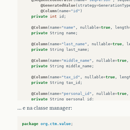
@GeneratedValue
(
strategy
=
GenerationTyp
@Column
(
name
=
"id"
)
private
int
id
;
@Column
(
name
=
"name"
,
nullable
=
true
,
length
private
String
name
;
@Column
(
name
=
"last_name"
,
nullable
=
true
,
l
private
String
last_name
;
@Column
(
name
=
"middle_name"
,
nullable
=
true
,
private
String
middle_name
;
@Column
(
name
=
"tax_id"
,
nullable
=
true
,
leng
private
String
tax_id
;
@Column
(
name
=
"personal_id"
,
nullable
=
true
,
private
String
personal_id
;
… e na classe manager:
@Column
(
name
=
"tax_business_id"
,
nullable
=
t
private
String
tax_business_id
;
package
org.ctm.value
;
@Column
(
name
=
"create_date"
,
nullable
=
true
)