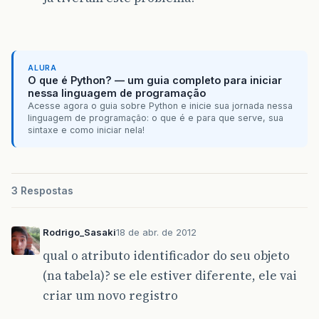
}
else
if
(
!
dataAlteracao
.
equals
(
other
return
false
;
if
(
dataCadastro
==
null
)
{
if
(
other
.
dataCadastro
!=
null
)
return
false
;
ALURA
}
else
if
(
!
dataCadastro
.
equals
(
other
.
O que é Python? — um guia completo para iniciar
return
false
;
nessa linguagem de programação
if
(
flgResposta
==
null
)
{
Acesse agora o guia sobre Python e inicie sua jornada nessa
if
(
other
.
flgResposta
!=
null
)
linguagem de programação: o que é e para que serve, sua
return
false
;
sintaxe e como iniciar nela!
}
else
if
(
!
flgResposta
.
equals
(
other
.
f
return
false
;
if
(
id
==
null
)
{
if
(
other
.
id
!=
null
)
3 Respostas
return
false
;
}
else
if
(
!
id
.
equals
(
other
.
id
))
return
false
;
Rodrigo_Sasaki
18 de abr. de 2012
if
(
idPergunta
==
null
)
{
if
(
other
.
idPergunta
!=
null
)
qual o atributo identificador do seu objeto
return
false
;
(na tabela)? se ele estiver diferente, ele vai
}
else
if
(
!
idPergunta
.
equals
(
other
.
id
return
false
;
criar um novo registro
if
(
idQuestionario
==
null
)
{
if
(
other
.
idQuestionario
!=
null
)