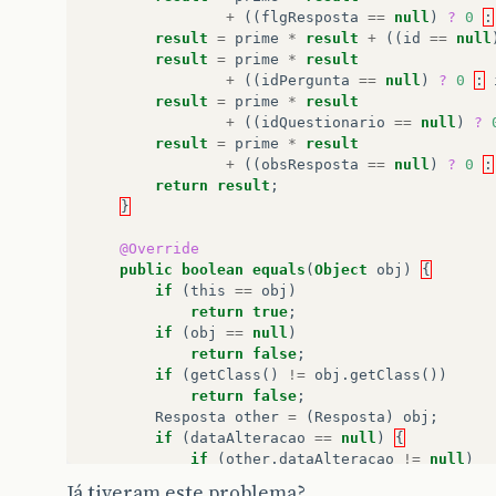
+
((
flgResposta
==
null
)
?
0
:
result
=
prime
*
result
+
((
id
==
null
result
=
prime
*
result
+
((
idPergunta
==
null
)
?
0
:
result
=
prime
*
result
+
((
idQuestionario
==
null
)
?
result
=
prime
*
result
+
((
obsResposta
==
null
)
?
0
:
return
result
;
}
@Override
public
boolean
equals
(
Object
obj
)
{
if
(
this
==
obj
)
return
true
;
if
(
obj
==
null
)
return
false
;
if
(
getClass
()
!=
obj
.
getClass
())
return
false
;
Resposta
other
=
(
Resposta
)
obj
;
if
(
dataAlteracao
==
null
)
{
if
(
other
.
dataAlteracao
!=
null
)
return
false
;
Já tiveram este problema?