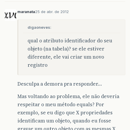
return
false
;
}
else
if
(
!
idQuestionario
.
equals
(
othe
maranata
25 de abr. de 2012
return
false
;
if
(
obsResposta
==
null
)
{
if
(
other
.
obsResposta
!=
null
)
digaoneves:
return
false
;
}
else
if
(
!
obsResposta
.
equals
(
other
.
o
qual o atributo identificador do seu
return
false
;
objeto (na tabela)? se ele estiver
return
true
;
}
diferente, ele vai criar um novo
registro
Desculpa a demora pra responder…
Mas voltando ao problema, ele não deveria
respeitar o meu método equals? Por
exemplo, se eu digo que X propriedades
identificam um objeto, quando eu fosse
gravar um outro objeto com as mesmas X