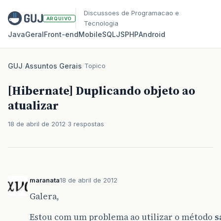
Discussoes de Programacao e
ARQUIVO
Tecnologia
Java
Geral
Front‑end
Mobile
SQL
JS
PHP
Android
GUJ
/
Assuntos Gerais
/
Topico
[Hibernate] Duplicando objeto ao
atualizar
18 de abril de 2012
3 respostas
maranata
18 de abril de 2012
Galera,
Estou com um problema ao utilizar o método
s