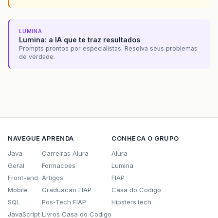
LUMINA
Lumina: a IA que te traz resultados
Prompts prontos por especialistas. Resolva seus problemas
de verdade.
NAVEGUE
APRENDA
CONHECA O GRUPO
Java
Carreiras Alura
Alura
Geral
Formacoes
Lumina
Front-end
Artigos
FIAP
Mobile
Graduacao FIAP
Casa do Codigo
SQL
Pos-Tech FIAP
Hipsters.tech
JavaScript
Livros Casa do Codigo