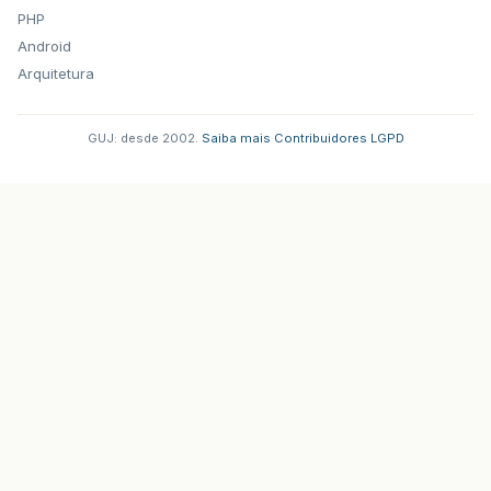
PHP
Android
Arquitetura
GUJ: desde 2002.
·
Saiba mais
·
Contribuidores
·
LGPD