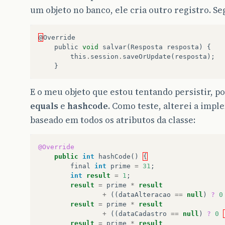
um objeto no banco, ele cria outro registro. S
@
Override
public
void
salvar
(
Resposta
resposta
)
{
this
.
session
.
saveOrUpdate
(
resposta
);
}
E o meu objeto que estou tentando persistir, 
equals
e
hashcode
. Como teste, alterei a imp
baseado em todos os atributos da classe:
@Override
public
int
hashCode
()
{
final
int
prime
=
31
;
int
result
=
1
;
result
=
prime
*
result
+
((
dataAlteracao
==
null
)
?
0
result
=
prime
*
result
+
((
dataCadastro
==
null
)
?
0
result
=
prime
*
result