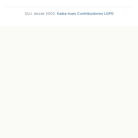
GUJ: desde 2002.
·
Saiba mais
·
Contribuidores
·
LGPD