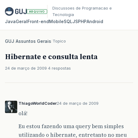
Discussoes de Programacao e
ARQUIVO
Tecnologia
Java
Geral
Front‑end
Mobile
SQL
JS
PHP
Android
GUJ
/
Assuntos Gerais
/
Topico
Hibernate e consulta lenta
24 de março de 2009
4 respostas
ThiagoWorldCoder
24 de março de 2009
olá!
Eu estou fazendo uma query bem simples
utilizando o hibernate, entretanto no meu