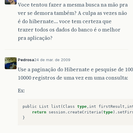
Voce tentou fazer a mesma busca na mão pra
ver se demora também? A culpa as vezes não
é do hibernate… voce tem certeza que
trazer todos os dados do banco é o melhor
pra aplicação?
Pedrosa
24 de mar. de 2009
Use a paginação do Hibernate e pesquise de 10
10000 registros de uma vez em uma consulta:
Ex:
public
List
list
(
Class
type
,
int
firstResult
,
in
return
session
.
createCriteria
(
type
).
setFir
}