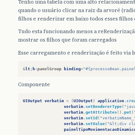
Tenho uma tabela com uma alto relacionamento
quando o usuário clicar na raiz da arvoré (radi
filhos e renderizar em baixo todos esses filhos
Tudo esta funcionando menos a reRenderizaçã
mostrar os filhos que foram carregados
Esse carregamento e renderização é feito via bi
&
lt
;
h
:
panelGroup
binding
=
"#{processoBean.paine
Componente
UIOutput
verbatim
=
(
UIOutput
)
application
.
cre
verbatim
.
setRendererType
(
"jav
verbatim
.
getAttributes
()
.
put
(
verbatim
.
setId
(
"verbatimName_
verbatim
.
setValue
(
"&lt;div cl
painelTipoMovimentacaoDinamic