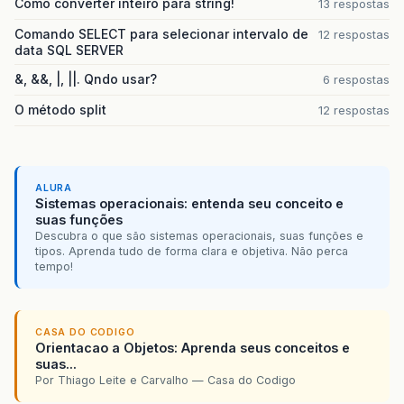
Como converter inteiro para string!
13 respostas
verbatim
.
setId
(
"verbatimName_
verbatim
.
setValue
(
"&lt;/div&g
Comando SELECT para selecionar intervalo de
12 respostas
data SQL SERVER
painelTipoMovimentacaoDinamic
&, &&, |, ||. Qndo usar?
6 respostas
verbatim
=
(
UIOutput
)
applica
verbatim
.
setRendererType
(
"jav
O método split
12 respostas
verbatim
.
getAttributes
()
.
put
(
verbatim
.
setId
(
"verbatimName_
verbatim
.
setValue
(
"&lt;span c
painelTipoMovimentacaoDinamic
ALURA
Sistemas operacionais: entenda seu conceito e
suas funções
Descubra o que são sistemas operacionais, suas funções e
tipos. Aprenda tudo de forma clara e objetiva. Não perca
tempo!
CASA DO CODIGO
Orientacao a Objetos: Aprenda seus conceitos e
suas...
Por Thiago Leite e Carvalho — Casa do Codigo