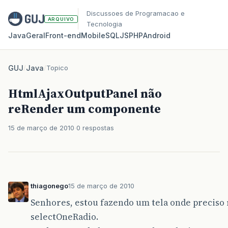
Discussoes de Programacao e
ARQUIVO
Tecnologia
Java
Geral
Front‑end
Mobile
SQL
JS
PHP
Android
GUJ
/
Java
/
Topico
HtmlAjaxOutputPanel não
reRender um componente
15 de março de 2010
0 respostas
thiagonego
15 de março de 2010
Senhores, estou fazendo um tela onde preciso
selectOneRadio.