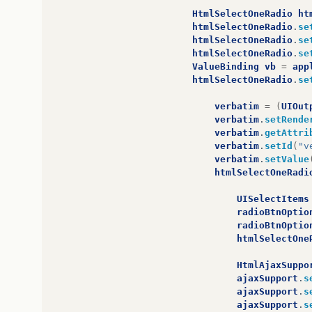
HtmlSelectOneRadio
ht
htmlSelectOneRadio
.
se
htmlSelectOneRadio
.
se
htmlSelectOneRadio
.
se
ValueBinding
vb
=
app
htmlSelectOneRadio
.
se
verbatim
=
(
UIOut
verbatim
.
setRende
verbatim
.
getAttri
verbatim
.
setId
(
"v
verbatim
.
setValue
htmlSelectOneRadi
UISelectItems
radioBtnOptio
radioBtnOptio
htmlSelectOne
HtmlAjaxSuppo
ajaxSupport
.
s
ajaxSupport
.
s
ajaxSupport
.
s