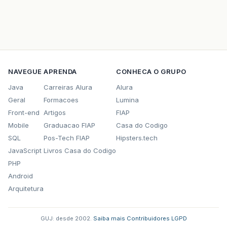
NAVEGUE
APRENDA
CONHECA O GRUPO
Java
Carreiras Alura
Alura
Geral
Formacoes
Lumina
Front-end
Artigos
FIAP
Mobile
Graduacao FIAP
Casa do Codigo
SQL
Pos-Tech FIAP
Hipsters.tech
JavaScript
Livros Casa do Codigo
PHP
Android
Arquitetura
GUJ: desde 2002.
·
Saiba mais
·
Contribuidores
·
LGPD