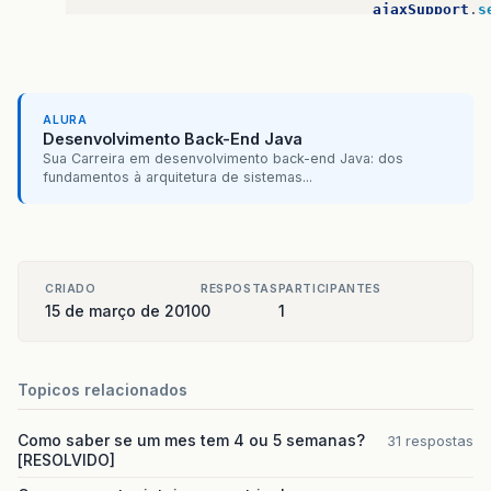
ajaxSupport
.
s
htmlSelectOne
verbatim
=
(
UIOut
verbatim
.
setRende
verbatim
.
getAttri
ALURA
verbatim
.
setId
(
"v
Desenvolvimento Back-End Java
verbatim
.
setValue
Sua Carreira em desenvolvimento back-end Java: dos
htmlSelectOneRadi
fundamentos à arquitetura de sistemas...
verbatim
=
(
UIOut
verbatim
.
setRende
verbatim
.
getAttri
verbatim
.
setId
(
"v
CRIADO
RESPOSTAS
PARTICIPANTES
verbatim
.
setValue
15 de março de 2010
0
1
htmlSelectOneRadi
htmlSelectOneRadio
.
ge
Topicos relacionados
painelTipoMovimentacaoDinamic
Como saber se um mes tem 4 ou 5 semanas?
31 respostas
verbatim
=
(
UIOutput
)
applica
[RESOLVIDO]
verbatim
.
setRendererType
(
"jav
verbatim
.
getAttributes
()
.
put
(