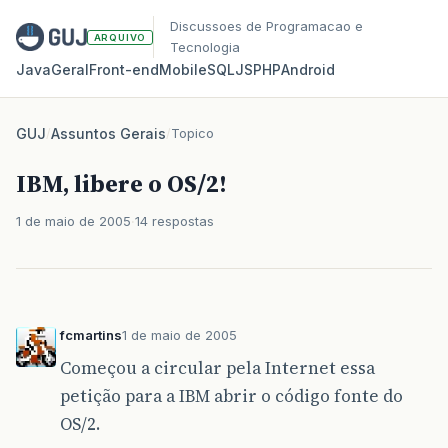
Discussoes de Programacao e
ARQUIVO
Tecnologia
Java
Geral
Front‑end
Mobile
SQL
JS
PHP
Android
GUJ
/
Assuntos Gerais
/
Topico
IBM, libere o OS/2!
1 de maio de 2005
14 respostas
fcmartins
1 de maio de 2005
Começou a circular pela Internet essa
petição para a IBM abrir o código fonte do
OS/2.