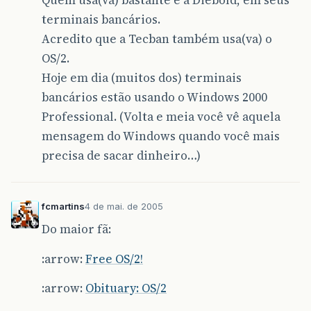
Quem usa(va) bastante é a Diebold, em seus
terminais bancários.
Acredito que a Tecban também usa(va) o
OS/2.
Hoje em dia (muitos dos) terminais
bancários estão usando o Windows 2000
Professional. (Volta e meia você vê aquela
mensagem do Windows quando você mais
precisa de sacar dinheiro…)
fcmartins
4 de mai. de 2005
Do maior fã:
:arrow:
Free OS/2!
:arrow:
Obituary: OS/2