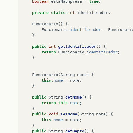
boolean
estaNaEmpresa
=
true
;
private
static
int
identificador
;
Funcionario
()
{
Funcionario
.
identificador
=
Funcionari
}
public
int
getIdentificador
()
{
return
Funcionario
.
identificador
;
}
Funcionario
(
String
nome
)
{
this
.
nome
=
nome
;
}
public
String
getNome
()
{
return
this
.
nome
;
}
public
void
setNome
(
String
nome
)
{
this
.
nome
=
nome
;
}
public
String
getDepto
()
{