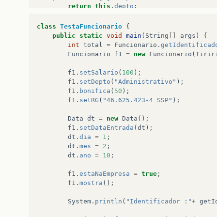
return
this
.
depto
;
}
public
void
setDepto
(
String
depto
)
{
class
TestaFuncionario
{
this
.
depto
=
depto
;
public
static
void
main
(
String
[]
args
)
{
}
int
total
=
Funcionario
.
getIdentificad
public
double
getSalario
()
{
Funcionario
f1
=
new
Funcionario
(
Tirir
return
this
.
salario
;
}
f1
.
setSalario
(
100
);
public
void
setSalario
(
double
salario
)
{
f1
.
setDepto
(
"Administrativo"
);
this
.
salario
=
salario
;
f1
.
bonifica
(
50
);
}
f1
.
setRG
(
"46.625.423-4 SSP"
);
public
Data
getDataEntrada
()
{
return
this
.
dataEntrada
;
Data
dt
=
new
Data
();
}
f1
.
setDataEntrada
(
dt
);
public
void
setDataEntrada
(
Data
dataEntra
dt
.
dia
=
1
;
this
.
dataEntrada
=
dataEntrada
;
dt
.
mes
=
2
;
}
dt
.
ano
=
10
;
public
String
getRG
()
{
return
this
.
rg
;
f1
.
estaNaEmpresa
=
true
;
}
f1
.
mostra
();
public
void
setRG
(
String
rg
)
{
this
.
rg
=
rg
;
System
.
println
(
"Identificador :"
+
getI
}