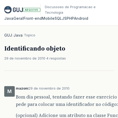
Discussoes de Programacao e
ARQUIVO
Tecnologia
Java
Geral
Front‑end
Mobile
SQL
JS
PHP
Android
GUJ
/
Java
/
Topico
Identificando objeto
29 de novembro de 2010
4 respostas
mazoni
29 de novembro de 2010
M
Bom dia pessoal, tentando fazer esse exercicio 
pede para colocar uma identificador no código:
(opcional) Adicione um atributo na classe Func