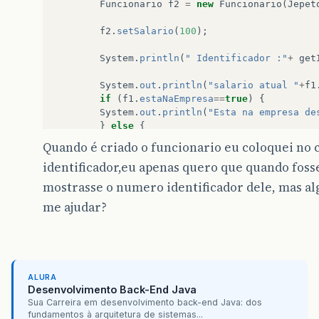
void
bonifica
(
double
aumento
)
{
Funcionario
f2
=
new
Funcionario
(
Jepet
this
.
salario
+=
aumento
;
}
f2
.
setSalario
(
100
);
void
demite
()
{
System
.
println
(
" Identificador :"
+
get
this
.
estaNaEmpresa
=
false
;
System
.
out
.
println
(
"O Funcionario nao 
System
.
out
.
println
(
"salario atual "
+
f1
}
if
(
f1
.
estaNaEmpresa
==
true
)
{
System
.
out
.
println
(
"Esta na empresa de
void
mostra
()
{
}
else
{
System
.
out
.
println
(
"Nome "
+
this
.
nome
)
System
.
out
.
println
(
"Funcionario demiti
Quando é criado o funcionario eu coloquei no 
System
.
out
.
println
(
"Departamento "
+
t
}
System
.
out
.
println
(
"Salario atual"
+
t
identificador,eu apenas quero que quando foss
System
.
out
.
println
(
"RG "
+
this
.
rg
);
if
(
f1
==
f2
)
{
mostrasse o numero identificador dele, mas al
System
.
out
.
println
(
"Esta na empresa: "
System
.
out
.
println
(
"Iguais"
);
me ajudar?
System
.
out
.
println
(
"Dia: "
+
this
.
data
}
else
{
System
.
out
.
println
(
"Mes: "
+
this
.
data
System
.
out
.
println
(
"Diferentes"
);
System
.
out
.
println
(
"Ano: "
+
this
.
data
}
}
}
}
}
ALURA
Desenvolvimento Back-End Java
Sua Carreira em desenvolvimento back-end Java: dos
fundamentos à arquitetura de sistemas...