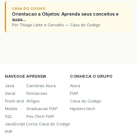
CASA DO CODIGO
Orientacao a Objetos: Aprenda seus conceitos e
suas...
Por Thiago Leite e Carvalho — Casa do Codigo
NAVEGUE
APRENDA
CONHECA O GRUPO
Java
Carreiras Alura
Alura
Geral
Formacoes
FIAP
Front-end
Artigos
Casa do Codigo
Mobile
Graduacao FIAP
Hipsters.tech
SQL
Pos-Tech FIAP
JavaScript
Livros Casa do Codigo
PHP