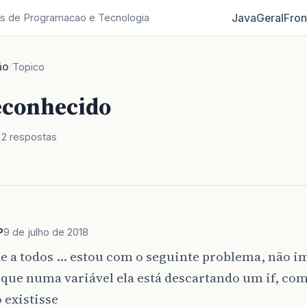
Java
Geral
Fron
s de Programacao e Tecnologia
ão
/
Topico
reconhecido
2 respostas
P
9 de julho de 2018
e a todos … estou com o seguinte problema, não im
que numa variável ela está descartando um if, com
o existisse