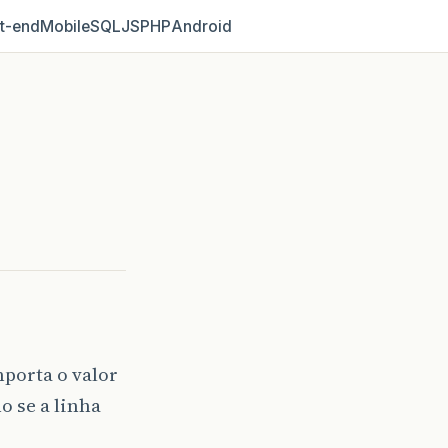
t‑end
Mobile
SQL
JS
PHP
Android
porta o valor
o se a linha