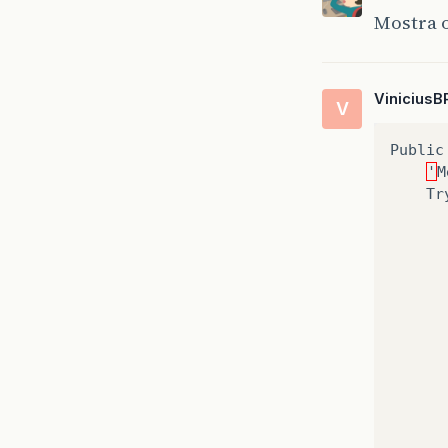
Mostra 
ViniciusB
V
Public
'
M
Tr