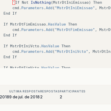
'
If
Not
IsNothing
(
MstrDtIniEmissao
)
Then
cmd
.
Parameters
.
Add
(
"MstrDtIniEmissao"
,
MstrD
End
If
If
MstrDtFimEmissao
.
HasValue
Then
cmd
.
Parameters
.
Add
(
"MstrDtFimEmissao"
,
MstrD
End
If
If
MstrDtIniVcto
.
HasValue
Then
cmd
.
Parameters
.
Add
(
"MstrDtIniVcto"
,
MstrDtIn
End
If
If
MstrDtFimVcto
.
HasValue
Then
cmd
.
Parameters
.
Add
(
"MstrDtFimVcto"
,
MstrDtFi
End
If
If
MstrDtIniOper
.
HasValue
Then
ULTIMA RESPOSTA
RESPOSTAS
PARTICIPANTES
cmd
.
Parameters
.
Add
(
"MstrDtIniOper"
,
MstrDtIn
 2018
9 de jul. de 2018
2
2
End
If