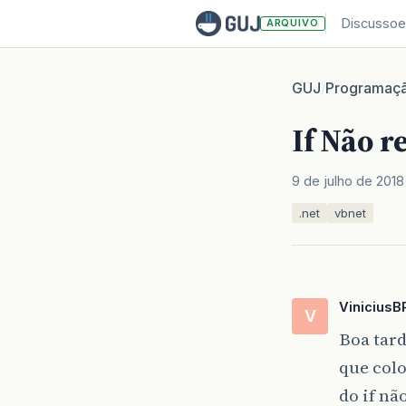
Discussoe
ARQUIVO
GUJ
Programaç
/
If Não 
9 de julho de 2018
.net
vbnet
ViniciusB
V
Boa tard
que colo
do if nã