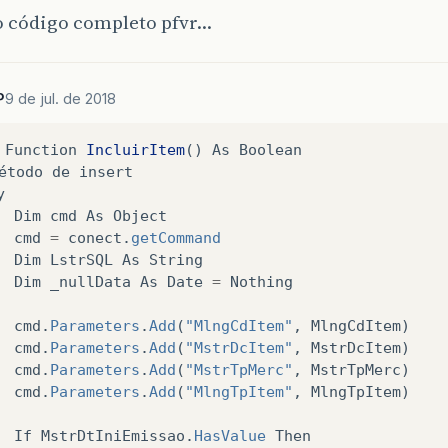
o código completo pfvr…
P
9 de jul. de 2018
Function
IncluirItem
()
As
Boolean
étodo
de
insert
y
Dim
cmd
As
Object
cmd
=
conect
.
getCommand
Dim
LstrSQL
As
String
Dim
_nullData
As
Date
=
Nothing
cmd
.
Parameters
.
Add
(
"MlngCdItem"
,
MlngCdItem
)
cmd
.
Parameters
.
Add
(
"MstrDcItem"
,
MstrDcItem
)
cmd
.
Parameters
.
Add
(
"MstrTpMerc"
,
MstrTpMerc
)
cmd
.
Parameters
.
Add
(
"MlngTpItem"
,
MlngTpItem
)
If
MstrDtIniEmissao
.
HasValue
Then