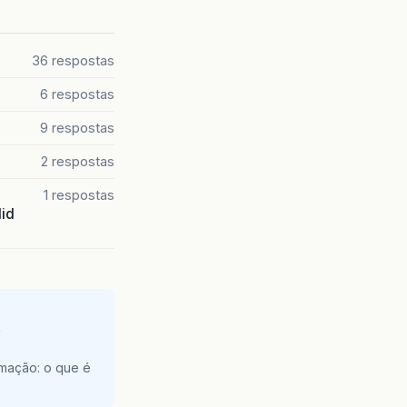
mOper
)
36 respostas
6 respostas
r
)
r
)
9 respostas
2 respostas
eRF
)
1 respostas
seBMF
)
lid
seFAQ
)
mpromisso
)
F
)
restimo
)
e
Vedadas
)
o
)
amação: o que é
ole
)
orizado
)