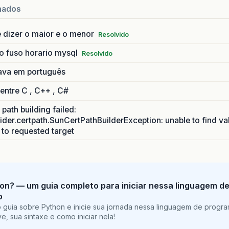
If
MstrDtFimOper
.
HasValue
Then
nados
cmd
.
Parameters
.
Add
(
"MstrDtFimOper"
,
MstrDtFi
End
If
 dizer o maior e o menor
Resolvido
cmd
.
Parameters
.
Add
(
"MlngCdSeto"
,
MlngCdSeto
)
o fuso horario mysql
Resolvido
cmd
.
Parameters
.
Add
(
"MlngTpEmissor"
,
MlngTpEmisso
cmd
.
Parameters
.
Add
(
"MlngCdEmissor"
,
MlngCdEmisso
ava em português
cmd
.
Parameters
.
Add
(
"MstrTpRenda"
,
MstrTpRenda
)
 entre C , C++ , C#
cmd
.
Parameters
.
Add
(
"MlngIdIndice"
,
MlngIdIndice
)
cmd
.
Parameters
.
Add
(
"MlngCdClasseRF"
,
MlngCdClass
path building failed:
cmd
.
Parameters
.
Add
(
"MstrCdClasseBMF"
,
MstrCdClas
ider.certpath.SunCertPathBuilderException: unable to find va
cmd
.
Parameters
.
Add
(
"MlngCdClasseFAQ"
,
MlngCdClas
h to requested target
cmd
.
Parameters
.
Add
(
"MlngIdInst"
,
MlngIdInst
)
cmd
.
Parameters
.
Add
(
"MstrFgCompromisso"
,
MstrFgCo
cmd
.
Parameters
.
Add
(
"MstrTpAtivoRF"
,
MstrTpAtivoR
cmd
.
Parameters
.
Add
(
"MlngCdAtivo"
,
MlngCdAtivo
)
cmd
.
Parameters
.
Add
(
"MintTpEmprestimo"
,
MintTpEmp
on? — um guia completo para iniciar nessa linguagem d
cmd
.
Parameters
.
Add
(
"MstrAcoesVedadas"
,
MstrAcoes
o
cmd
.
Parameters
.
Add
(
"MstrTpPosicao"
,
MstrTpPosica
 guia sobre Python e inicie sua jornada nessa linguagem de progr
cmd
.
Parameters
.
Add
(
"MstrTpControle"
,
MstrTpContr
e, sua sintaxe e como iniciar nela!
cmd
.
Parameters
.
Add
(
"MstrFgAutorizado"
,
MstrFgAut