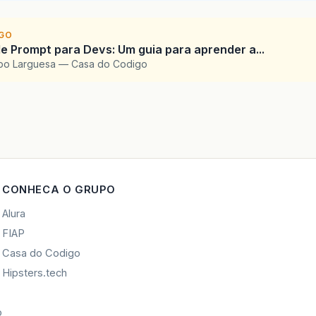
cmd
.
Parameters
.
Add
(
"MstrFgDerivFut"
,
MstrFgDeriv
cmd
.
Parameters
.
Add
(
"MstrFgDerivTer"
,
MstrFgDeriv
IGO
cmd
.
Parameters
.
Add
(
"MstrFgDerivOpc"
,
MstrFgDeriv
e Prompt para Devs: Um guia para aprender a...
cmd
.
Parameters
.
Add
(
"MstrFgDerivOpcFut"
,
MstrFgDe
upo Larguesa — Casa do Codigo
cmd
.
Parameters
.
Add
(
"MstrCdFaqs"
,
MstrCdFaqs
)
cmd
.
Parameters
.
Add
(
"MstrFgCobertura"
,
MstrFgCobe
cmd
.
Parameters
.
Add
(
"MstrFgDerivFLX"
,
MstrFgDeriv
cmd
.
Parameters
.
Add
(
"MstrFgDerivSWP"
,
MstrFgDeriv
cmd
.
Parameters
.
Add
(
"MstrFgDerivTMC"
,
MstrFgDeriv
LstrSQL
=
" INSERT INTO T_Tabela ("
Call
fgAddSQL
(
LstrSQL
,
" enqu_cd_item "
)
CONHECA O GRUPO
Call
fgAddSQL
(
LstrSQL
,
",enqu_dc_item "
)
Call
fgAddSQL
(
LstrSQL
,
",enqu_tp_merc "
)
Alura
Call
fgAddSQL
(
LstrSQL
,
",enqu_tp_item "
)
FIAP
Casa do Codigo
If
MstrDtIniEmissao
.
HasValue
Then
Hipsters.tech
Call
fgAddSQL
(
LstrSQL
,
",enqu_dt_ini_emissao
End
If
o