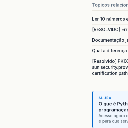
Topicos relacio
Ler 10 números e
[RESOLVIDO] Err
Documentação j
Qual a diferença
[Resolvido] PKIX 
sun.security.prov
certification pat
ALURA
O que é Pyth
programaçã
Acesse agora o
e para que serv