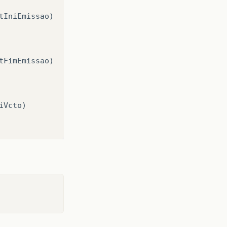
tIniEmissao
)
tFimEmissao
)
iVcto
)
mVcto
)
iOper
)