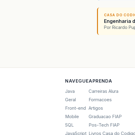
CASA DO COD
Engenharia d
Por Ricardo P
NAVEGUE
APRENDA
Java
Carreiras Alura
Geral
Formacoes
Front-end
Artigos
Mobile
Graduacao FIAP
SQL
Pos-Tech FIAP
JavaScript
Livros Casa do Codig