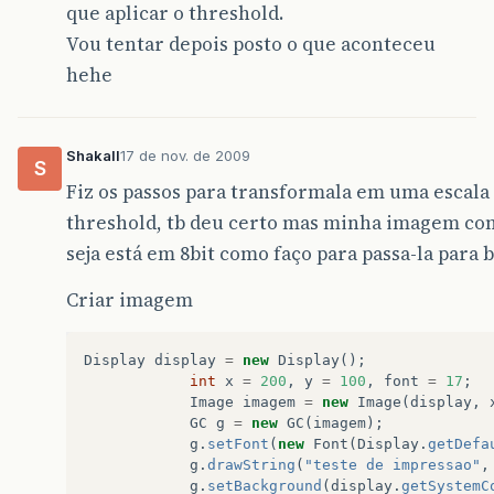
que aplicar o threshold.
Vou tentar depois posto o que aconteceu
hehe
Shakall
17 de nov. de 2009
S
Fiz os passos para transformala em uma escala c
threshold, tb deu certo mas minha imagem cont
seja está em 8bit como faço para passa-la para 
Criar imagem
Display
display
=
new
Display
();
int
x
=
200
,
y
=
100
,
font
=
17
;
Image
imagem
=
new
Image
(
display
,
GC
g
=
new
GC
(
imagem
);
g
.
setFont
(
new
Font
(
Display
.
getDefa
g
.
drawString
(
"teste de impressao"
,
g
.
setBackground
(
display
.
getSystemC