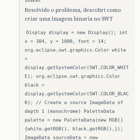
Shakall:
Resolvido o problema, descobri como
criar uma Imagem binaria no SWT
Display display = new Display(); int
x = 384, y = 1800, font = 14;
org.eclipse.swt.graphics.Color white
=
display.getSystemColor(SWT.COLOR_WHIT
E); org.eclipse.swt.graphics.Color
black =
display.getSystemColor(SWT.COLOR_BLAC
K); // Create a source ImageData of
depth 1 (monochrome) PaletteData
palette = new PaletteData(new RGB[]
{white.getRGB(), black.getRGB(),});
ImageData sourceData = new