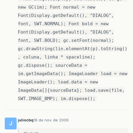
new GC(im); Font normal = new
Font(Display.getDefault(), "DIALOG",
font, SWT.NORMAL); Font bold = new
Font(Display.getDefault(), "DIALOG",
font, SWT.BOLD); gc.setFont(normal);
gc.drawString(lin.elementAt(p).toString()
, coluna, linha * spaceline);
gc.dispose(); sourceData =
im.getImageData(); ImageLoader load = new
ImageLoader(); load.data = new
ImageData[]{sourceData}; load.save(file,
SWT.IMAGE_BMP); im.dispose();
juliocbq
18 de nov. de 2009
J