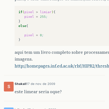
if
(
pixel
>
limiar
)
pixel
=
255
;
else
{

pixel
=
0
;
aqui tem um livro completo sobre processame
imagens.
http://homepages.inf.ed.ac.uk/rbf/HIPR2/thres
Shakall
17 de nov. de 2009
S
este limear seria oque?