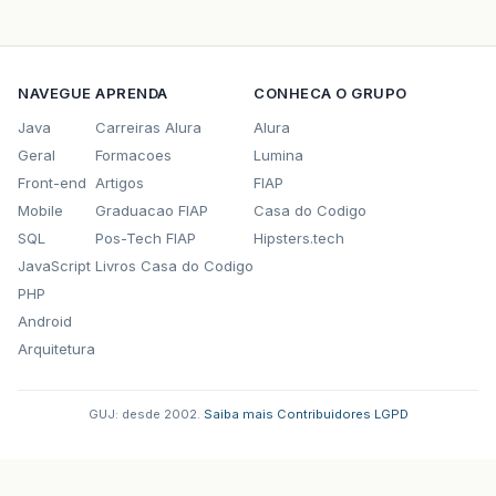
NAVEGUE
APRENDA
CONHECA O GRUPO
Java
Carreiras Alura
Alura
Geral
Formacoes
Lumina
Front-end
Artigos
FIAP
Mobile
Graduacao FIAP
Casa do Codigo
SQL
Pos-Tech FIAP
Hipsters.tech
JavaScript
Livros Casa do Codigo
PHP
Android
Arquitetura
GUJ: desde 2002.
·
Saiba mais
·
Contribuidores
·
LGPD