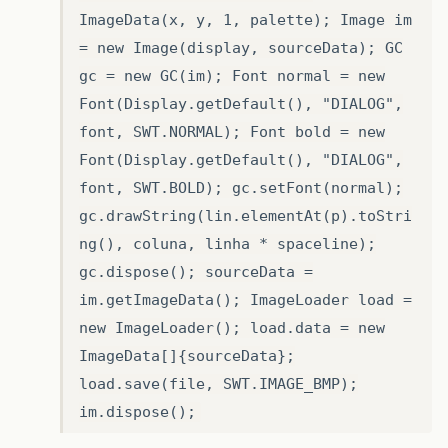
ImageData(x, y, 1, palette); Image im
= new Image(display, sourceData); GC
gc = new GC(im); Font normal = new
Font(Display.getDefault(), "DIALOG",
font, SWT.NORMAL); Font bold = new
Font(Display.getDefault(), "DIALOG",
font, SWT.BOLD); gc.setFont(normal);
gc.drawString(lin.elementAt(p).toStri
ng(), coluna, linha * spaceline);
gc.dispose(); sourceData =
im.getImageData(); ImageLoader load =
new ImageLoader(); load.data = new
ImageData[]{sourceData};
load.save(file, SWT.IMAGE_BMP);
im.dispose();