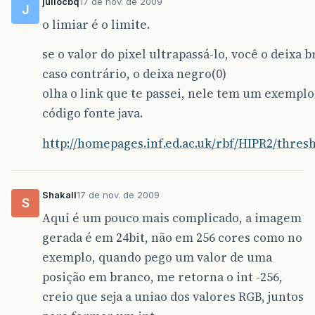
juliocbq
17 de nov. de 2009
J
o limiar é o limite.
se o valor do pixel ultrapassá-lo, você o deixa b
caso contrário, o deixa negro(0)
olha o link que te passei, nele tem um exempl
código fonte java.
http://homepages.inf.ed.ac.uk/rbf/HIPR2/thre
Shakall
17 de nov. de 2009
S
Aqui é um pouco mais complicado, a imagem
gerada é em 24bit, não em 256 cores como no
exemplo, quando pego um valor de uma
posição em branco, me retorna o int -256,
creio que seja a uniao dos valores RGB, juntos