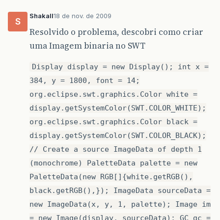
Shakall
18 de nov. de 2009
S
Resolvido o problema, descobri como criar
uma Imagem binaria no SWT
Display display = new Display(); int x =
384, y = 1800, font = 14;
org.eclipse.swt.graphics.Color white =
display.getSystemColor(SWT.COLOR_WHITE);
org.eclipse.swt.graphics.Color black =
display.getSystemColor(SWT.COLOR_BLACK);
// Create a source ImageData of depth 1
(monochrome) PaletteData palette = new
PaletteData(new RGB[]{white.getRGB(),
black.getRGB(),}); ImageData sourceData =
new ImageData(x, y, 1, palette); Image im
= new Image(display, sourceData); GC gc =