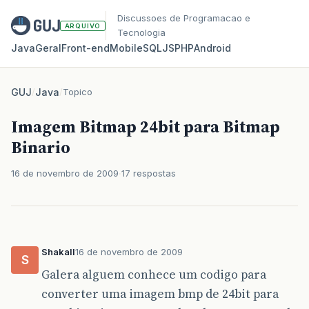
Discussoes de Programacao e
ARQUIVO
Tecnologia
Java
Geral
Front‑end
Mobile
SQL
JS
PHP
Android
GUJ
/
Java
/
Topico
Imagem Bitmap 24bit para Bitmap
Binario
16 de novembro de 2009
17 respostas
Shakall
16 de novembro de 2009
S
Galera alguem conhece um codigo para
converter uma imagem bmp de 24bit para