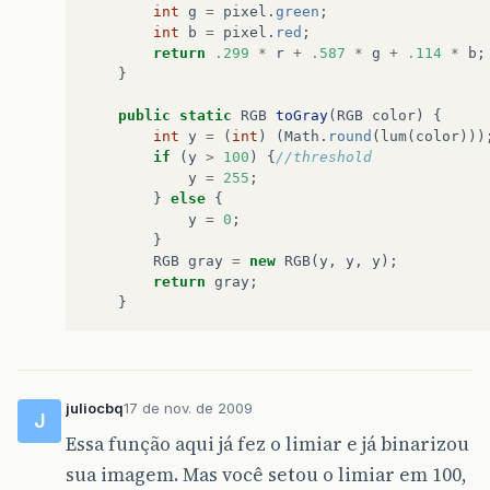
int
g
=
pixel
.
green
;
int
b
=
pixel
.
red
;
return
.299
*
r
+
.587
*
g
+
.114
*
b
;
}
public
static
RGB
toGray
(
RGB
color
)
{
int
y
=
(
int
)
(
Math
.
round
(
lum
(
color
)))
if
(
y
>
100
)
{
//threshold
y
=
255
;
}
else
{
y
=
0
;
}
RGB
gray
=
new
RGB
(
y
,
y
,
y
);
return
gray
;
}
juliocbq
17 de nov. de 2009
J
Essa função aqui já fez o limiar e já binarizou
sua imagem. Mas você setou o limiar em 100,