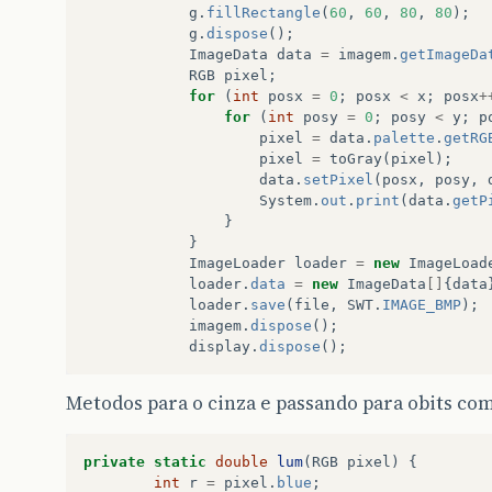
g
.
fillRectangle
(
60
,
60
,
80
,
80
);
g
.
dispose
();
ImageData
data
=
imagem
.
getImageDa
RGB
pixel
;
for
(
int
posx
=
0
;
posx
<
x
;
posx
+
for
(
int
posy
=
0
;
posy
<
y
;
p
pixel
=
data
.
palette
.
getRG
pixel
=
toGray
(
pixel
);
data
.
setPixel
(
posx
,
posy
,
System
.
out
.
print
(
data
.
getP
}
}
ImageLoader
loader
=
new
ImageLoad
loader
.
data
=
new
ImageData
[]
{
data
loader
.
save
(
file
,
SWT
.
IMAGE_BMP
);
imagem
.
dispose
();
display
.
dispose
();
Metodos para o cinza e passando para obits com
private
static
double
lum
(
RGB
pixel
)
{
int
r
=
pixel
.
blue
;