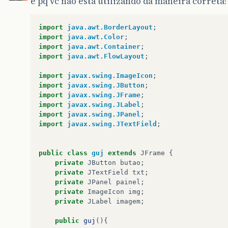
é pq vc não está utilizando da maneira correta! 
import
java.awt.BorderLayout
;
import
java.awt.Color
;
import
java.awt.Container
;
import
java.awt.FlowLayout
;
import
javax.swing.ImageIcon
;
import
javax.swing.JButton
;
import
javax.swing.JFrame
;
import
javax.swing.JLabel
;
import
javax.swing.JPanel
;
import
javax.swing.JTextField
;
public
class
guj
extends
JFrame
{
private
JButton
butao
;
private
JTextField
txt
;
private
JPanel
painel
;
private
ImageIcon
img
;
private
JLabel
imagem
;
public
guj
(){