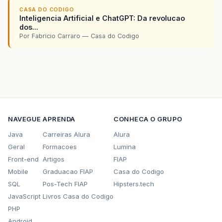
CASA DO CODIGO
Inteligencia Artificial e ChatGPT: Da revolucao
dos...
Por Fabricio Carraro — Casa do Codigo
NAVEGUE
APRENDA
CONHECA O GRUPO
Java
Carreiras Alura
Alura
Geral
Formacoes
Lumina
Front-end
Artigos
FIAP
Mobile
Graduacao FIAP
Casa do Codigo
SQL
Pos-Tech FIAP
Hipsters.tech
JavaScript
Livros Casa do Codigo
PHP
Android