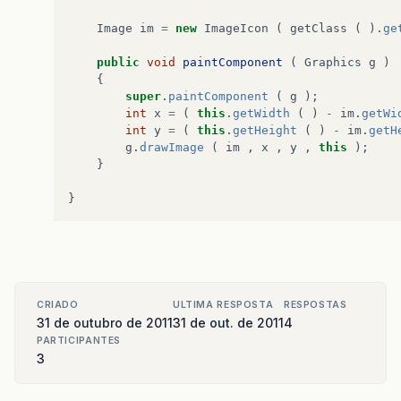
this
.
setResizable
(
false
);
Image
im
=
new
ImageIcon
(
getClass
(
).
ge
this
.
setLocationRelativeTo
(
null
);
this
.
setVisible
(
true
);
public
void
paintComponent
(
Graphics
g
)
{
super
.
paintComponent
(
g
);
int
x
=
(
this
.
getWidth
(
)
-
im
.
getWi
int
y
=
(
this
.
getHeight
(
)
-
im
.
getH
}
g
.
drawImage
(
im
,
x
,
y
,
this
);
public
static
void
main
(
String
[]
args
)
{
}
new
guj
();
}
}
}
CRIADO
ULTIMA RESPOSTA
RESPOSTAS
31 de outubro de 2011
31 de out. de 2011
4
PARTICIPANTES
3