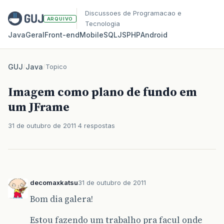
Discussoes de Programacao e
ARQUIVO
Tecnologia
Java
Geral
Front‑end
Mobile
SQL
JS
PHP
Android
GUJ
/
Java
/
Topico
Imagem como plano de fundo em
um JFrame
31 de outubro de 2011
4 respostas
decomaxkatsu
31 de outubro de 2011
Bom dia galera!
Estou fazendo um trabalho pra facul onde