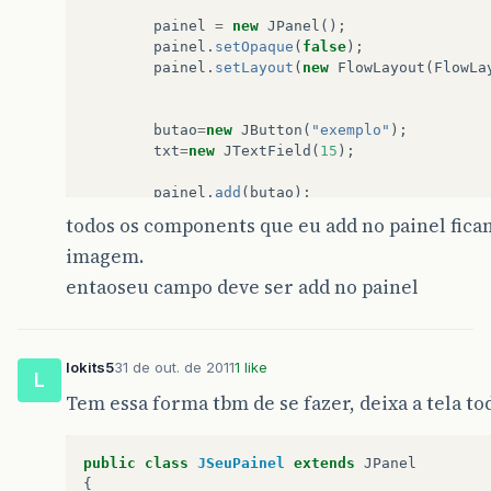
painel
=
new
JPanel
();
painel
.
setOpaque
(
false
);
painel
.
setLayout
(
new
FlowLayout
(
FlowLa
butao
=
new
JButton
(
"exemplo"
);
txt
=
new
JTextField
(
15
);
painel
.
add
(
butao
);
painel
.
add
(
txt
);
todos os components que eu add no painel fica
imagem.
setGlassPane
(
painel
);
getGlassPane
().
setVisible
(
true
);
entaoseu campo deve ser add no painel
Container
c
=
getContentPane
();
c
.
setLayout
(
new
BorderLayout
());
lokits5
31 de out. de 2011
1 like
L
img
=
new
ImageIcon
(
getClass
().
getReso
Tem essa forma tbm de se fazer, deixa a tela t
imagem
=
new
JLabel
(
img
);
c
.
add
(
imagem
,
BorderLayout
.
CENTER
);
public
class
JSeuPainel
extends
JPanel
c
.
setBackground
(
Color
.
BLACK
);
{
this
.
setSize
(
310
,
240
);