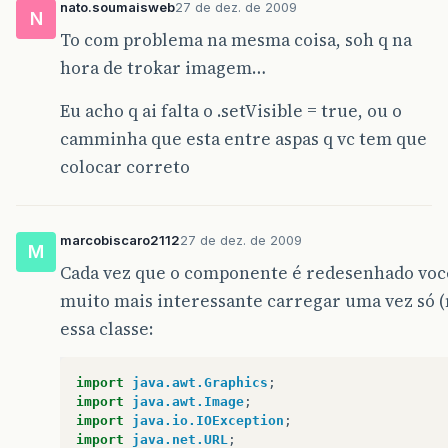
nato.soumaisweb
27 de dez. de 2009
N
To com problema na mesma coisa, soh q na
hora de trokar imagem…
Eu acho q ai falta o .setVisible = true, ou o
camminha que esta entre aspas q vc tem que
colocar correto
marcobiscaro2112
27 de dez. de 2009
M
Cada vez que o componente é redesenhado voc
muito mais interessante carregar uma vez só (
essa classe:
import
java.awt.Graphics
;
import
java.awt.Image
;
import
java.io.IOException
;
import
java.net.URL
;