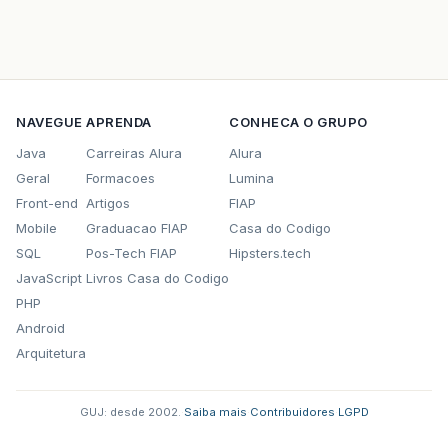
NAVEGUE
APRENDA
CONHECA O GRUPO
Java
Carreiras Alura
Alura
Geral
Formacoes
Lumina
Front-end
Artigos
FIAP
Mobile
Graduacao FIAP
Casa do Codigo
SQL
Pos-Tech FIAP
Hipsters.tech
JavaScript
Livros Casa do Codigo
PHP
Android
Arquitetura
GUJ: desde 2002.
·
Saiba mais
·
Contribuidores
·
LGPD