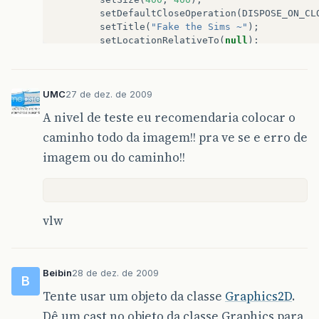
setDefaultCloseOperation
(
DISPOSE_ON_CL
setTitle
(
"Fake the Sims ~"
);
setLocationRelativeTo
(
null
);
ImagePanel
p
;
try
{
UMC
27 de dez. de 2009
p
=
new
ImagePanel
(
getClass
().
getR
add
(
p
);
A nivel de teste eu recomendaria colocar o
}
catch
(
IOException
e
)
{
caminho todo da imagem!! pra ve se e erro de
JOptionPane
.
showMessageDialog
(
this
+
" carregar a imagem:\n"
imagem ou do caminho!!
JOptionPane
.
ERROR_MESSAGE
)
}
}
vlw
/**
	 * Método main que cria e mostra uma instâ
	 * 
	 * @param args
Beibin
28 de dez. de 2009
B
	 *            parâmetros da linha de coman
Tente usar um objeto da classe
Graphics2D
.
	 */
public
static
void
main
(
String
[]
args
)
{
Dê um cast no objeto da classe Graphics para