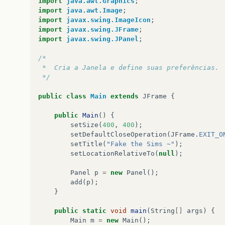
import
java.awt.Graphics
;
import
java.awt.Image
;
import
javax.swing.ImageIcon
;
import
javax.swing.JFrame
;
import
javax.swing.JPanel
;
/*
 *  Cria a Janela e define suas preferências.
 */
public
class
Main
extends
JFrame
{
public
Main
()
{
setSize
(
400
,
400
);
setDefaultCloseOperation
(
JFrame
.
EXIT_O
setTitle
(
"Fake the Sims ~"
);
setLocationRelativeTo
(
null
);
Panel
p
=
new
Panel
();
add
(
p
);
}
public
static
void
main
(
String
[]
args
)
{
Main
m
=
new
Main
();