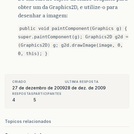
SwingUtilities
.
invokeLater
(
new
Runnabl
obter um da Graphics2D, e utilize-o para
@Override
desenhar a imagem:
public
void
run
()
{
new
MainFrame
(
"/room.png"
).
set
public void paintComponent(Graphics g) {
}
super.paintComponent(g); Graphics2D g2d =
});
}
(Graphics2D) g; g2d.drawImage(image, 0,
0, this); }
/**
	 * Classe usada para desenhar a imagem.
	 */
private
class
ImagePanel
extends
JPanel
{
private
static
final
long
serialVersio
CRIADO
ULTIMA RESPOSTA
27 de dezembro de 2009
28 de dez. de 2009
/**
		 * A imagem que será desenhada.
RESPOSTAS
PARTICIPANTES
		 */
4
5
private
Image
image
;
/**
Topicos relacionados
		 * Construtor que carrega a imagem a s
		 * 
		 * @param url