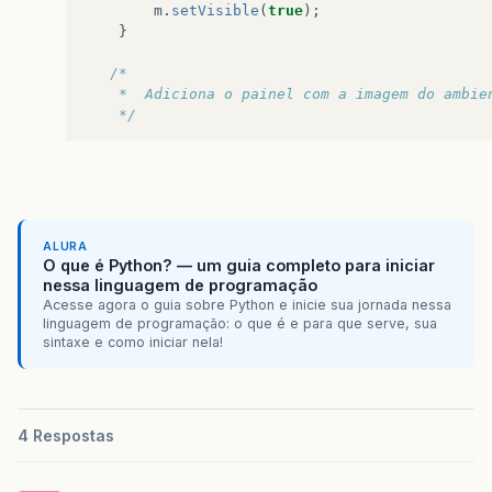
m
.
setVisible
(
true
);
}
/*
    *  Adiciona o painel com a imagem do ambie
    */
class
Panel
extends
JPanel
{
@Override
public
void
paintComponent
(
Graphics
g
)
Image
room
=
new
ImageIcon
(
"room.j
ALURA
g
.
drawImage
(
room
,
0
,
0
,
this
);
O que é Python? — um guia completo para iniciar
}
nessa linguagem de programação
}
Acesse agora o guia sobre Python e inicie sua jornada nessa
linguagem de programação: o que é e para que serve, sua
}
sintaxe e como iniciar nela!
4 Respostas