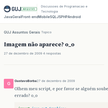
Discussoes de Programacao e
ARQUIVO
Tecnologia
Java
Geral
Front‑end
Mobile
SQL
JS
PHP
Android
GUJ
/
Assuntos Gerais
/
Topico
Imagem não aparece? o_o
27 de dezembro de 2009
4 respostas
GustavoBorba
27 de dezembro de 2009
G
Olhem meu script, e por favor se alguém souber
errado? o_o