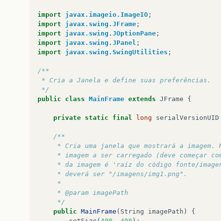
import
javax.imageio.ImageIO
;
import
javax.swing.JFrame
;
import
javax.swing.JOptionPane
;
import
javax.swing.JPanel
;
import
javax.swing.SwingUtilities
;
/**
 * Cria a Janela e define suas preferências.
 */
public
class
MainFrame
extends
JFrame
{
private
static
final
long
serialVersionUID
/**
	 * Cria uma janela que mostrará a imagem. 
	 * imagem a ser carregado (deve começar co
	 * da imagem é 'raíz do código fonte/image
	 * deverá ser "/imagens/img1.png".
	 * 
	 * @param imagePath
	 */
public
MainFrame
(
String
imagePath
)
{
setSize
(
400
,
400
);