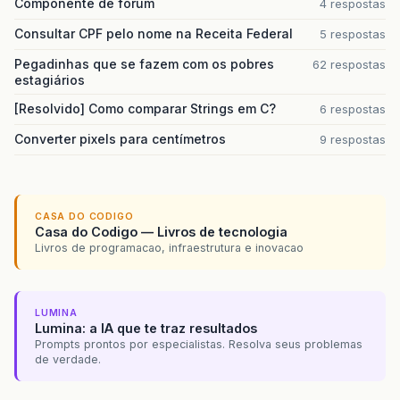
Componente de forum
4 respostas
		 *            a URL usada para carrega
		 * @throws IOException
Consultar CPF pelo nome na Receita Federal
5 respostas
		 *             se a imagem não puder s
Pegadinhas que se fazem com os pobres
62 respostas
		 */
estagiários
public
ImagePanel
(
URL
url
)
throws
IOEx
if
(
url
==
null
)
{
[Resolvido] Como comparar Strings em C?
6 respostas
throw
new
IOException
(
"A image
}
Converter pixels para centímetros
9 respostas
image
=
ImageIO
.
read
(
url
);
}
/**
CASA DO CODIGO
		 * Repinta o componente, desenhando a 
Casa do Codigo — Livros de tecnologia
		 */
Livros de programacao, infraestrutura e inovacao
@Override
public
void
paintComponent
(
Graphics
g
)
g
.
drawImage
(
image
,
0
,
0
,
this
);
}
LUMINA
Lumina: a IA que te traz resultados
}
Prompts prontos por especialistas. Resolva seus problemas
de verdade.
}