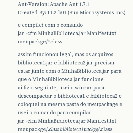
Ant-Version: Apache Ant 1.7.1
Created-By: 11.2-b01 (Sun Microsystems Inc.)
e compilei com o comando
jar -cfm MinhaBiblioteca.jar Manifest.txt
meupackge/*.class
assim funcionou legal, mas os arquivos
biblioteca1.jar e biblioteca2.jar precisar
estar junto com o MinhaBiblioteca.jar para
que o MinhaBiblioteca.jar funcione
ai fiz o seguinte, usei o winrar para
descompactar o biblioteca1 e biblioteca2 e
coloquei na mesma pasta do meupackage e
usei o comando para compilar
jar -cfm MinhaBiblioteca.jar Manifest.txt
meupackge/
.class biblioteca1packge/
.class