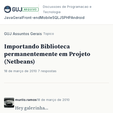
Discussoes de Programacao e
ARQUIVO
Tecnologia
Java
Geral
Front‑end
Mobile
SQL
JS
PHP
Android
GUJ
/
Assuntos Gerais
/
Topico
Importando Biblioteca
permanentemente em Projeto
(Netbeans)
18 de março de 2010
7 respostas
murilo.ramos
18 de março de 2010
Hey galerinha…