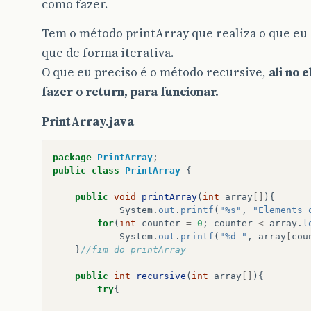
como fazer.
Tem o método printArray que realiza o que eu 
que de forma iterativa.
O que eu preciso é o método recursive,
ali no 
fazer o return, para funcionar.
PrintArray.java
package
PrintArray
;
public
class
PrintArray
{
public
void
printArray
(
int
array
[]
){
System
.
out
.
printf
(
"%s"
,
"Elements 
for
(
int
counter
=
0
;
counter
<
array
.
l
System
.
out
.
printf
(
"%d "
,
array
[
cou
}
//fim do printArray
public
int
recursive
(
int
array
[]
){
try
{