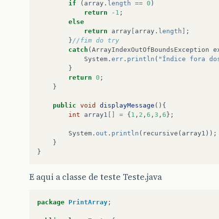
if
(
array
.
length
==
0
)
return
-
1
;
else
return
array
[
array
.
length
]
;
}
//fim do try
catch
(
ArrayIndexOutOfBoundsException
e
System
.
err
.
println
(
"Índice fora do
}
return
0
;
}
public
void
displayMessage
(){
int
array1
[]
=
{
1
,
2
,
6
,
3
,
6
};
System
.
out
.
println
(
recursive
(
array1
));
}
}
E aqui a classe de teste Teste.java
package
PrintArray
;