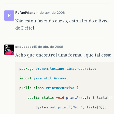
RafaelViana
14 de abr. de 2008
R
Não estou fazendo curso, estou lendo o livro
do Deitel.
sr.sucesso
15 de abr. de 2008
Acho que encontrei uma forma… que tal essa:
package
br.nom.luciano.lima.recursivo
;
import
java.util.Arrays
;
public
class
PrintRecursivo
{
public
static
void
printArray
(
int
lista
[]
)
System
.
out
.
printf
(
"%d "
,
lista
[
0
]
);