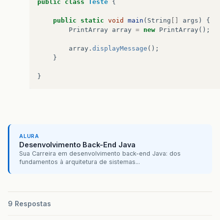
public
class
Teste
{
public
static
void
main
(
String
[]
args
)
{
PrintArray
array
=
new
PrintArray
();
array
.
displayMessage
();
}
}
ALURA
Desenvolvimento Back-End Java
Sua Carreira em desenvolvimento back-end Java: dos
fundamentos à arquitetura de sistemas...
9 Respostas