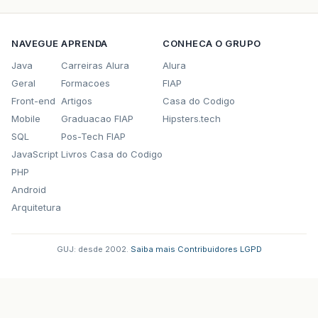
NAVEGUE
APRENDA
CONHECA O GRUPO
Java
Carreiras Alura
Alura
Geral
Formacoes
FIAP
Front-end
Artigos
Casa do Codigo
Mobile
Graduacao FIAP
Hipsters.tech
SQL
Pos-Tech FIAP
JavaScript
Livros Casa do Codigo
PHP
Android
Arquitetura
GUJ: desde 2002.
·
Saiba mais
·
Contribuidores
·
LGPD