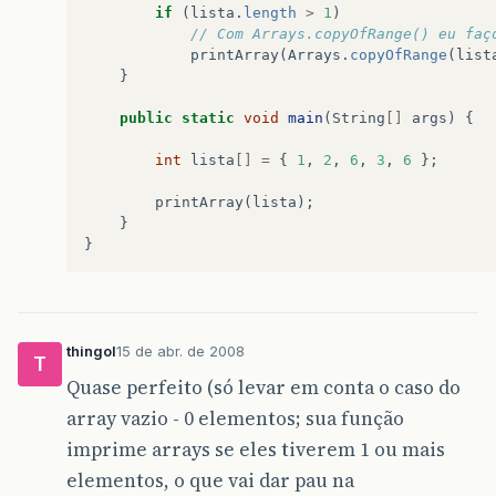
if
(
lista
.
length
>
1
)
// Com Arrays.copyOfRange() eu faç
printArray
(
Arrays
.
copyOfRange
(
list
}
public
static
void
main
(
String
[]
args
)
{
int
lista
[]
=
{
1
,
2
,
6
,
3
,
6
};
printArray
(
lista
);
}
}
thingol
15 de abr. de 2008
T
Quase perfeito (só levar em conta o caso do
array vazio - 0 elementos; sua função
imprime arrays se eles tiverem 1 ou mais
elementos, o que vai dar pau na