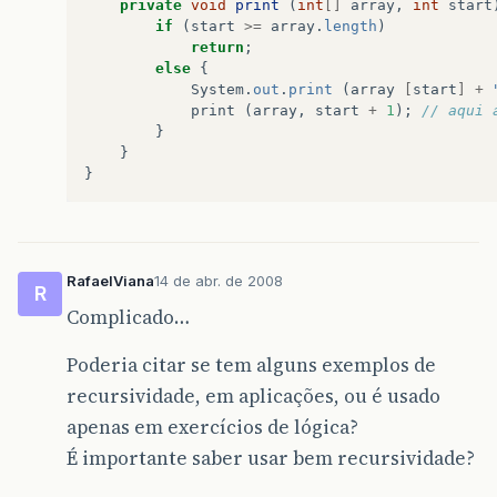
private
void
print
(
int
[]
array
,
int
start
if
(
start
>=
array
.
length
)
return
;
else
{
System
.
out
.
print
(
array
[
start
]
+
print
(
array
,
start
+
1
);
// aqui 
}
}
}
RafaelViana
14 de abr. de 2008
R
Complicado…
Poderia citar se tem alguns exemplos de
recursividade, em aplicações, ou é usado
apenas em exercícios de lógica?
É importante saber usar bem recursividade?