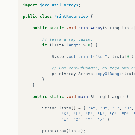
import
java.util.Arrays
;
public
class
PrintRecursivo
{
public
static
void
printArray
(
String
lista
// Testa array vazio.
if
(
lista
.
length
>
0
)
{
System
.
out
.
printf
(
"%s "
,
lista
[
0
]
)
// Com copyOfRange() eu faço uma e
printArray
(
Arrays
.
copyOfRange
(
list
}
}
public
static
void
main
(
String
[]
args
)
{
String
lista
[]
=
{
"A"
,
"B"
,
"C"
,
"D"
,
"K"
,
"L"
,
"M"
,
"N"
,
"O"
,
"P"
,
"W"
,
"X"
,
"Y"
,
"Z"
};
printArray
(
lista
);