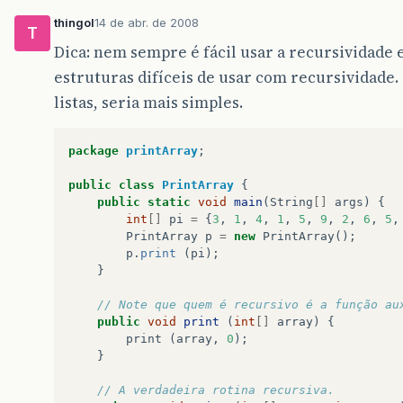
thingol
14 de abr. de 2008
T
Dica: nem sempre é fácil usar a recursividade 
estruturas difíceis de usar com recursividade. 
listas, seria mais simples.
package
printArray
;
public
class
PrintArray
{
public
static
void
main
(
String
[]
args
)
{
int
[]
pi
=
{
3
,
1
,
4
,
1
,
5
,
9
,
2
,
6
,
5
,
PrintArray
p
=
new
PrintArray
();
p
.
print
(
pi
);
}
// Note que quem é recursivo é a função au
public
void
print
(
int
[]
array
)
{
print
(
array
,
0
);
}
// A verdadeira rotina recursiva. 