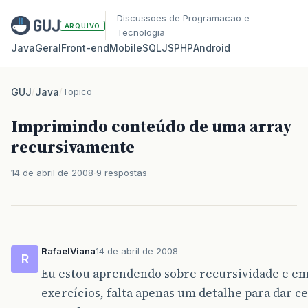
Discussoes de Programacao e
ARQUIVO
Tecnologia
Java
Geral
Front‑end
Mobile
SQL
JS
PHP
Android
GUJ
/
Java
/
Topico
Imprimindo conteúdo de uma array
recursivamente
14 de abril de 2008
9 respostas
RafaelViana
14 de abril de 2008
R
Eu estou aprendendo sobre recursividade e e
exercícios, falta apenas um detalhe para dar ce