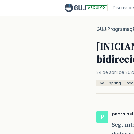
Discussoe
ARQUIVO
GUJ
Programaç
/
[INICIA
bidirec
24 de abril de 202
jpa
spring
java
pedroinst
P
Seguint
dados d