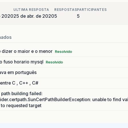
ULTIMA RESPOSTA
RESPOSTAS
PARTICIPANTES
de 2020
25 de abr. de 2020
5
5
nados
 dizer o maior e o menor
Resolvido
o fuso horario mysql
Resolvido
ava em português
 entre C , C++ , C#
path building failed:
ider.certpath.SunCertPathBuilderException: unable to find va
h to requested target