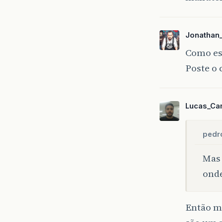
Jonathan
Como es
Poste o 
Lucas_Ca
pedro
Mas 
ond
Então me