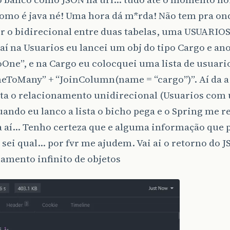
omo é java né! Uma hora dá m*rda! Não tem pra on
r o bidirecional entre duas tabelas, uma USUARIOS
í na Usuarios eu lancei um obj do tipo Cargo e an
One”, e na Cargo eu colocquei uma lista de usuari
eToMany” + “JoinColumn(name = “cargo”)”. Aí da a
ta o relacionamento unidirecional (Usuarios com 
uando eu lanco a lista o bicho pega e o Spring me r
 aí… Tenho certeza que e alguma informação que p
sei qual… por fvr me ajudem. Vai ai o retorno do
amento infinito de objetos