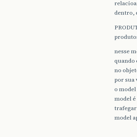
relacio
dentro,
PRODUTO
produto
nesse mo
quando e
no objet
por sua
o model 
model é 
trafegar
model ap