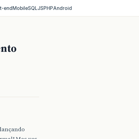
t‑end
Mobile
SQL
JS
PHP
Android
nto
 lançando
rmal! Mas vcs