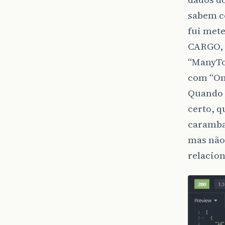
sabem c
fui mete
CARGO, a
“ManyTo
com “On
Quando 
certo, q
caramba
mas não 
relacion