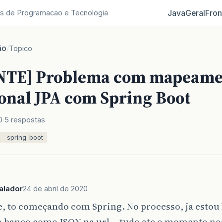
Java
Geral
Fron
s de Programacao e Tecnologia
ão
/
Topico
NTE] Problema com mapeame
ional JPA com Spring Boot
0
5 respostas
spring-boot
alador
24 de abril de 2020
e, to começando com Spring. No processo, ja estou
o banco como JSON na url… tudo ate o momento no