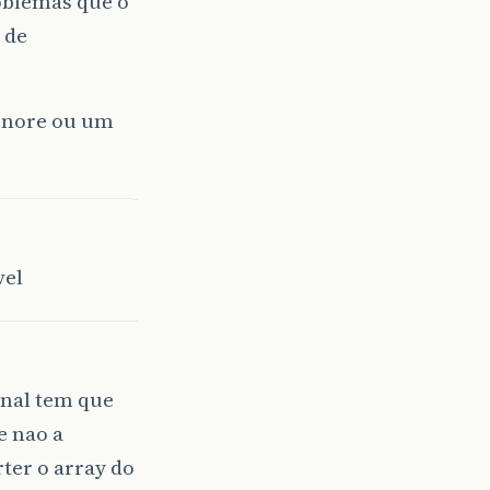
oblemas que o
 de
gnore
ou um
vel
nal tem que
se nao a
ter o array do