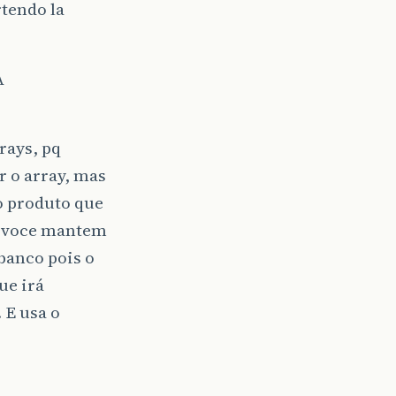
tendo la
A
rays, pq
r o array, mas
 o produto que
u voce mantem
banco pois o
ue irá
 E usa o