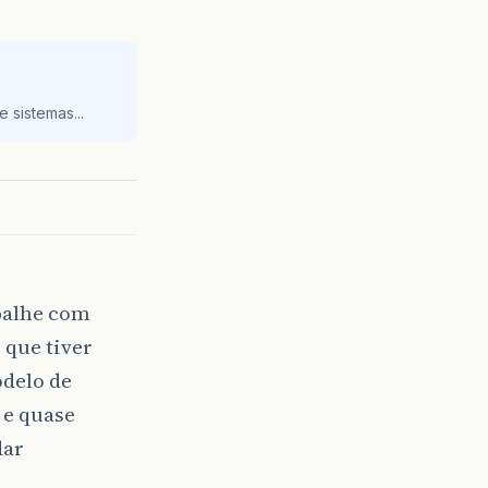
 sistemas...
abalhe com
 que tiver
delo de
 e quase
dar