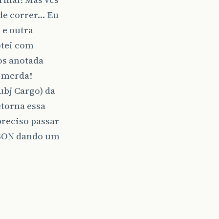
de correr… Eu
 e outra
otei com
os anotada
 merda!
ubj Cargo) da
etorna essa
reciso passar
 JSON dando um