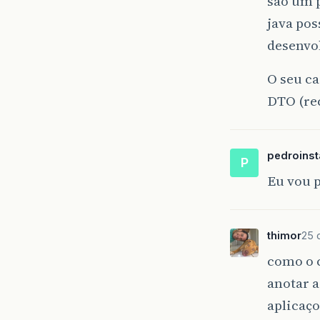
são um 
java pos
desenvol
O seu c
DTO (re
pedroinst
P
Eu vou p
thimor
25 
como o 
anotar 
aplicaço