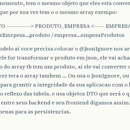
anemento, tem o mesmo objeto que eles esta conver
 que por sua vez tem o o mesmo array exempo:
 --------------> PRODUTO_EMPRESA <------ EMPRES
sEmrpesa…produto / empresa…empesaProdutos
delo ai voce precisa colocar o
@JsonIgnore
nos ar
le for transformar o produto em json, ele vai acha
o do array tb tem um produto, ai ele vai converter
 vez tera o array tambem … Ou usa o JsonIgnore, o
para grantir a integridade da sua aplicacao com o 
o reflexo das tabela. e usa objetos DTO que será o q
 entre seus backend e seu frontend digamos assim.
enas para as persistencias.