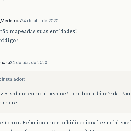
_Medeiros
24 de abr. de 2020
tão mapeadas suas entidades?
código!
mara
24 de abr. de 2020
instalador:
vcs sabem como é java né! Uma hora dá m*rda! Nã
e correr…
u caro. Relacionamento bidirecional e serializaç