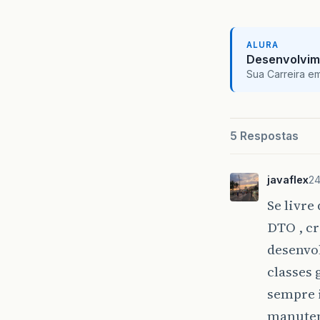
ALURA
Desenvolvim
Sua Carreira e
5 Respostas
javaflex
24
Se livre
DTO , cr
desenvo
classes 
sempre 
manuten