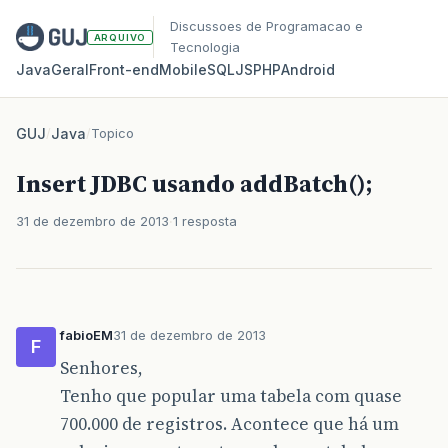
Discussoes de Programacao e
ARQUIVO
Tecnologia
Java
Geral
Front‑end
Mobile
SQL
JS
PHP
Android
GUJ
/
Java
/
Topico
Insert JDBC usando addBatch();
31 de dezembro de 2013
1 resposta
fabioEM
31 de dezembro de 2013
F
Senhores,
Tenho que popular uma tabela com quase
700.000 de registros. Acontece que há um