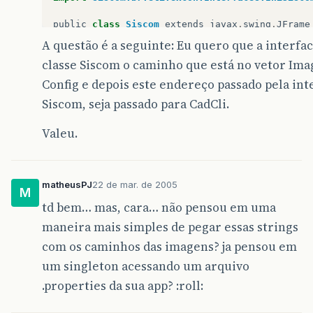
public
class
Siscom
extends
javax
.
swing
.
JFrame
public
Siscom
()
{
A questão é a seguinte: Eu quero que a interfac
initComponents
();
classe Siscom o caminho que está no vetor Ima
}
public
class
Inicio
implements
IniSisco
Config e depois este endereço passado pela int
public
String
getImagens
(){
Siscom, seja passado para CadCli.
return
nomePessoa
;
}
}
Valeu.
matheusPJ
22 de mar. de 2005
M
td bem… mas, cara… não pensou em uma
maneira mais simples de pegar essas strings
com os caminhos das imagens? ja pensou em
um singleton acessando um arquivo
.properties da sua app? :roll: