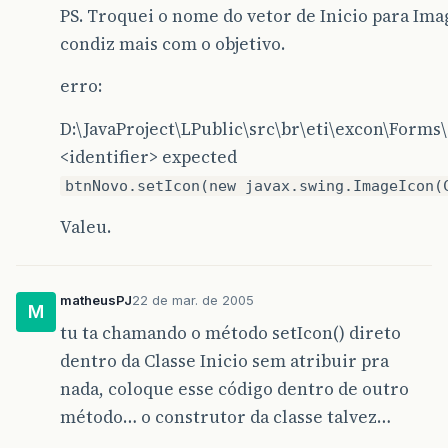
PS. Troquei o nome do vetor de Inicio para Ima
condiz mais com o objetivo.
erro:
D:\JavaProject\LPublic\src\br\eti\excon\Forms\C
<identifier> expected
btnNovo.setIcon(new javax.swing.ImageIcon(
Valeu.
matheusPJ
22 de mar. de 2005
M
tu ta chamando o método setIcon() direto
dentro da Classe Inicio sem atribuir pra
nada, coloque esse código dentro de outro
método… o construtor da classe talvez…