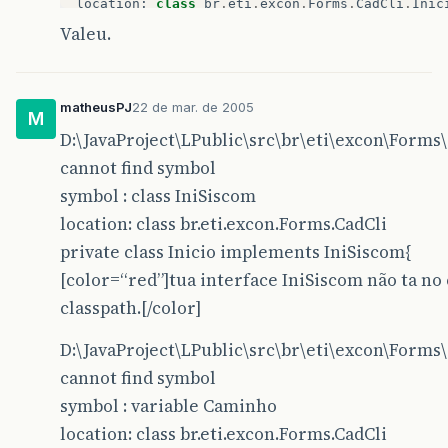
location
:
class
br
.
eti
.
excon
.
Forms
.
CadCli
.
Inic
Valeu.
String
Caminho
=
IniSiscom
.
Inicio
[
0
]
+
“
New
.
JP
matheusPJ
22 de mar. de 2005
M
D:\JavaProject\LPublic\src\br\eti\excon\Forms\C
cannot find symbol
symbol : class IniSiscom
location: class br.eti.excon.Forms.CadCli
private class Inicio implements IniSiscom{
[color=“red”]tua interface IniSiscom não ta n
classpath.[/color]
D:\JavaProject\LPublic\src\br\eti\excon\Forms\C
cannot find symbol
symbol : variable Caminho
location: class br.eti.excon.Forms.CadCli