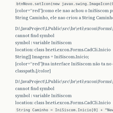
btnNovo.setIcon(new javax.swing.ImageIcon(
[color=“red”]como ele nao achou o IniSiscom pr
String Caminho, ele nao criou a String Caminho
D:\JavaProject\LPublic\src\br\eti\excon\Forms\C
cannot find symbol
symbol : variable IniSiscom
location: class br.eti.excon.Forms.CadCli.Inicio
String[] Imagens = IniSiscom.Inicio;
[color=“red”]tua interface IniSiscom não ta n
classpath.[/color]
D:\JavaProject\LPublic\src\br\eti\excon\Forms\C
cannot find symbol
symbol : variable IniSiscom
location: class br.eti.excon.Forms.CadCli.Inicio
String Caminho = IniSiscom.Inicio[0] + “Ne