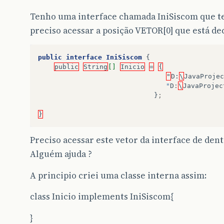
Tenho uma interface chamada IniSiscom que 
preciso acessar a posição VETOR[0] que está de
public
interface
IniSiscom
{
public
String
[]
Inicio
=
{
"
D
:
\
JavaProjec
                                "
D
:
\
JavaProjec
}
;
}
Preciso acessar este vetor da interface de dent
Alguém ajuda ?
A principio criei uma classe interna assim:
class Inicio implements IniSiscom{
}