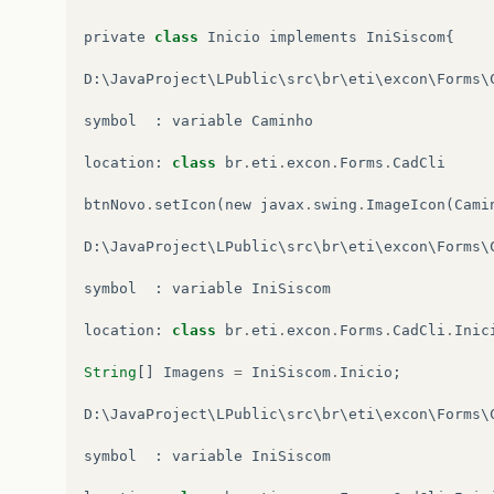
private
class
Inicio
implements
IniSiscom
{
D
:
\
JavaProject
\
LPublic
\
src
\
br
\
eti
\
excon
\
Forms
\
symbol
:
variable
Caminho
location
:
class
br
.
eti
.
excon
.
Forms
.
CadCli
btnNovo
.
setIcon
(
new
javax
.
swing
.
ImageIcon
(
Cami
D
:
\
JavaProject
\
LPublic
\
src
\
br
\
eti
\
excon
\
Forms
\
symbol
:
variable
IniSiscom
location
:
class
br
.
eti
.
excon
.
Forms
.
CadCli
.
Inic
String
[]
Imagens
=
IniSiscom
.
Inicio
;
D
:
\
JavaProject
\
LPublic
\
src
\
br
\
eti
\
excon
\
Forms
\
symbol
:
variable
IniSiscom