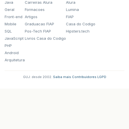
Java
Carreiras Alura
Alura
Geral
Formacoes
Lumina
Front-end
Artigos
FIAP
Mobile
Graduacao FIAP
Casa do Codigo
SQL
Pos-Tech FIAP
Hipsters.tech
JavaScript
Livros Casa do Codigo
PHP
Android
Arquitetura
GUJ: desde 2002.
·
Saiba mais
·
Contribuidores
·
LGPD