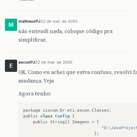
matheusPJ
22 de mar. de 2005
M
não entendi nada, coloque código pra
simplificar.
exconPJ
22 de mar. de 2005
E
OK. Como eu achei que estva confuso, resolvi 
mudança. Veja
Agora tenho:
package
siscom
.
br
.
eti
.
excon
.
Classes
;
public
class
Config
{
public
String
[]
Imagens
=
{
"D:\JavaProjec
};