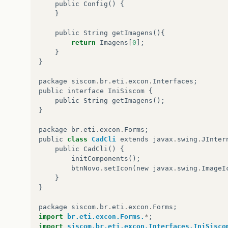
public
Config
()
{
}
public
String
getImagens
(){
return
Imagens
[
0
];
}
}
package
siscom
.
br
.
eti
.
excon
.
Interfaces
;
public
interface
IniSiscom
{
public
String
getImagens
();
}
package
br
.
eti
.
excon
.
Forms
;
public
class
CadCli
extends
javax
.
swing
.
JInter
public
CadCli
()
{
initComponents
();
btnNovo
.
setIcon
(
new
javax
.
swing
.
ImageI
}
}
package
siscom
.
br
.
eti
.
excon
.
Forms
;
import
br.eti.excon.Forms.
*
;
import
siscom.br.eti.excon.Interfaces.IniSisco