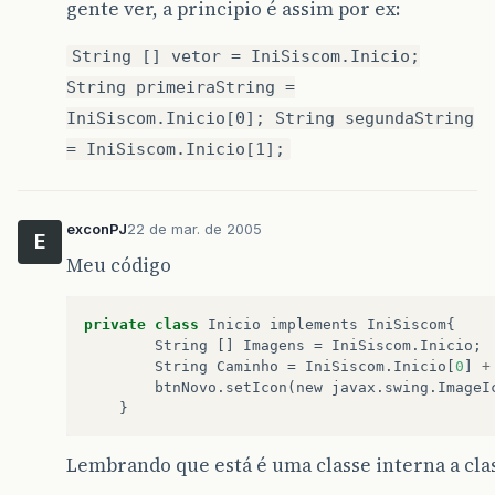
gente ver, a principio é assim por ex:
String [] vetor = IniSiscom.Inicio;
String primeiraString =
IniSiscom.Inicio[0]; String segundaString
= IniSiscom.Inicio[1];
exconPJ
22 de mar. de 2005
E
Meu código
private
class
Inicio
implements
IniSiscom
{
String
[]
Imagens
=
IniSiscom
.
Inicio
;
String
Caminho
=
IniSiscom
.
Inicio
[
0
]
+
btnNovo
.
setIcon
(
new
javax
.
swing
.
ImageI
}
Lembrando que está é uma classe interna a clas