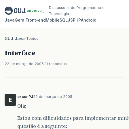
Discussoes de Programacao e
ARQUIVO
Tecnologia
Java
Geral
Front‑end
Mobile
SQL
JS
PHP
Android
GUJ
/
Java
/
Topico
Interface
22 de março de 2005
11 respostas
exconPJ
22 de março de 2005
E
Olá;
Estou com dificuldades para implementar minh
questão é a seguinte: