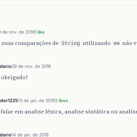
=
true
;
(
b5
){
hars
.
add
(
chars
.
get
(
4
)
+
str
.
charAt
(
i
+
5
)
+
""
);
=
true
;
8 de nov. de 2018
1 like
(
b6
){
s suas comparações de
utilizando
não v
String
==
hars
.
add
(
chars
.
get
(
5
)
+
str
.
charAt
(
i
+
6
)
+
""
);
+
1
;
dario
28 de nov. de 2018
le
(
i
<
str
.
length
());
 obrigado!
c
void
interpretarC
(){
ata
.
length
()
>
0
){
i
=
0
;
dor1225
13 de jan. de 2019
2 likes
 falar em analise léxica, analise sintática ou anali
struction
=
instruction
+
data
.
charAt
(
i
);
(
instruction
==
" "
&&
instruction
==
"\n"
){
nstruction
=
""
;
dario
14 de jan. de 2019