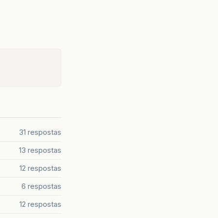
charAt
(
i
-
3
)
+
data
.
charAt
(
i
-
2
)
+
data
.
charAt
(
i
-
1
)
+
data
31 respostas
13 respostas
12 respostas
6 respostas
12 respostas