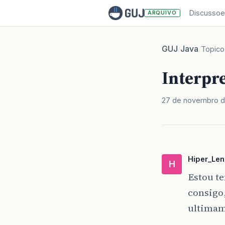
Discussoe
ARQUIVO
GUJ
Java
/
/
Topico
Interpr
27 de novembro d
Hiper_Len
H
Estou te
consigo,
ultimam