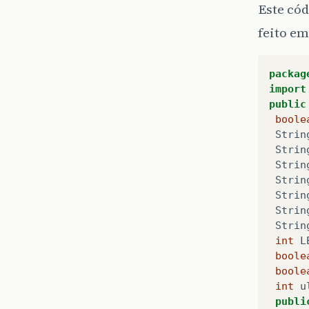
Este cód
feito em
packag
import
public
boole
Strin
Strin
Strin
Strin
Strin
Strin
Strin
int
L
boole
boole
int
u
publi