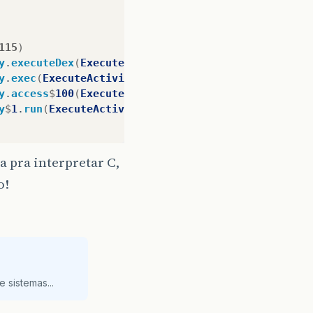
115
)
y
.
executeDex
(
ExecuteActivity
.
java
:
147
)
y
.
exec
(
ExecuteActivity
.
java
:
124
)
y
.
access
$
100
(
ExecuteActivity
.
java
:
45
)
y
$
1
.
run
(
ExecuteActivity
.
java
:
88
)
 pra interpretar C,
o!
 sistemas...