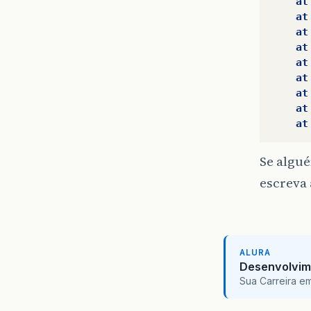
at
bool
at
do
{
at
if
(
at
ch
at
b1
at
}
el
at
if
at
c
at
}
b2
if
Se algu
c
escreva 
}
b3
if
c
}
ALURA
b4
Desenvolvim
if
Sua Carreira e
c
}