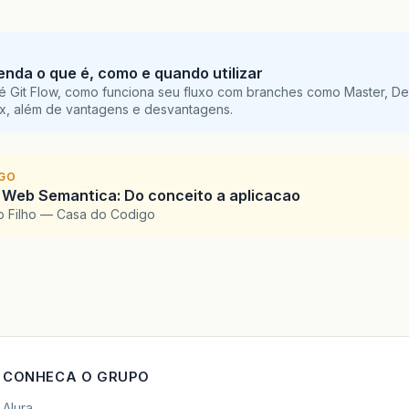
while
(
i2
<
data
.
length
());
nstruction
=
instruction2
;
tenda o que é, como e quando utilizar
i
+
1
;
é Git Flow, como funciona seu fluxo com branches como Master, De
ile
(
i
<
data
.
length
());
ix, além de vantagens e desvantagens.
truction
=
""
;
e
{
rro Arquivo vazio
IGO
 Web Semantica: Do conceito a aplicacao
o Filho — Casa do Codigo
c
void
interpretarC2
(){
ata
.
length
()
>
0
){
i
=
0
;
stem
.
out
.
println
(
"achou:"
+
data
.
charAt
(
i
));
(
instruction
.
equals
(
";"
)
&&
SINGLE_QUOTE_EXPECTED
ltima_posicao
=
i
;
CONHECA O GRUPO
rquivo
.
write
(
"/storage/emulated/0/cbs/bin/variavel
Alura