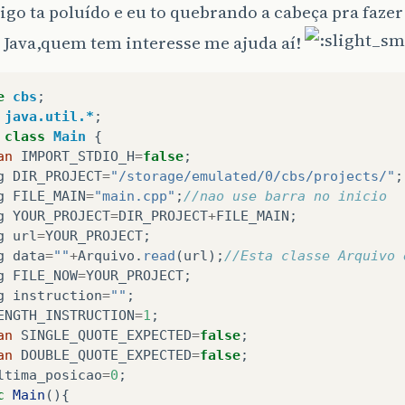
igo ta poluído e eu to quebrando a cabeça pra faze
 Java,quem tem interesse me ajuda aí!
e
cbs
;
java.util.*
;
class
Main
{
an
IMPORT_STDIO_H
=
false
;
g
DIR_PROJECT
=
"/storage/emulated/0/cbs/projects/"
;
g
FILE_MAIN
=
"main.cpp"
;
//nao use barra no inicio
g
YOUR_PROJECT
=
DIR_PROJECT
+
FILE_MAIN
;
g
url
=
YOUR_PROJECT
;
g
data
=
""
+
Arquivo
.
read
(
url
);
//Esta classe Arquivo 
g
FILE_NOW
=
YOUR_PROJECT
;
g
instruction
=
""
;
ENGTH_INSTRUCTION
=
1
;
an
SINGLE_QUOTE_EXPECTED
=
false
;
an
DOUBLE_QUOTE_EXPECTED
=
false
;
ltima_posicao
=
0
;
c
Main
(){