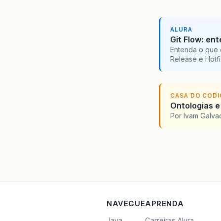
}
}
i
ALURA
}
Git Flow: en
i
=
Entenda o que 
}
wh
Release e Hotf
ins
}
els
//e
CASA DO COD
}
Ontologias e
}
Por Ivam Galva
publi
if
(
d
int
do
{
Sy
if
u
NAVEGUE
APRENDA
A
}
Java
Carreiras Alura