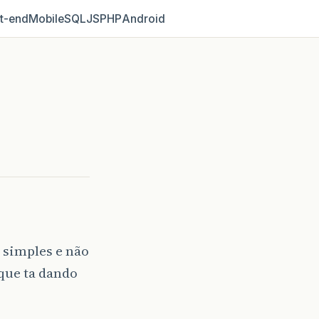
t‑end
Mobile
SQL
JS
PHP
Android
 simples e não
 que ta dando