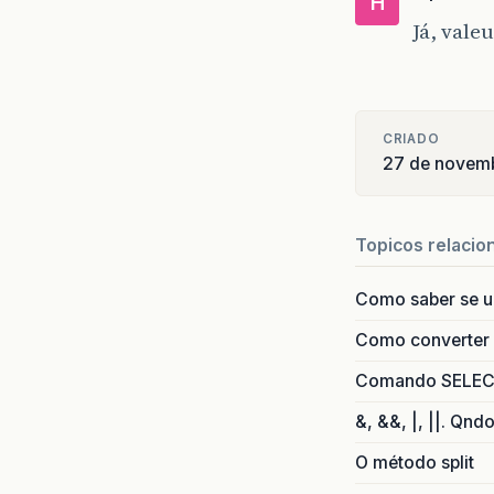
H
if
Já, vale
S
i
if
i
i
CRIADO
b
27 de novem
d
Topicos relacio
Como saber se 
Como converter i
Comando SELECT 
&, &&, |, ||. Qnd
O método split