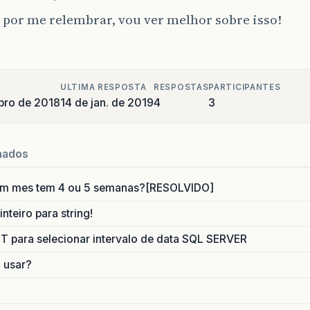
(
data
.
length
()
-
i
>=
6
){
u por me relembrar, vou ver melhor sobre isso!
tring
instruction2
=
instruction
;
nstruction
=
data
.
charAt
(
i
-
5
)
+
data
.
charAt
(
i
-
4
)
+
data
.
(
instruction
==
"printf"
){
nt
i2
=
i
+
1
;
nstruction
=
data
.
charAt
(
i2
)
+
""
;
ULTIMA RESPOSTA
RESPOSTAS
PARTICIPANTES
oolean
PARENTS_ABERTO
=
false
;
bro de 2018
14 de jan. de 2019
4
3
o
{
if
(
instruction
==
";"
){
System
.
exit
(
0
);
nados
}
else
if
(
instruction
==
"("
){
PARENTS_ABERTO
=
true
;
um mes tem 4 ou 5 semanas?[RESOLVIDO]
}
else
if
(
instruction
==
")"
){
nteiro para string!
}
else
{
if
(
PARENTS_ABERTO
){
para selecionar intervalo de data SQL SERVER
System
.
out
.
print
(
instruction
);
o usar?
}
}
i2
=
i2
+
1
;