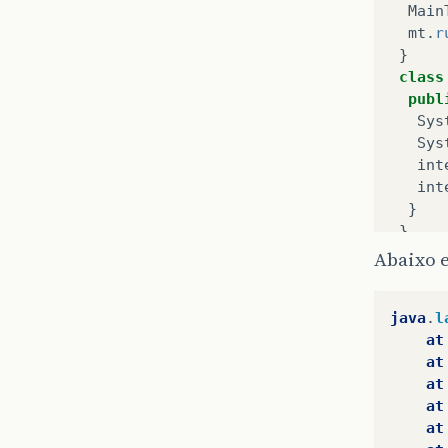
Main
mt
.
r
}
class
publ
Sys
Sys
int
int
}
}
publi
Abaixo e
Stri
int
java
.
l
Arra
at
bool
at
bool
at
bool
at
bool
at
bool