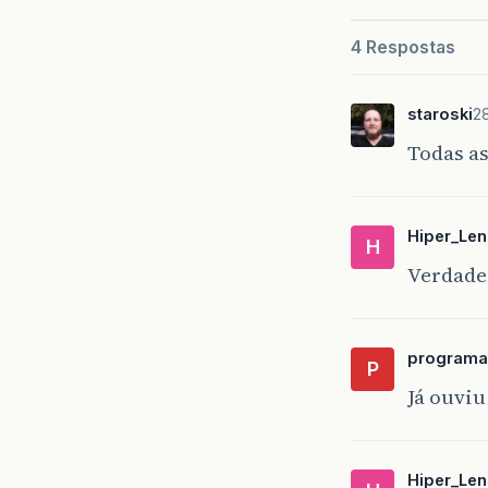
b5
if
4 Respostas
c
}
b6
staroski
2
if
Todas a
c
}
}
i
=
i
Hiper_Len
H
}
whi
Verdade
}
publi
if
(
d
int
programa
P
do
{
Já ouviu
in
if
i
}
Hiper_Len