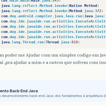
cbs
.
Main
.
main
(
Main
.
java
:
243
)
ean
b6
=
false
;
java
.
lang
.
reflect
.
Method
.
invoke
(
Native
Method
)
java
.
lang
.
reflect
.
Method
.
invoke
(
Method
.
java
:
372
)
chars
.
size
()
==
0
){
com
.
duy
.
android
.
compiler
.
java
.
Java
.
run
(
Java
.
java
:
ars
.
add
(
str
.
charAt
(
i
)
+
""
);
com
.
duy
.
ide
.
javaide
.
run
.
activities
.
ExecuteActivit
=
true
;
com
.
duy
.
ide
.
javaide
.
run
.
activities
.
ExecuteActivit
se
{
com
.
duy
.
ide
.
javaide
.
run
.
activities
.
ExecuteActivit
(
b1
){
com
.
duy
.
ide
.
javaide
.
run
.
activities
.
ExecuteActivit
hars
.
add
(
chars
.
get
(
0
)
+
str
.
charAt
(
i
+
1
)
+
""
);
java
.
lang
.
Thread
.
run
(
Thread
.
java
:
818
)
=
true
;
(
b2
){
ém poder me Ajudar com um simples codigo em Java
hars
.
add
(
chars
.
get
(
1
)
+
str
.
charAt
(
i
+
2
)
+
""
);
aí ,pra ajudar a mim e a outros que sofrem com iss
=
true
;
(
b3
){
hars
.
add
(
chars
.
get
(
2
)
+
str
.
charAt
(
i
+
3
)
+
""
);
=
true
;
ento Back-End Java
(
b4
){
m desenvolvimento back-end Java: dos fundamentos à arquitetura de
hars
.
add
(
chars
.
get
(
3
)
+
str
.
charAt
(
i
+
4
)
+
""
);