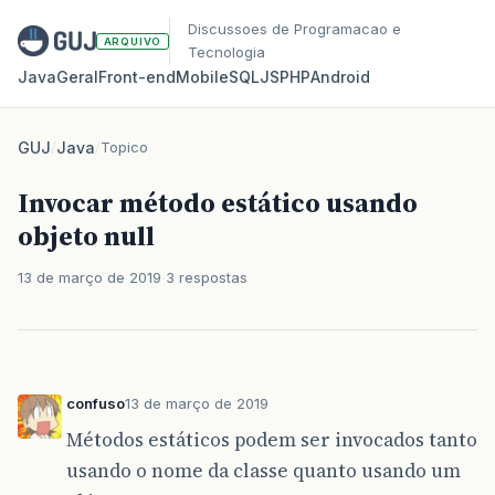
Discussoes de Programacao e
ARQUIVO
Tecnologia
Java
Geral
Front‑end
Mobile
SQL
JS
PHP
Android
GUJ
/
Java
/
Topico
Invocar método estático usando
objeto null
13 de março de 2019
3 respostas
confuso
13 de março de 2019
Métodos estáticos podem ser invocados tanto
usando o nome da classe quanto usando um