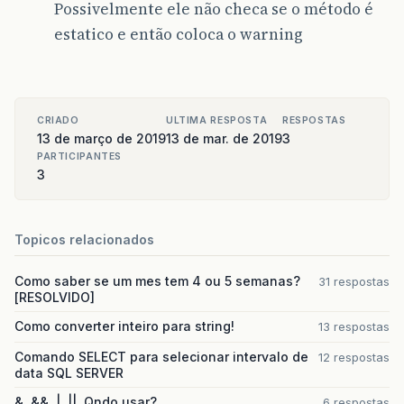
Possivelmente ele não checa se o método é
estatico e então coloca o warning
CRIADO
ULTIMA RESPOSTA
RESPOSTAS
13 de março de 2019
13 de mar. de 2019
3
PARTICIPANTES
3
Topicos relacionados
Como saber se um mes tem 4 ou 5 semanas?
31 respostas
[RESOLVIDO]
Como converter inteiro para string!
13 respostas
Comando SELECT para selecionar intervalo de
12 respostas
data SQL SERVER
&, &&, |, ||. Qndo usar?
6 respostas