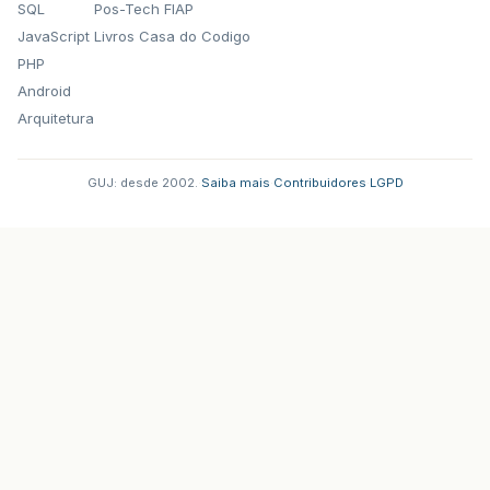
SQL
Pos-Tech FIAP
JavaScript
Livros Casa do Codigo
PHP
Android
Arquitetura
GUJ: desde 2002.
·
Saiba mais
·
Contribuidores
·
LGPD