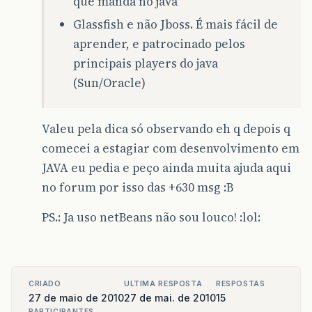
que manda no java
Glassfish e não Jboss. É mais fácil de
aprender, e patrocinado pelos
principais players do java
(Sun/Oracle)
Valeu pela dica só observando eh q depois q
comecei a estagiar com desenvolvimento em
JAVA eu pedia e peço ainda muita ajuda aqui
no forum por isso das +630 msg :B
PS.: Ja uso netBeans não sou louco! :lol:
CRIADO
ULTIMA RESPOSTA
RESPOSTAS
27 de maio de 2010
27 de mai. de 2010
15
PARTICIPANTES