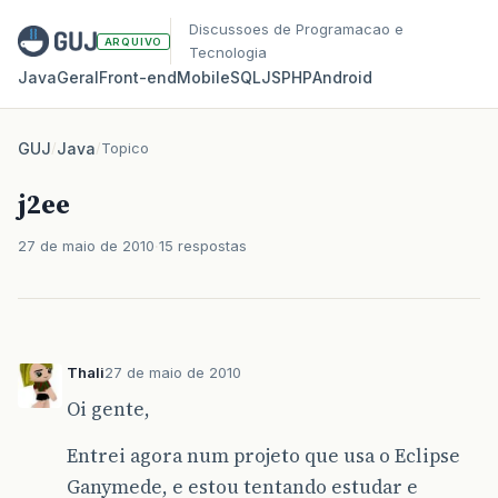
Discussoes de Programacao e
ARQUIVO
Tecnologia
Java
Geral
Front‑end
Mobile
SQL
JS
PHP
Android
GUJ
/
Java
/
Topico
j2ee
27 de maio de 2010
15 respostas
Thali
27 de maio de 2010
Oi gente,
Entrei agora num projeto que usa o Eclipse
Ganymede, e estou tentando estudar e