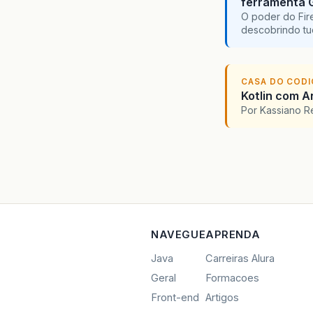
ferramenta 
O poder do Fir
descobrindo tu
CASA DO COD
Kotlin com An
Por Kassiano 
NAVEGUE
APRENDA
Java
Carreiras Alura
Geral
Formacoes
Front-end
Artigos