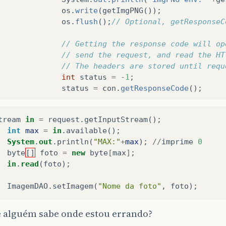
os
.
write
(
getImgPNG
());
os
.
flush
();
// Optional, getResponseC
// Getting the response code will op
// send the request, and read the HT
// The headers are stored until requ
int
status
=
-
1
;
status
=
con
.
getResponseCode
();
if
(
status
!=
HttpConnection
.
HTTP_OK
tream
in
=
request
.
getInputStream
();
return
;
int
max
=
in
.
available
();
}
System
.
out
.
println
(
"MAX:"
+
max
);
//
imprime
0
}
catch
(
IOException
ex
)
{
byte
[]
foto
=
new
byte
[
max
]
;
ex
.
printStackTrace
();
in
.
read
(
foto
);
}
}
ImagemDAO
.
setImagem
(
"Nome da foto"
,
foto
);
});
th
.
start
();
e alguém sabe onde estou errando?