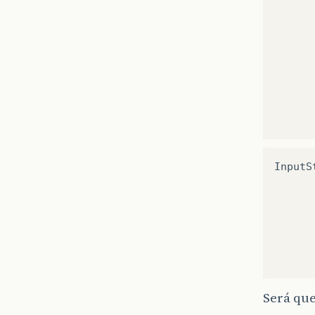
InputS
}
Será qu