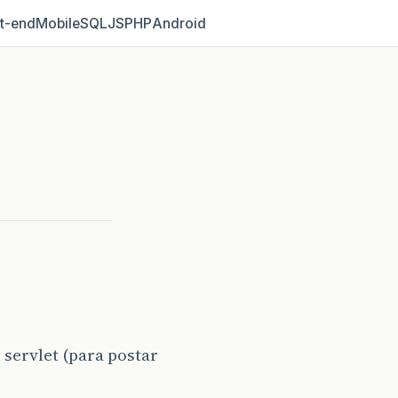
t‑end
Mobile
SQL
JS
PHP
Android
servlet (para postar