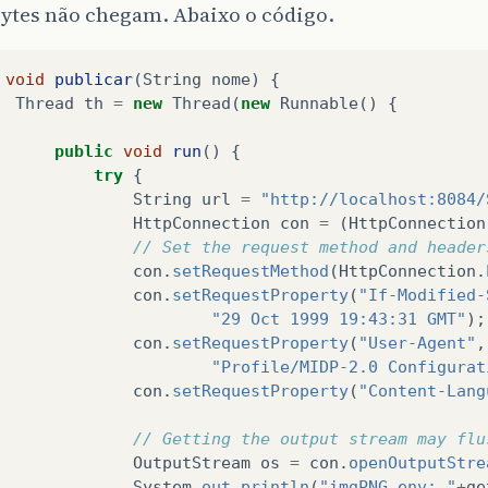
bytes não chegam. Abaixo o código.
void
publicar
(
String
nome
)
{
Thread
th
=
new
Thread
(
new
Runnable
()
{
public
void
run
()
{
try
{
String
url
=
"http://localhost:8084/
HttpConnection
con
=
(
HttpConnection
// Set the request method and header
con
.
setRequestMethod
(
HttpConnection
.
con
.
setRequestProperty
(
"If-Modified-
"29 Oct 1999 19:43:31 GMT"
);
con
.
setRequestProperty
(
"User-Agent"
,
"Profile/MIDP-2.0 Configurat
con
.
setRequestProperty
(
"Content-Lang
// Getting the output stream may flu
OutputStream
os
=
con
.
openOutputStre
System
.
out
.
println
(
"imgPNG env: "
+
ge