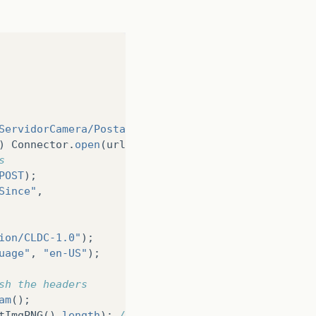
ServidorCamera/PostarImagem"
;
)
Connector
.
open
(
url
);
s
POST
);
Since"
,
ion/CLDC-1.0"
);
uage"
,
"en-US"
);
sh the headers
am
();
tImgPNG
().
length
);
//imprime >0