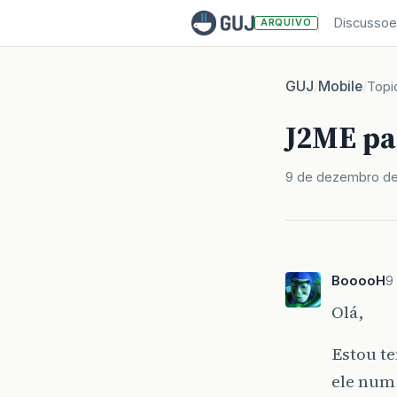
Discussoe
ARQUIVO
GUJ
Mobile
/
/
Topi
J2ME pa
9 de dezembro d
BooooH
9
Olá,
Estou t
ele num 