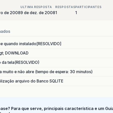
ULTIMA RESPOSTA
RESPOSTAS
PARTICIPANTES
ro de 2008
9 de dez. de 2008
1
1
nados
ce quando instalado[RESOLVIDO]
gt; DOWNLOAD
o da tela(RESOLVIDO)
 muito e não abre (tempo de espera: 30 minutos)
ização arquivo do Banco SQLITE
base? Para que serve, principais característica e um Gu