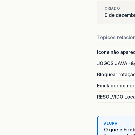
CRIADO
9 de dezemb
Topicos relacio
Icone não apare
JOGOS JAVA -&
Bloquear rotaçã
Emulador demora
RESOLVIDO Local
ALURA
O que é Fire