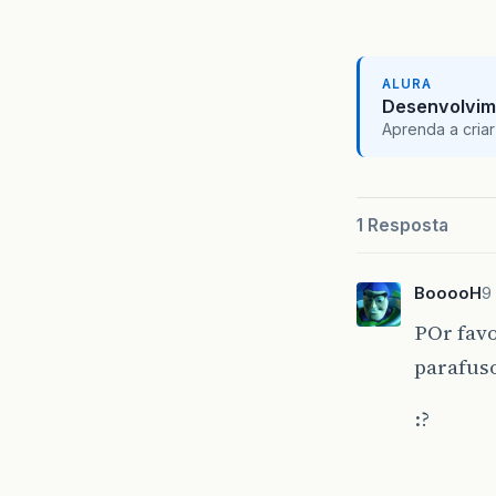
ALURA
Desenvolvim
Aprenda a criar
1 Resposta
BooooH
9
POr favo
parafus
:?