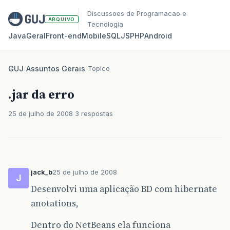
Discussoes de Programacao e
ARQUIVO
Tecnologia
Java
Geral
Front‑end
Mobile
SQL
JS
PHP
Android
GUJ
/
Assuntos Gerais
/
Topico
.jar da erro
25 de julho de 2008
3 respostas
jack_b
25 de julho de 2008
J
Desenvolvi uma aplicação BD com hibernate
anotations,
Dentro do NetBeans ela funciona