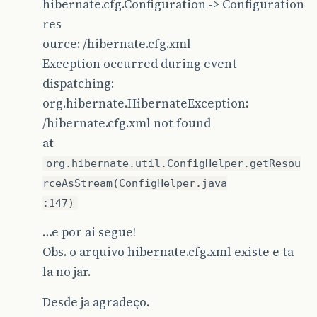
hibernate.cfg.Configuration -> Configuration
res
ource: /hibernate.cfg.xml
Exception occurred during event
dispatching:
org.hibernate.HibernateException:
/hibernate.cfg.xml not found
at
org.hibernate.util.ConfigHelper.getResou
rceAsStream(ConfigHelper.java
:147)
…e por ai segue!
Obs. o arquivo hibernate.cfg.xml existe e ta
la no jar.
Desde ja agradeço.