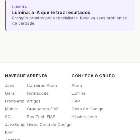
LUMINA
Lumina: a IA que te traz resultados
Prompts prontos por especialistas. Resolva seus problemas
de verdade.
NAVEGUE
APRENDA
CONHECA O GRUPO
Java
Carreiras Alura
Alura
Geral
Formacoes
Lumina
Front-end
Artigos
FIAP
Mobile
Graduacao FIAP
Casa do Codigo
SQL
Pos-Tech FIAP
Hipsters.tech
JavaScript
Livros Casa do Codigo
PHP
Android